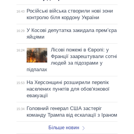
Російські війська створили нові зони
16:43
контролю біля кордону України
У Косові депутатка закидала прем’єра
16:29
яйцями
Лісові пожежі в Європі: у
16:24
Франції заарештували сотні
людей за підозрами у
підпалах
На Херсонщині розширили перелік
15:53
населених пунктів для обов'язкової
евакуації
Головний генерал США застеріг
15:34
команду Трампа від ескалації з Іраном
Більше новин