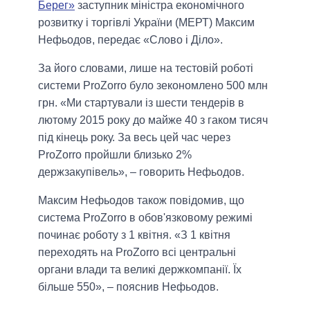
Берег»
заступник міністра економічного
розвитку і торгівлі України (МЕРТ) Максим
Нефьодов, передає «Слово і Діло».
За його словами, лише на тестовій роботі
системи ProZorro було зекономлено 500 млн
грн. «Ми стартували із шести тендерів в
лютому 2015 року до майже 40 з гаком тисяч
під кінець року. За весь цей час через
ProZorro пройшли близько 2%
держзакупівель», – говорить Нефьодов.
Максим Нефьодов також повідомив, що
система ProZorro в обов'язковому режимі
починає роботу з 1 квітня. «З 1 квітня
переходять на ProZorro всі центральні
органи влади та великі держкомпанії. Їх
більше 550», – пояснив Нефьодов.