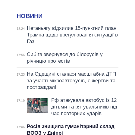
НОВИНИ
Нетаньягу відхилив 15-пунктний план
18:24
Трампа щодо врегулювання ситуації в
Газі
Сибіга звернувся до білорусів у
17:56
річницю протестів
На Одещині сталася масштабна ДТП
17:23
за участі мікроавтобусів, є жертви та
постраждалі
Рф атакувала автобус із 12
17:19
дітьми та рятувальників під
час повторних ударів
Росія знищила гуманітарний склад
17:06
ВООЗ у Дніпрі