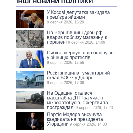
ІНШІ НОВИНИ ПОЛІТИКИ
У Косові депутатка закидала
прем’єра яйцями
9 серпня 2026, 16:29
На Чернігівщині дрон рф
вдарив поблизу магазину, є
поранені
9 серпня 2026, 14:09
Сибіга звернувся до білорусів
у річницю протестів
9 серпня 2026, 17:56
Росія знищила гуманітарний
склад ВООЗ у Дніпрі
9 серпня 2026, 17:06
На Одещині сталася
масштабна ДТП за участі
мікроавтобусів, є жертви та
постраждалі
9 серпня 2026, 17:23
Партія Мадяра висунула
кандидата на президента
Угорщини
9 серпня 2026, 14:33