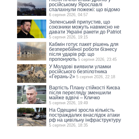
російському Ярославлі
спалахнули пожежі: що відомо
6 серпня 2026, 04:57
Зеленський припустив, що
союзники можуть навмисно не
давати Україні ракети до Patriot
5 серпня 2026, 19:15
Кабмін готує пакет рішень для
безперебійної роботи бізнесу
після ударів рф: що
пропонують
5 серпня 2026, 23:45
У Молдові виявили уламки
російського безпілотника
«Герань-2»
5 серпня 2026, 22:18
Вартість Плану стійкості Києва
після перегляду зменшили
майже вдвічі – Кличко
5 серпня 2026, 19:49
На Одещині зросла кількість
постраждалих внаслідок атаки
рф на цивільну інфраструктуру
5 серпня 2026, 18:35