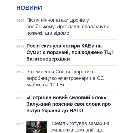
НОВИНИ
Після нічної атаки дронів у
04:57
російському Ярославлі спалахнули
пожежі: що відомо
Росія скинула чотири КАБи на
04:37
Суми: є поранені, пошкоджено ТЦ і
багатоповерхівки
Затемнення Сонця скоротить
03:59
виробництво електроенергії в ЄС
майже на 10 ГВт
«Потрібен новий силовий блок»:
02:59
Залужний пояснив свої слова про
вступ України до НАТО
Кремль готував замах на
02:15
очільника компанії, що