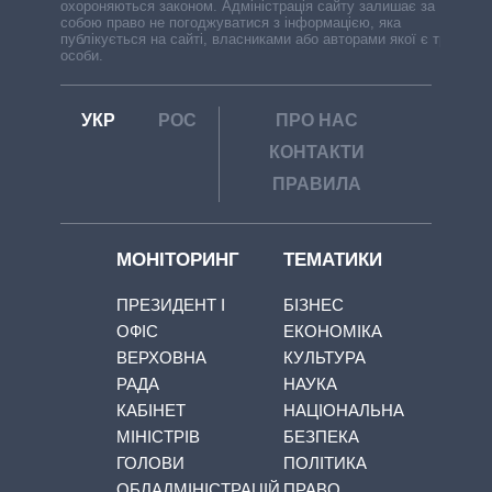
охороняються законом. Адміністрація сайту залишає за
собою право не погоджуватися з інформацією, яка
публікується на сайті, власниками або авторами якої є треті
особи.
УКР
РОС
ПРО НАС
КОНТАКТИ
ПРАВИЛА
МОНІТОРИНГ
ТЕМАТИКИ
ПРЕЗИДЕНТ І
БІЗНЕС
ОФІС
ЕКОНОМІКА
ВЕРХОВНА
КУЛЬТУРА
РАДА
НАУКА
КАБІНЕТ
НАЦІОНАЛЬНА
МІНІСТРІВ
БЕЗПЕКА
ГОЛОВИ
ПОЛІТИКА
ОБЛАДМІНІСТРАЦІЙ
ПРАВО