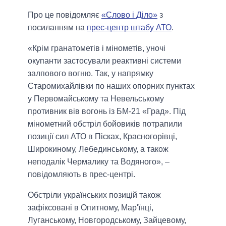
Про це повідомляє
«Слово і Діло»
з
посиланням на
прес-центр штабу АТО
.
«Крім гранатометів і мінометів, уночі
окупанти застосували реактивні системи
залпового вогню. Так, у напрямку
Старомихайлівки по наших опорних пунктах
у Первомайському та Невельському
противник вів вогонь із БМ-21 «Град». Під
мінометний обстріл бойовиків потрапили
позиції сил АТО в Пісках, Красногорівці,
Широкиному, Лебединському, а також
неподалік Чермалику та Водяного», –
повідомляють в прес-центрі.
Обстріли українських позицій також
зафіксовані в Опитному, Мар'їнці,
Луганському, Новгородському, Зайцевому,