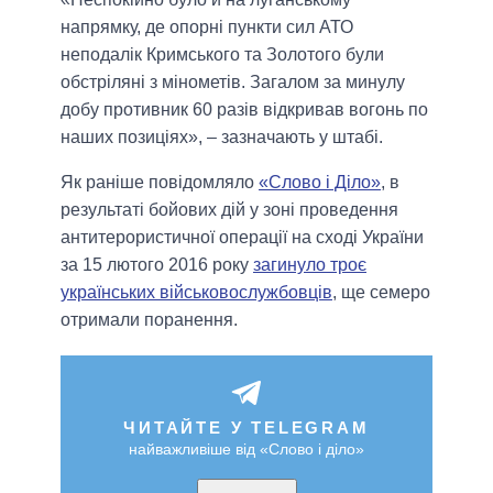
напрямку, де опорні пункти сил АТО
неподалік Кримського та Золотого були
обстріляні з мінометів. Загалом за минулу
добу противник 60 разів відкривав вогонь по
наших позиціях», – зазначають у штабі.
Як раніше повідомляло
«Слово і Діло»
, в
результаті бойових дій у зоні проведення
антитерористичної операції на сході України
за 15 лютого 2016 року
загинуло троє
українських військовослужбовців
, ще семеро
отримали поранення.
ЧИТАЙТЕ У TELEGRAM
найважливіше від «Слово і діло»