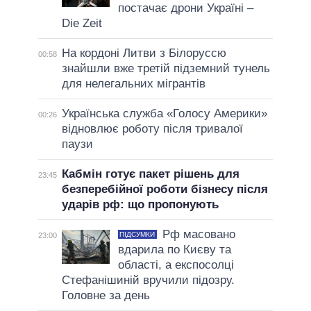
постачає дрони Україні –
Die Zeit
На кордоні Литви з Білоруссю
00:58
знайшли вже третій підземний тунель
для нелегальних мігрантів
Українська служба «Голосу Америки»
00:26
відновлює роботу після тривалої
паузи
Кабмін готує пакет рішень для
23:45
безперебійної роботи бізнесу після
ударів рф: що пропонують
Рф масовано
ПІДСУМКИ
23:00
вдарила по Києву та
області, а експосолці
Стефанішиній вручили підозру.
Головне за день