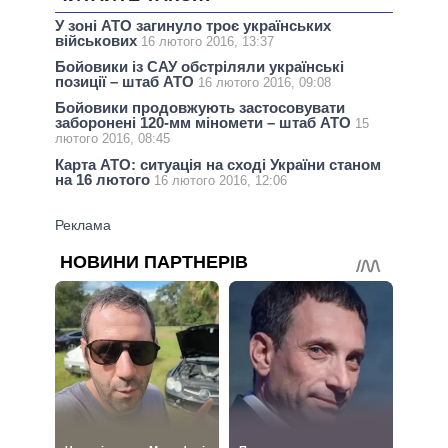
У зоні АТО загинуло троє українських
військових
16 лютого 2016, 13:37
Бойовики із САУ обстріляли українські
позиції – штаб АТО
16 лютого 2016, 09:08
Бойовики продовжують застосовувати
заборонені 120-мм міномети – штаб АТО
15
лютого 2016, 08:45
Карта АТО: ситуація на сході України станом
на 16 лютого
16 лютого 2016, 12:06