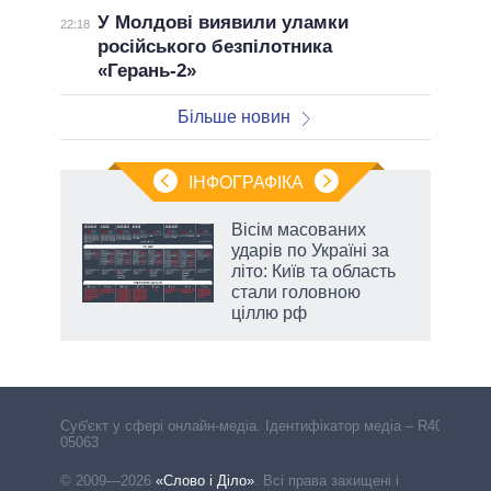
У Молдові виявили уламки
22:18
російського безпілотника
«Герань-2»
Більше новин
ІНФОГРАФІКА
и на
Вісім масованих
ударів по Україні за
а
літо: Київ та область
стали головною
ціллю рф
Cуб'єкт у сфері онлайн-медіа. Ідентифікатор медіа – R40-
05063
© 2009—2026
«Слово і Діло»
.
Всі права захищені і