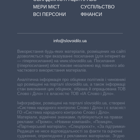
МЕРИ МІСТ
СУСПІЛЬСТВО
ВСІ ПЕРСОНИ
ФІНАНСИ
info@slovoidilo.ua
Використання будь-яких матеріалів, розміщених на сайті,
дозволяється при вказуванні посилання (для інтернет-видань
— гіперпосилання) на www.slovoidilo.ua. Посилання
(гіперпосилання) обов’язкове незалежно від повного або
часткового використання матеріалів.
Аналітична інформація про обіцянки політиків і чиновників,
що розміщені на порталі slovoidilo.ua, а також інформація про
стан виконання цих обіцянок, зібрана й опрацьована ТОВ «ІА
Слово і Діло» і є власністю ТОВ «ІА Слово і Діло».
Інфографіки, розміщені на порталі slovoidilo.ua, створені ГО
«Система народного контролю Слово і Діло» і є власністю
ГО «Система народного контролю Слово і Діло».
Матеріали, відмічені значками, публікуються на правах
реклами: «Промо», «Новини компаній», «Позиція»,
«Партнерський матеріал», «Спецпроєкт», «За підтримки».
Редакція не несе відповідальності за факти та оціночні
судження, оприлюднені у рекламних матеріалах. Згідно з