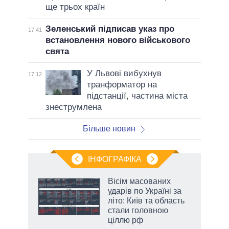
ще трьох країн
Зеленський підписав указ про
17:41
встановлення нового військового
свята
У Львові вибухнув
17:12
транформатор на
підстанції, частина міста
знеструмлена
Більше новин
ІНФОГРАФІКА
и на
Вісім масованих
ударів по Україні за
а
літо: Київ та область
стали головною
ціллю рф