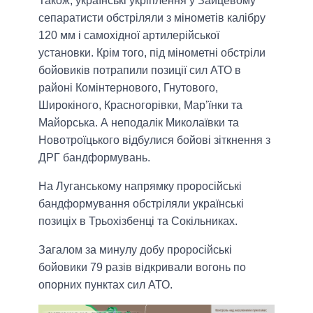
Також, українські укріплення у Зайцевому
сепаратисти обстріляли з мінометів калібру
120 мм і самохідної артилерійської
установки. Крім того, під мінометні обстріли
бойовиків потрапили позиції сил АТО в
районі Комінтернового, Гнутового,
Широкіного, Красногорівки, Мар’їнки та
Майорська. А неподалік Миколаївки та
Новотроїцького відбулися бойові зіткнення з
ДРГ бандформувань.
На Луганському напрямку проросійські
бандформування обстріляли українські
позиціх в Трьохізбенці та Сокільниках.
Загалом за минулу добу проросійські
бойовики 79 разів відкривали вогонь по
опорних пунктах сил АТО.