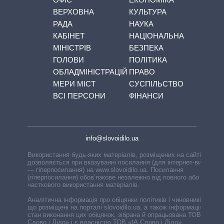
ВЕРХОВНА
КУЛЬТУРА
РАДА
НАУКА
КАБІНЕТ
НАЦІОНАЛЬНА
МІНІСТРІВ
БЕЗПЕКА
ГОЛОВИ
ПОЛІТИКА
ОБЛАДМІНІСТРАЦІЙ
ПРАВО
МЕРИ МІСТ
СУСПІЛЬСТВО
ВСІ ПЕРСОНИ
ФІНАНСИ
info@slovoidilo.ua
Використання будь-яких матеріалів, розміщених на сайті,
дозволяється при вказуванні посилання (для інтернет-видань
— гіперпосилання) на www.slovoidilo.ua. Посилання
(гіперпосилання) обов’язкове незалежно від повного або
часткового використання матеріалів.
Аналітична інформація про обіцянки політиків і чиновників,
що розміщені на порталі slovoidilo.ua, а також інформація про
стан виконання цих обіцянок, зібрана й опрацьована ТОВ «ІА
Слово і Діло» і є власністю ТОВ «ІА Слово і Діло».