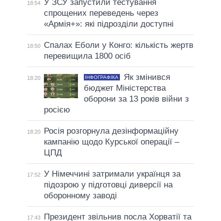
У ЗСУ запустили тестування
18:54
спрощених переведень через
«Армія+»: які підрозділи доступні
Спалах Еболи у Конго: кількість жертв
18:50
перевищила 1800 осіб
Як змінився
ІНФОГРАФІКА
18:20
бюджет Міністерства
оборони за 13 років війни з
росією
Росія розгорнула дезінформаційну
18:20
кампанію щодо Курської операції –
ЦПД
У Німеччині затримали українця за
17:52
підозрою у підготовці диверсії на
оборонному заводі
Президент звільнив посла Хорватії та
17:43