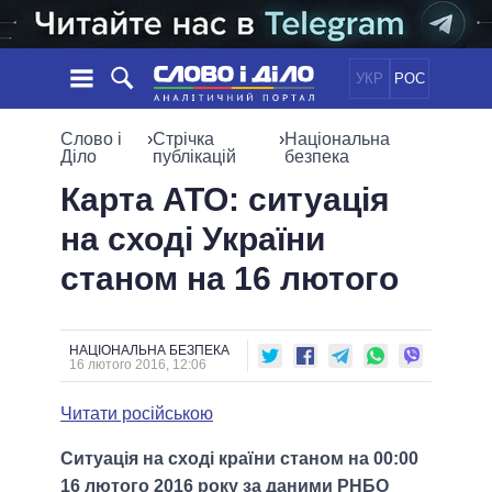
УКР
РОС
НОВИНИ
Слово і
›
Стрічка
›
Національна
Діло
публікацій
безпека
ОБIЦЯНКИ
СТРІЧКА
ПОЛІТИКА
Карта АТО: ситуація
ПОДІЇ
ЕКОНОМІКА
на сході України
ПОЛIТИКИ
СТАТТІ
СУСПІЛЬСТВО
станом на 16 лютого
ІНФОГРАФІКА
ДУМКИ
СВІТ
УСІ ПОЛІТИКИ
ОГЛЯДИ
ПРЕЗИДЕНТ І ОФІС
ВІДЕО
ДАЙДЖЕСТИ
ВЕРХОВНА РАДА
НАЦІОНАЛЬНА БЕЗПЕКА
16 лютого 2016, 12:06
ПІДТРИМАТИ
КАБІНЕТ МІНІСТРІВ
ГОЛОВИ ОБЛАДМІНІСТРАЦІЙ
Читати російською
ПОРІВНЯННЯ ПОЛІТИКІВ
МЕРИ МІСТ
Ситуація на сході країни станом на 00:00
ВСІ ПЕРСОНИ
16 лютого 2016 року за даними РНБО