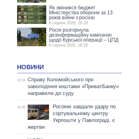
Як змінився бюджет
Міністерства оборони за 13
років війни з росією
6 серпня 2026, 18:20
Росія розгорнула
дезінформаційну кампанію
щодо Курської операції – ЦПД
6 серпня 2026, 18:20
НОВИНИ
Справу Коломойського про
19:34
заволодіння коштами «ПриватБанку»
направили до суду
Росіяни завдали удару по
19:30
сортувальному центру
Укрпошти у Павлограді, є
жертви