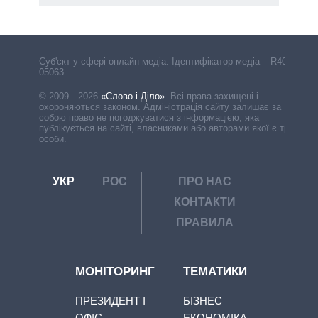
Cуб'єкт у сфері онлайн-медіа. Ідентифікатор медіа – R40-
05063
© 2009—2026
«Слово і Діло»
.
Всі права захищені і
охороняються законом. Адміністрація сайту залишає за
собою право не погоджуватися з інформацією, яка
публікується на сайті, власниками або авторами якої є треті
особи.
УКР
РОС
ПРО НАС
КОНТАКТИ
ПРАВИЛА
МОНІТОРИНГ
ТЕМАТИКИ
ПРЕЗИДЕНТ І
БІЗНЕС
ОФІС
ЕКОНОМІКА