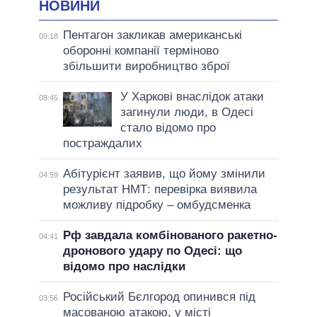
НОВИНИ
Пентагон закликав американські
09:18
оборонні компанії терміново
збільшити виробництво зброї
У Харкові внаслідок атаки
08:45
загинули люди, в Одесі
стало відомо про
постраждалих
Абітурієнт заявив, що йому змінили
04:59
результат НМТ: перевірка виявила
можливу підробку – омбудсменка
Рф завдала комбінованого ракетно-
04:41
дронового удару по Одесі: що
відомо про наслідки
Російський Бєлгород опинився під
03:56
масованою атакою, у місті