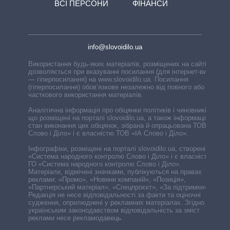
ВСІ ПЕРСОНИ
ФІНАНСИ
info@slovoidilo.ua
Використання будь-яких матеріалів, розміщених на сайті,
дозволяється при вказуванні посилання (для інтернет-видань
— гіперпосилання) на www.slovoidilo.ua. Посилання
(гіперпосилання) обов’язкове незалежно від повного або
часткового використання матеріалів.
Аналітична інформація про обіцянки політиків і чиновників,
що розміщені на порталі slovoidilo.ua, а також інформація про
стан виконання цих обіцянок, зібрана й опрацьована ТОВ «ІА
Слово і Діло» і є власністю ТОВ «ІА Слово і Діло».
Інфографіки, розміщені на порталі slovoidilo.ua, створені ГО
«Система народного контролю Слово і Діло» і є власністю
ГО «Система народного контролю Слово і Діло».
Матеріали, відмічені значками, публікуються на правах
реклами: «Промо», «Новини компаній», «Позиція»,
«Партнерський матеріал», «Спецпроєкт», «За підтримки».
Редакція не несе відповідальності за факти та оціночні
судження, оприлюднені у рекламних матеріалах. Згідно з
українським законодавством відповідальність за зміст
реклами несе рекламодавець.