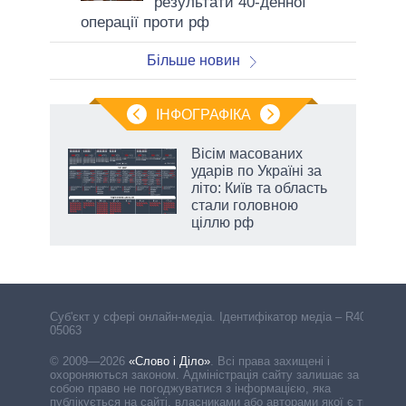
результати 40-денної
операції проти рф
Більше новин
ІНФОГРАФІКА
Вісім масованих
раїні
ударів по Україні за
ої
літо: Київ та область
стали головною
ціллю рф
Cуб'єкт у сфері онлайн-медіа. Ідентифікатор медіа – R40-
05063
© 2009—2026
«Слово і Діло»
.
Всі права захищені і
охороняються законом. Адміністрація сайту залишає за
собою право не погоджуватися з інформацією, яка
публікується на сайті, власниками або авторами якої є треті