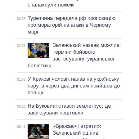
спалахнули пожежі
Туреччина передала рф пропозицію
02:58
про мораторій на атаки в Чорному
морі
Зеленський назвав можливі
02:31
терміни бойового
застосування української
балістики
У Кракові чоловік напав на українську
01:53
пару, а через два дні сам прийшов до
поліції
На Буковині стався землетрус: де
00:55
зафіксували поштовхи
«Вражаючі втрати»:
00:41
Зеленський оцінив