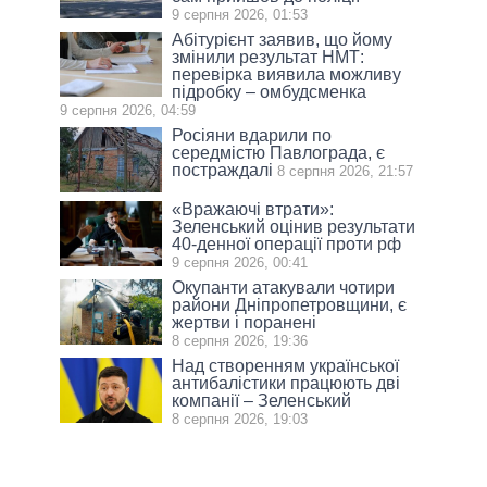
9 серпня 2026, 01:53
Абітурієнт заявив, що йому
змінили результат НМТ:
перевірка виявила можливу
підробку – омбудсменка
9 серпня 2026, 04:59
Росіяни вдарили по
середмістю Павлограда, є
постраждалі
8 серпня 2026, 21:57
«Вражаючі втрати»:
Зеленський оцінив результати
40-денної операції проти рф
9 серпня 2026, 00:41
Окупанти атакували чотири
райони Дніпропетровщини, є
жертви і поранені
8 серпня 2026, 19:36
Над створенням української
антибалістики працюють дві
компанії – Зеленський
8 серпня 2026, 19:03