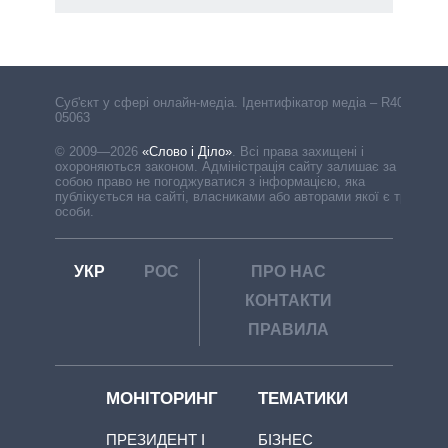
Cуб'єкт у сфері онлайн-медіа. Ідентифікатор медіа – R40-
05063
© 2009—2026
«Слово і Діло»
.
Всі права захищені і
охороняються законом. Адміністрація сайту залишає за
собою право не погоджуватися з інформацією, яка
публікується на сайті, власниками або авторами якої є треті
особи.
УКР
РОС
ПРО НАС
КОНТАКТИ
ПРАВИЛА
МОНІТОРИНГ
ТЕМАТИКИ
ПРЕЗИДЕНТ І
БІЗНЕС