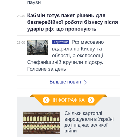
паузи
Кабмін готує пакет рішень для
23:45
безперебійної роботи бізнесу після
ударів рф: що пропонують
Рф масовано
ПІДСУМКИ
23:00
вдарила по Києву та
області, а експосолці
Стефанішиній вручили підозру.
Головне за день
Більше новин
ІНФОГРАФІКА
Скільки картоплі
 за
вирощували в Україні
асть
до і під час великої
війни