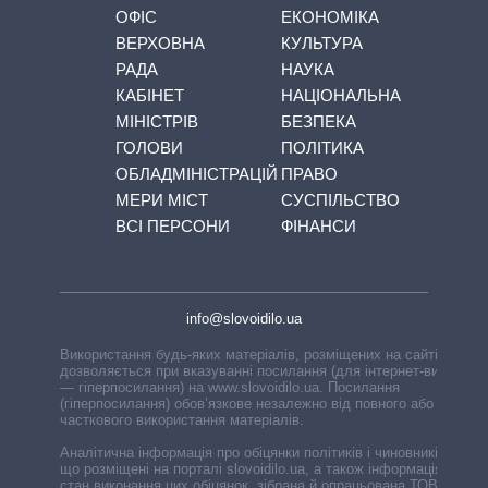
ОФІС
ЕКОНОМІКА
ВЕРХОВНА
КУЛЬТУРА
РАДА
НАУКА
КАБІНЕТ
НАЦІОНАЛЬНА
МІНІСТРІВ
БЕЗПЕКА
ГОЛОВИ
ПОЛІТИКА
ОБЛАДМІНІСТРАЦІЙ
ПРАВО
МЕРИ МІСТ
СУСПІЛЬСТВО
ВСІ ПЕРСОНИ
ФІНАНСИ
info@slovoidilo.ua
Використання будь-яких матеріалів, розміщених на сайті,
дозволяється при вказуванні посилання (для інтернет-видань
— гіперпосилання) на www.slovoidilo.ua. Посилання
(гіперпосилання) обов’язкове незалежно від повного або
часткового використання матеріалів.
Аналітична інформація про обіцянки політиків і чиновників,
що розміщені на порталі slovoidilo.ua, а також інформація про
стан виконання цих обіцянок, зібрана й опрацьована ТОВ «ІА