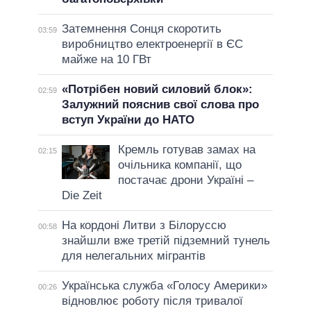
Затемнення Сонця скоротить
03:59
виробництво електроенергії в ЄС
майже на 10 ГВт
«Потрібен новий силовий блок»:
02:59
Залужний пояснив свої слова про
вступ України до НАТО
Кремль готував замах на
02:15
очільника компанії, що
постачає дрони Україні –
Die Zeit
На кордоні Литви з Білоруссю
00:58
знайшли вже третій підземний тунель
для нелегальних мігрантів
Українська служба «Голосу Америки»
00:26
відновлює роботу після тривалої