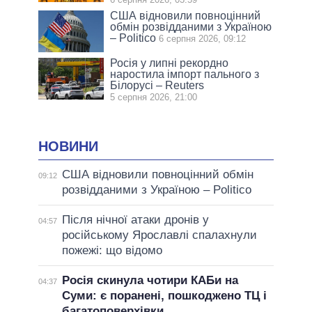
США відновили повноцінний
обмін розвідданими з Україною
– Politico
6 серпня 2026, 09:12
Росія у липні рекордно
наростила імпорт пального з
Білорусі – Reuters
5 серпня 2026, 21:00
НОВИНИ
США відновили повноцінний обмін
09:12
розвідданими з Україною – Politico
Після нічної атаки дронів у
04:57
російському Ярославлі спалахнули
пожежі: що відомо
Росія скинула чотири КАБи на
04:37
Суми: є поранені, пошкоджено ТЦ і
багатоповерхівки