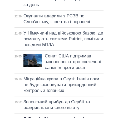
за день
Окупанти вдарили з РСЗВ по
22:29
Слов'янську, є жертва і поранені
У Німеччині над військовою базою, де
21:45
ремонтують системи Patriot, помітили
невідомі БПЛА
Сенат США підтримав
20:55
законопроєкт про «пекельні
санкції» проти росії
Міграційна криза в Сеуті: Італія поки
20:19
не буде скасовувати прикордонний
контроль з Іспанією
Зеленський прибув до Сербії та
19:52
розкрив плани свого візиту