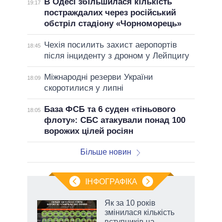
В Одесі збільшилася кількість
19:17
постраждалих через російський
обстріл стадіону «Чорноморець»
Чехія посилить захист аеропортів
18:45
після інциденту з дроном у Лейпцигу
Міжнародні резерви України
18:09
скоротилися у липні
База ФСБ та 6 суден «тіньового
18:05
флоту»: СБС атакували понад 100
ворожих цілей росіян
Більше новин
ІНФОГРАФІКА
Як за 10 років
раїні
змінилася кількість
ої
вступників на