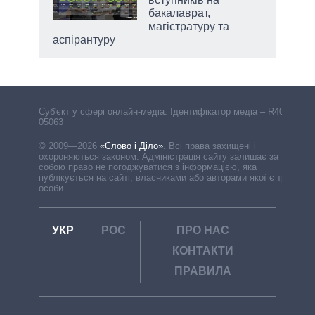
бакалаврат,
магістратуру та
аспірантуру
Cуб'єкт у сфері онлайн-медіа. Ідентифікатор медіа – R40-
05063
© 2009—2026
«Слово і Діло»
.
Всі права захищені і
охороняються законом. Адміністрація сайту залишає за
собою право не погоджуватися з інформацією, яка
публікується на сайті, власниками або авторами якої є треті
особи.
УКР
РОС
ПРО НАС
КОНТАКТИ
ПРАВИЛА