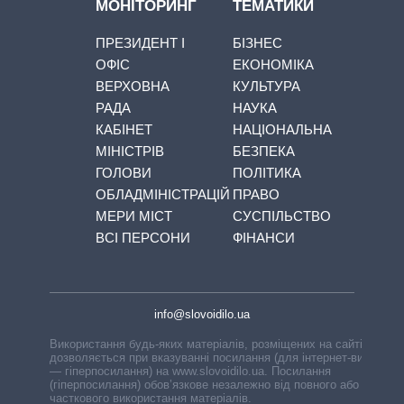
МОНІТОРИНГ
ТЕМАТИКИ
ПРЕЗИДЕНТ І
БІЗНЕС
ОФІС
ЕКОНОМІКА
ВЕРХОВНА
КУЛЬТУРА
РАДА
НАУКА
КАБІНЕТ
НАЦІОНАЛЬНА
МІНІСТРІВ
БЕЗПЕКА
ГОЛОВИ
ПОЛІТИКА
ОБЛАДМІНІСТРАЦІЙ
ПРАВО
МЕРИ МІСТ
СУСПІЛЬСТВО
ВСІ ПЕРСОНИ
ФІНАНСИ
info@slovoidilo.ua
Використання будь-яких матеріалів, розміщених на сайті,
дозволяється при вказуванні посилання (для інтернет-видань
— гіперпосилання) на www.slovoidilo.ua. Посилання
(гіперпосилання) обов’язкове незалежно від повного або
часткового використання матеріалів.