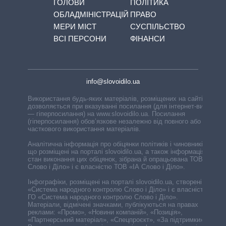
ГОЛОВИ
ПОЛІТИКА
ОБЛАДМІНІСТРАЦІЙ
ПРАВО
МЕРИ МІСТ
СУСПІЛЬСТВО
ВСІ ПЕРСОНИ
ФІНАНСИ
info@slovoidilo.ua
Використання будь-яких матеріалів, розміщених на сайті,
дозволяється при вказуванні посилання (для інтернет-видань
— гіперпосилання) на www.slovoidilo.ua. Посилання
(гіперпосилання) обов’язкове незалежно від повного або
часткового використання матеріалів.
Аналітична інформація про обіцянки політиків і чиновників,
що розміщені на порталі slovoidilo.ua, а також інформація про
стан виконання цих обіцянок, зібрана й опрацьована ТОВ «ІА
Слово і Діло» і є власністю ТОВ «ІА Слово і Діло».
Інфографіки, розміщені на порталі slovoidilo.ua, створені ГО
«Система народного контролю Слово і Діло» і є власністю
ГО «Система народного контролю Слово і Діло».
Матеріали, відмічені значками, публікуються на правах
реклами: «Промо», «Новини компаній», «Позиція»,
«Партнерський матеріал», «Спецпроєкт», «За підтримки».