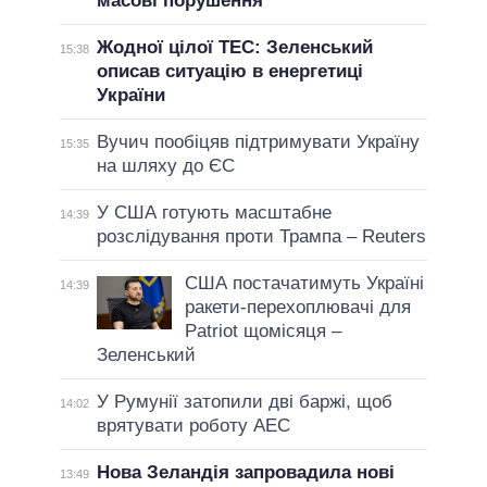
масові порушення
Жодної цілої ТЕС: Зеленський
15:38
описав ситуацію в енергетиці
України
Вучич пообіцяв підтримувати Україну
15:35
на шляху до ЄС
У США готують масштабне
14:39
розслідування проти Трампа – Reuters
США постачатимуть Україні
14:39
ракети-перехоплювачі для
Patriot щомісяця –
Зеленський
У Румунії затопили дві баржі, щоб
14:02
врятувати роботу АЕС
Нова Зеландія запровадила нові
13:49