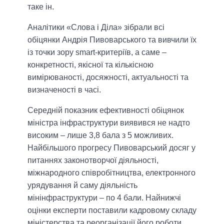
таке ін.
Аналітики «Слова і Діла» зібрали всі
обіцянки Андрія Пивоварського та вивчили їх
із точки зору smart-критеріїв, а саме –
конкретності, якісної та кількісною
вимірюваності, досяжності, актуальності та
визначеності в часі.
Середній показник ефективності обіцянок
міністра інфраструктури виявився не надто
високим – лише 3,8 бала з 5 можливих.
Найбільшого прогресу Пивоварський досяг у
питаннях законотворчої діяльності,
міжнародного співробітництва, електронного
урядування й саму діяльність
мінінфраструктури – по 4 бали. Найнижчі
оцінки експерти поставили кадровому складу
міністерства та реорганізації його роботи.