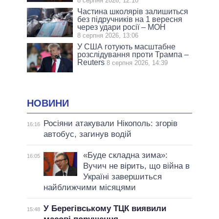
8 серпня 2026, 12:10
Частина школярів залишиться
без підручників на 1 вересня
через удари росії – МОН
8 серпня 2026, 13:06
У США готують масштабне
розслідування проти Трампа –
Reuters
8 серпня 2026, 14:39
НОВИНИ
Росіяни атакували Нікополь: згорів
16:16
автобус, загинув водій
«Буде складна зима»:
16:05
Вучич не вірить, що війна в
Україні завершиться
найближчими місяцями
У Берегівському ТЦК виявили
15:48