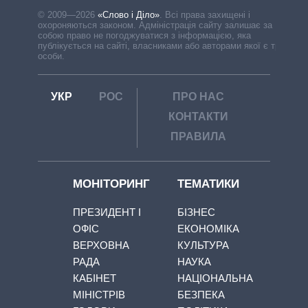
© 2009—2026
«Слово і Діло»
.
Всі права захищені і
охороняються законом. Адміністрація сайту залишає за
собою право не погоджуватися з інформацією, яка
публікується на сайті, власниками або авторами якої є треті
особи.
УКР
РОС
ПРО НАС
КОНТАКТИ
ПРАВИЛА
МОНІТОРИНГ
ТЕМАТИКИ
ПРЕЗИДЕНТ І
БІЗНЕС
ОФІС
ЕКОНОМІКА
ВЕРХОВНА
КУЛЬТУРА
РАДА
НАУКА
КАБІНЕТ
НАЦІОНАЛЬНА
МІНІСТРІВ
БЕЗПЕКА