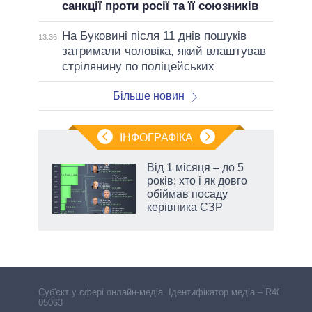
санкції проти росії та її союзників
На Буковині після 11 днів пошуків
13:36
затримали чоловіка, який влаштував
стрілянину по поліцейських
Більше новин
ІНФОГРАФІКА
Від 1 місяця – до 5
раїні
років: хто і як довго
ої
обіймав посаду
керівника СЗР
Cуб'єкт у сфері онлайн-медіа. Ідентифікатор медіа – R40-
05063