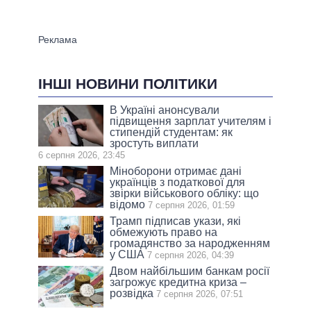
ІНШІ НОВИНИ ПОЛІТИКИ
В Україні анонсували
підвищення зарплат учителям і
стипендій студентам: як
зростуть виплати
6 серпня 2026, 23:45
Міноборони отримає дані
українців з податкової для
звірки військового обліку: що
відомо
7 серпня 2026, 01:59
Трамп підписав укази, які
обмежують право на
громадянство за народженням
у США
7 серпня 2026, 04:39
Двом найбільшим банкам росії
загрожує кредитна криза –
розвідка
7 серпня 2026, 07:51