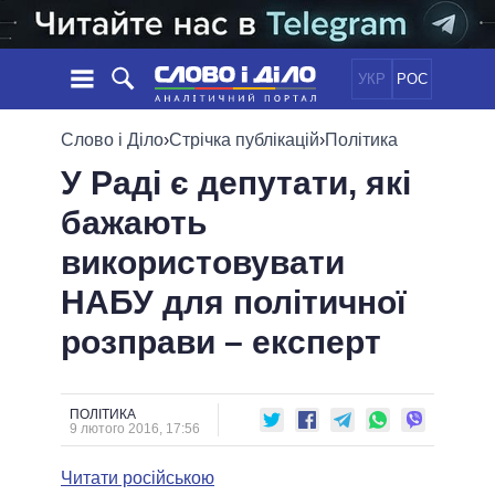
УКР
РОС
НОВИНИ
Слово і Діло
›
Стрічка публікацій
›
Політика
У Раді є депутати, які
ОБIЦЯНКИ
СТРІЧКА
ПОЛІТИКА
бажають
ПОДІЇ
ЕКОНОМІКА
ПОЛIТИКИ
використовувати
СТАТТІ
СУСПІЛЬСТВО
ІНФОГРАФІКА
ДУМКИ
СВІТ
УСІ ПОЛІТИКИ
НАБУ для політичної
ОГЛЯДИ
ПРЕЗИДЕНТ І ОФІС
розправи – експерт
ВІДЕО
ДАЙДЖЕСТИ
ВЕРХОВНА РАДА
ПІДТРИМАТИ
КАБІНЕТ МІНІСТРІВ
ГОЛОВИ ОБЛАДМІНІСТРАЦІЙ
ПОЛІТИКА
ПОРІВНЯННЯ ПОЛІТИКІВ
9 лютого 2016, 17:56
МЕРИ МІСТ
Читати російською
ВСІ ПЕРСОНИ