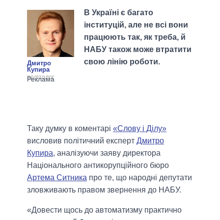
В Україні є багато
інституцій, але не всі вони
працюють так, як треба, й
НАБУ також може втратити
свою лінію роботи.
Дмитро
Купира
політолог
Таку думку в коментарі
«Слову і Ділу»
висловив політичний експерт
Дмитро
Купира
, аналізуючи заяву директора
Національного антикорупційного бюро
Артема Ситника
про те, що народні депутати
зловживають правом звернення до НАБУ.
«Довести щось до автоматизму практично