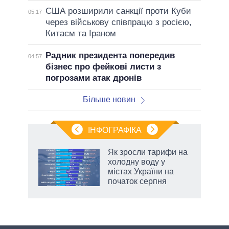
США розширили санкції проти Куби
05:17
через військову співпрацю з росією,
Китаєм та Іраном
Радник президента попередив
04:57
бізнес про фейкові листи з
погрозами атак дронів
Більше новин
ІНФОГРАФІКА
нтів:
Як зросли тарифи на
 і
холодну воду у
nAI
містах України на
початок серпня