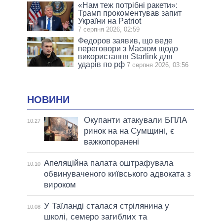
«Нам теж потрібні ракети»:
Трамп прокоментував запит
України на Patriot
7 серпня 2026, 02:59
Федоров заявив, що веде
переговори з Маском щодо
використання Starlink для
ударів по рф
7 серпня 2026, 03:56
НОВИНИ
Окупанти атакували БПЛА
10:27
ринок на на Сумщині, є
важкопоранені
Апеляційна палата оштрафувала
10:10
обвинуваченого київського адвоката з
вироком
У Таїланді сталася стрілянина у
10:08
школі, семеро загиблих та