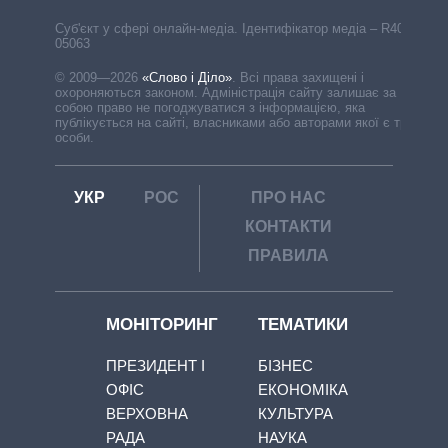
Cуб'єкт у сфері онлайн-медіа. Ідентифікатор медіа – R40-
05063
© 2009—2026
«Слово і Діло»
.
Всі права захищені і
охороняються законом. Адміністрація сайту залишає за
собою право не погоджуватися з інформацією, яка
публікується на сайті, власниками або авторами якої є треті
особи.
УКР
РОС
ПРО НАС
КОНТАКТИ
ПРАВИЛА
МОНІТОРИНГ
ТЕМАТИКИ
ПРЕЗИДЕНТ І
БІЗНЕС
ОФІС
ЕКОНОМІКА
ВЕРХОВНА
КУЛЬТУРА
РАДА
НАУКА