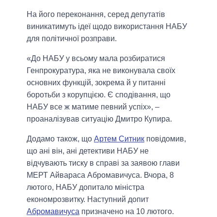
На його переконання, серед депутатів
виникатимуть ідеї щодо використання НАБУ
для політичної розправи.
«До НАБУ у всьому мала розбиратися
Генпрокуратура, яка не виконувала своїх
основних функцій, зокрема й у питанні
боротьби з корупцією. Є сподівання, що
НАБУ все ж матиме певний успіх», –
проаналізував ситуацію Дмитро Купира.
Додамо також, що
Артем Ситник
повідомив,
що ані він, ані детективи НАБУ не
відчувають тиску в справі за заявою глави
МЕРТ Айвараса Абромавичуса. Вчора, 8
лютого, НАБУ допитало міністра
економрозвитку. Наступний допит
Абромавичуса
призначено на 10 лютого.