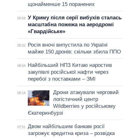
щонайменше 15 поранених
У Криму після серії вибухів сталась
09:58
масштабна пожежа на аеродромі
«Гвардійське»
Росія вночі випустила по Україні
09:32
майже 150 дронів: скільки збила ППО
Найбільший НПЗ Китаю наростив
08:54
закупівлі російської нафти через
перебої з поставками – ЗМІ
Дрони атакували черговий
08:16
логістичний центр
Wildberries у російському
Єкатеринбурзі
Двом найбільшим банкам росії
07:51
загрожує кредитна криза – розвідка