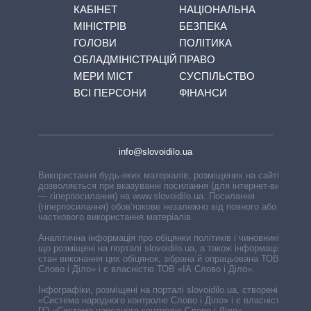
КАБІНЕТ
НАЦІОНАЛЬНА
МІНІСТРІВ
БЕЗПЕКА
ГОЛОВИ
ПОЛІТИКА
ОБЛАДМІНІСТРАЦІЙ
ПРАВО
МЕРИ МІСТ
СУСПІЛЬСТВО
ВСІ ПЕРСОНИ
ФІНАНСИ
info@slovoidilo.ua
Використання будь-яких матеріалів, розміщених на сайті,
дозволяється при вказуванні посилання (для інтернет-видань
— гіперпосилання) на www.slovoidilo.ua. Посилання
(гіперпосилання) обов’язкове незалежно від повного або
часткового використання матеріалів.
Аналітична інформація про обіцянки політиків і чиновників,
що розміщені на порталі slovoidilo.ua, а також інформація про
стан виконання цих обіцянок, зібрана й опрацьована ТОВ «ІА
Слово і Діло» і є власністю ТОВ «ІА Слово і Діло».
Інфографіки, розміщені на порталі slovoidilo.ua, створені ГО
«Система народного контролю Слово і Діло» і є власністю
ГО «Система народного контролю Слово і Діло».