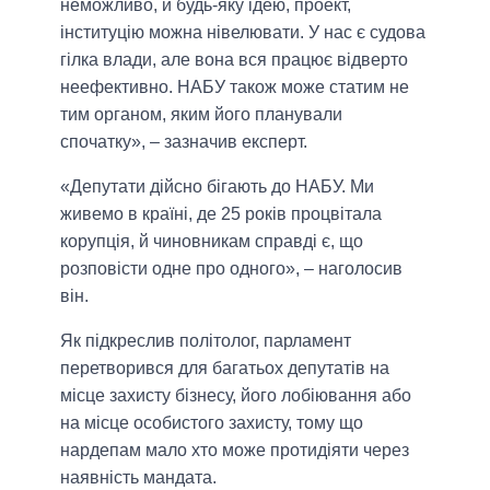
неможливо, й будь-яку ідею, проект,
інституцію можна нівелювати. У нас є судова
гілка влади, але вона вся працює відверто
неефективно. НАБУ також може статим не
тим органом, яким його планували
спочатку», – зазначив експерт.
«Депутати дійсно бігають до НАБУ. Ми
живемо в країні, де 25 років процвітала
корупція, й чиновникам справді є, що
розповісти одне про одного», – наголосив
він.
Як підкреслив політолог, парламент
перетворився для багатьох депутатів на
місце захисту бізнесу, його лобіювання або
на місце особистого захисту, тому що
нардепам мало хто може протидіяти через
наявність мандата.