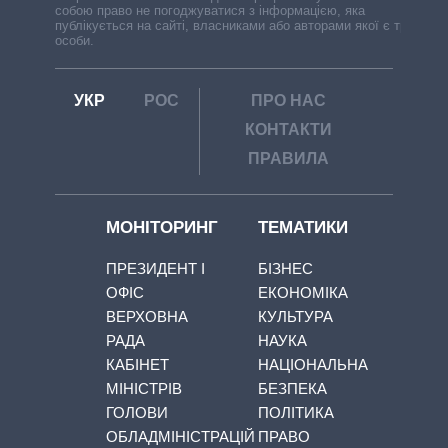
собою право не погоджуватися з інформацією, яка
публікується на сайті, власниками або авторами якої є треті
особи.
УКР
РОС
ПРО НАС
КОНТАКТИ
ПРАВИЛА
МОНІТОРИНГ
ТЕМАТИКИ
ПРЕЗИДЕНТ І
БІЗНЕС
ОФІС
ЕКОНОМІКА
ВЕРХОВНА
КУЛЬТУРА
РАДА
НАУКА
КАБІНЕТ
НАЦІОНАЛЬНА
МІНІСТРІВ
БЕЗПЕКА
ГОЛОВИ
ПОЛІТИКА
ОБЛАДМІНІСТРАЦІЙ
ПРАВО