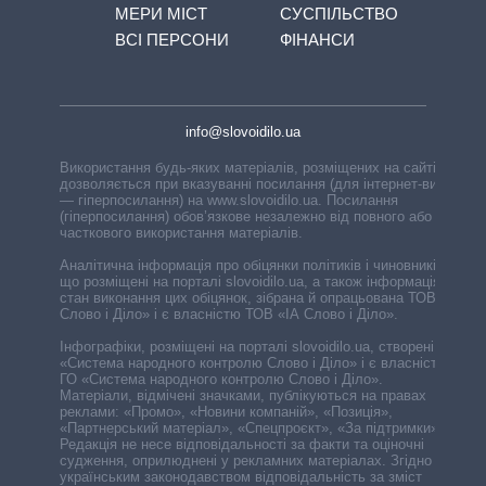
МЕРИ МІСТ
СУСПІЛЬСТВО
ВСІ ПЕРСОНИ
ФІНАНСИ
info@slovoidilo.ua
Використання будь-яких матеріалів, розміщених на сайті,
дозволяється при вказуванні посилання (для інтернет-видань
— гіперпосилання) на www.slovoidilo.ua. Посилання
(гіперпосилання) обов’язкове незалежно від повного або
часткового використання матеріалів.
Аналітична інформація про обіцянки політиків і чиновників,
що розміщені на порталі slovoidilo.ua, а також інформація про
стан виконання цих обіцянок, зібрана й опрацьована ТОВ «ІА
Слово і Діло» і є власністю ТОВ «ІА Слово і Діло».
Інфографіки, розміщені на порталі slovoidilo.ua, створені ГО
«Система народного контролю Слово і Діло» і є власністю
ГО «Система народного контролю Слово і Діло».
Матеріали, відмічені значками, публікуються на правах
реклами: «Промо», «Новини компаній», «Позиція»,
«Партнерський матеріал», «Спецпроєкт», «За підтримки».
Редакція не несе відповідальності за факти та оціночні
судження, оприлюднені у рекламних матеріалах. Згідно з
українським законодавством відповідальність за зміст