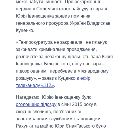
може набути чинності. Про оскарження
вердикту Солом'янського райсуду в справі
Юрія Іванющенка заявив помічник
генерального прокурора України Владислав
Куценко.
«Генпрокуратура не закривала і не планує
закривати кримінальне провадження,
розпочате за незаконну діяльність пана Юрія
Іванющенка. Більше того, він у нас зараз є
підозрюваним і перебуває в міжнародному
розшуку», – заявив Куценко
в ефірі
телеканалу «112»
.
Нагадаємо, Юрію Іванющенку було
оголошено підозру
в січні 2015 року в
скоєнні злочинів, пов'язаних зі
зловживанням службовим становищем.
Рахунки та майно Юри Єнакіївського було