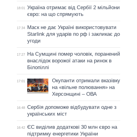
Україна отримає від Сербії 2 мільйони
18:01
євро: на що спрямують
Маск не дає Україні використовувати
17:34
Starlink для ударів по рф і закликає до
угоди
На Сумщині помер чоловік, поранений
17:27
внаслідок ворожої атаки на ринок в
Білопіллі
Окупанти отримали вказівку
17:01
на «вільне полювання» на
Херсонщині – ОВА
Сербія допоможе відбудувати одне з
16:48
українських міст
ЄС виділив додаткові 30 млн євро на
16:42
підтримку енергетики України