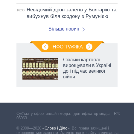
Невідомий дрон залетів у Болгарію та
16:36
вибухнув біля кордону з Румунією
Більше новин
ІНФОГРАФІКА
 як
Скільки картоплі
и за
вирощували в Україні
до і під час великої
2027-
війни
Cуб'єкт у сфері онлайн-медіа. Ідентифікатор медіа – R40-
05063
© 2009—2026
«Слово і Діло»
.
Всі права захищені і
охороняються законом. Адміністрація сайту залишає за