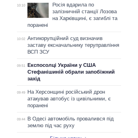
Росія вдарила по
10:10
залізничній станції Лозова
на Харківщині, є загиблі та
поранені
Антикорупційний суд визначив
10:02
заставу ексначальнику теруправління
ВСП ЗСУ
Експосолці України у США
09:51
Стефанішиній обрали запобіжний
захід
На Херсонщині російський дрон
09:49
атакував автобус із цивільними, є
поранені
В Одесі автомобіль провалився під
09:44
землю під час руху