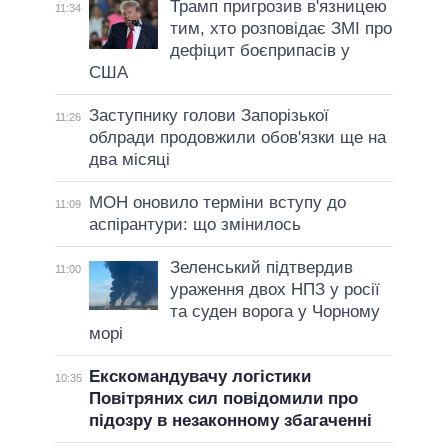
Трамп пригрозив в'язницею
11:34
тим, хто розповідає ЗМІ про
дефіцит боєприпасів у
США
Заступнику голови Запорізької
11:26
облради продовжили обов'язки ще на
два місяці
МОН оновило терміни вступу до
11:09
аспірантури: що змінилось
Зеленський підтвердив
11:00
ураження двох НПЗ у росії
та суден ворога у Чорному
морі
Екскомандувачу логістики
10:35
Повітряних сил повідомили про
підозру в незаконному збагаченні