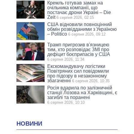
Кремль готував замах на
очільника компанії, що
постачає дрони Україні – Die
Zeit
6 серпня 2026, 02:15
США відновили повноцінний
обмін розвідданими з Україною
– Politico
6 серпня 2026, 09:12
Трамп пригрозив в'язницею
тим, хто розповідає ЗМІ про
дефіцит боєприпасів у США
6 серпня 2026, 11:34
Екскомандувачу логістики
Повітряних сил повідомили
про підозру в незаконному
збагаченні
6 серпня 2026, 10:35
Росія вдарила по залізничній
станції Лозова на Харківщині, є
загиблі та поранені
6 серпня 2026, 10:10
НОВИНИ