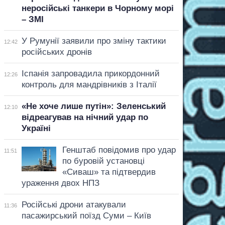
неросійські танкери в Чорному морі
– ЗМІ
У Румунії заявили про зміну тактики
12:42
російських дронів
Іспанія запровадила прикордонний
12:26
контроль для мандрівників з Італії
«Не хоче лише путін»: Зеленський
12:10
відреагував на нічний удар по
Україні
Генштаб повідомив про удар
11:51
по буровій установці
«Сиваш» та підтвердив
ураження двох НПЗ
Російські дрони атакували
11:36
пасажирський поїзд Суми – Київ