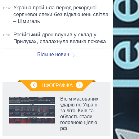
Україна пройшла період рекордної
11:32
серпневої спеки без відключень світла
– Шмигаль
Російський дрон влучив у склад у
11:01
Прилуках, спалахнула велика пожежа
Більше новин
ІНФОГРАФІКА
Вісім масованих
ударів по Україні
за літо: Київ та
область стали
головною ціллю
рф