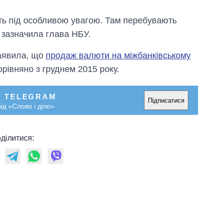
ють під особливою увагою. Там перебувають
 зазначила глава НБУ.
заявила, що
продаж валюти на міжбанківському
рівняно з груднем 2015 року.
У TELEGRAM
Підписатися
ід «Слово і діло»
ділитися: