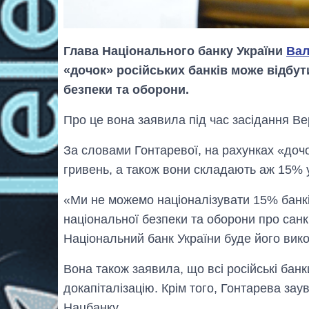
Глава Національного банку України
Вал
«дочок» російських банків може відбу
безпеки та оборони.
Про це вона заявила під час засідання В
За словами Гонтаревої, на рахунках «дочо
гривень, а також вони складають аж 15% у
«Ми не можемо націоналізувати 15% банкі
національної безпеки та оборони про санкці
Національний банк України буде його вик
Вона також заявила, що всі російські бан
докапіталізацію. Крім того, Гонтарева за
Нацбанку.