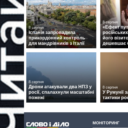
8 серпня
«Ефект пут
8 серпня
Іспанія запровадила
російських
прикордонний контроль
його візит
для мандрівників з Італії
дешевшає 
8 серпня
Дрони атакували два НПЗ у
8 серпня
росії, спалахнули масштабні
У Румунії 
пожежі
тактики ро
МОНІТОРИНГ