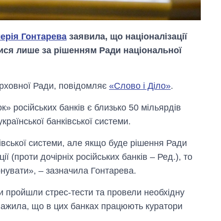
ерія Гонтарева
заявила, що націоналізації
тися лише за рішенням Ради національної
ерховної Ради, повідомляє
«Слово і Діло»
.
к» російських банків є близько 50 мільярдів
країнської банківської системи.
вської системи, але якщо буде рішення Ради
ї (проти дочірніх російських банків – Ред.), то
Від 1 місяця – до 5
років: хто і як
онувати», – зазначила Гонтарева.
довго обіймав
посаду керівника
ки пройшли стрес-тести та провели необхідну
СЗР
уважила, що в цих банках працюють куратори