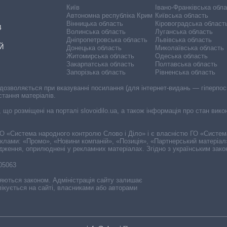
Київ
Івано-Франківська обл
Автономна республіка Крим
Київська область
Вінницька область
Кіровоградська област
В
Волинська область
Луганська область
Дніпропетровська область
Львівська область
Й
Донецька область
Миколаївська область
Житомирська область
Одеська область
Закарпатська область
Полтавська область
Запорізька область
Рівненська область
 дозволяється при вказуванні посилання (для інтернет-видань — гіперпоси
стання матеріалів.
, що розміщені на порталі slovoidilo.ua, а також інформація про стан вик
і ГО «Система народного контролю Слово і Діло» і є власністю ГО «Систе
еклами: «Промо», «Новини компаній», «Позиція», «Партнерський матеріал
судження, оприлюднені у рекламних матеріалах. Згідно з українським зак
-05063
няються законом. Адміністрація сайту залишає
ікується на сайті, власниками або авторами