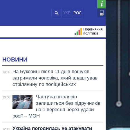
УКР
РОС
Порівняння
політиків
ЦІЙ
МЕРИ МІСТ
ВСІ ПЕРСОНИ
НОВИНИ
На Буковині після 11 днів пошуків
13:36
затримали чоловіка, який влаштував
стрілянину по поліцейських
Частина школярів
13:06
залишиться без підручників
на 1 вересня через удари
росії – МОН
Україна погодилась не атакувати
12:46