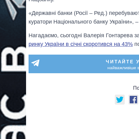
«Державні банки (Росії – Ред.) перебува
куратори Національного банку України», –
Нагадаємо, сьогодні Валерія Гонтарева 
ринку України в січні скоротився на 43%
по
ЧИТАЙТЕ 
найважливіше в
По