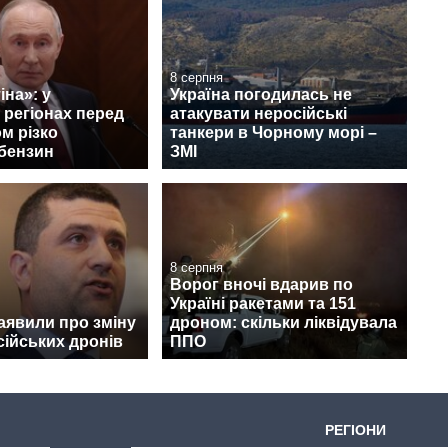
8 серпня
іна»: у
Україна погодилась не
 регіонах перед
атакувати неросійські
ом різко
танкери в Чорному морі –
бензин
ЗМІ
8 серпня
Ворог вночі вдарив по
Україні ракетами та 151
заявили про зміну
дроном: скільки ліквідувала
сійських дронів
ППО
РЕГІОНИ