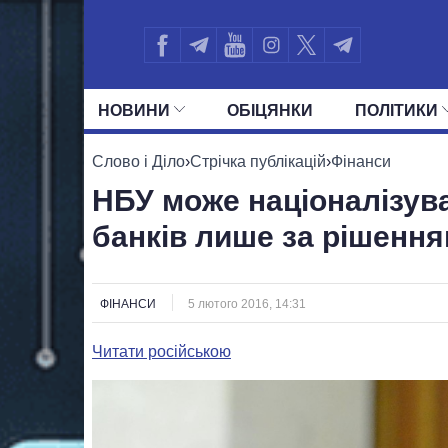
НОВИНИ
ОБIЦЯНКИ
ПОЛIТИКИ
УСІ ПОЛІТИКИ
ПРЕЗИДЕНТ І ОФ
Слово і Діло
›
Стрічка публікацій
›
Фінанси
НБУ може націоналізув
банків лише за рішенн
ФІНАНСИ
5 лютого 2016, 14:31
Читати російською