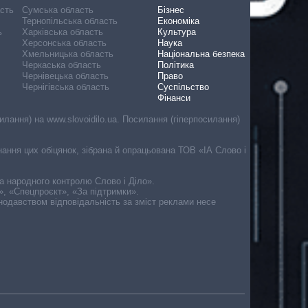
асть
Сумська область
Бізнес
Тернопільська область
Економіка
ь
Харківська область
Культура
Херсонська область
Наука
Хмельницька область
Національна безпека
Черкаська область
Політика
Чернівецька область
Право
Чернігівська область
Суспільство
Фінанси
лання) на www.slovoidilo.ua. Посилання (гіперпосилання)
онання цих обіцянок, зібрана й опрацьована ТОВ «ІА Слово і
ма народного контролю Слово і Діло».
», «Спецпроєкт», «За підтримки».
онодавством відповідальність за зміст реклами несе