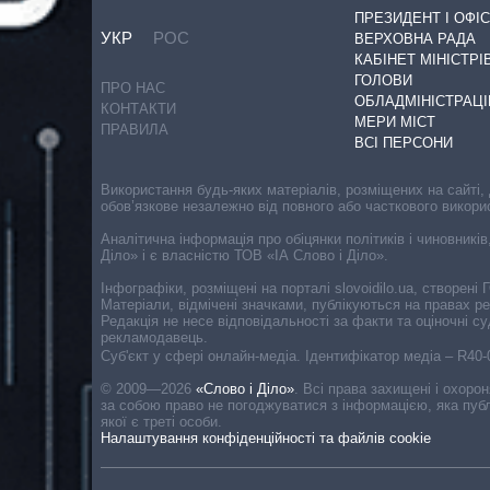
ПРЕЗИДЕНТ І ОФІС
УКР
РОС
ВЕРХОВНА РАДА
КАБІНЕТ МІНІСТРІ
ГОЛОВИ
ПРО НАС
ОБЛАДМІНІСТРАЦІ
КОНТАКТИ
МЕРИ МІСТ
ПРАВИЛА
ВСІ ПЕРСОНИ
Використання будь-яких матеріалів, розміщених на сайті,
обов’язкове незалежно від повного або часткового викори
Аналітична інформація про обіцянки політиків і чиновників
Діло» і є власністю ТОВ «ІА Слово і Діло».
Інфографіки, розміщені на порталі slovoidilo.ua, створен
Матеріали, відмічені значками, публікуються на правах р
Редакція не несе відповідальності за факти та оціночні 
рекламодавець.
Cуб'єкт у сфері онлайн-медіа. Ідентифікатор медіа – R40
© 2009—2026
«Слово і Діло»
.
Всі права захищені і охоро
за собою право не погоджуватися з інформацією, яка публ
якої є треті особи.
Налаштування конфіденційності та файлів cookie