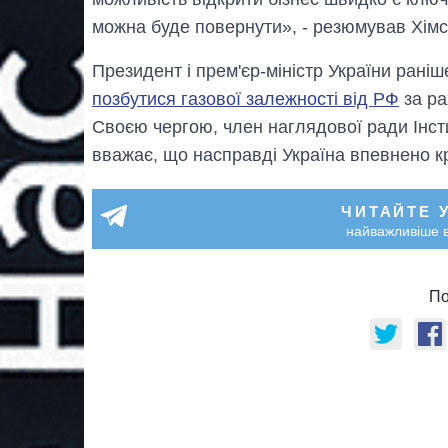
можна буде повернути», - резюмував Хімс
Президент і прем'єр-міністр України рані
позбутися газової залежності від РФ
за ра
Своєю чергою, член наглядової ради Інст
вважає, що насправді Україна впевнено кро
ЧИТАЙТЕ 
найважливіше в
По