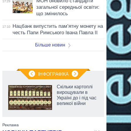
МОН оновило стандарти
17:29
загальної середньої освіти:
що змінилось
Нацбанк випустить пам’ятну монету на
17:10
честь Папи Римського Івана Павла II
Більше новин
ІНФОГРАФІКА
Скільки картоплі
вирощували в
Україні до і під час
великої війни