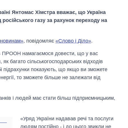
аїні Янтомас Хімстра вважає, що Україна
д російського газу за рахунок переходу на
 новинам»
, повідомляє
«Слово і Діло»
.
 в ПРООН намагаємося довести, що у вас
 як багато сільськогосподарських відходів
бі підрахунки показують, що якщо ви зможете
ергії, то зможете більше не залежати від
Вісім масованих
ударів по Україні
за літо: Київ та
анків і людей має стати більш підприємницьким,
область стали
головною ціллю
рф
«Уряд України надавав речі та послуги
людям постійно - і до цього звикли не