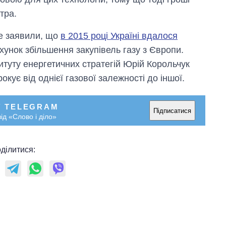
тра.
ше заявили, що
в 2015 році Україні вдалося
хунок збільшення закупівель газу з Європи.
итуту енергетичних стратегій Юрій Корольчук
кує від однієї газової залежності до іншої.
У TELEGRAM
Підписатися
ід «Слово і діло»
ділитися: