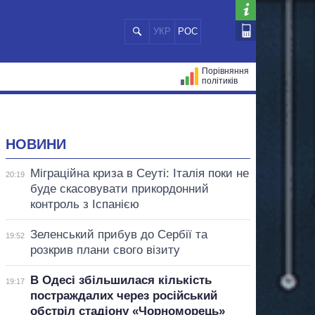
УКР
РОС
Порівняння
політиків
ЦІЙ
МЕРИ МІСТ
ВСІ ПЕРСОНИ
НОВИНИ
Міграційна криза в Сеуті: Італія поки не
20:19
буде скасовувати прикордонний
контроль з Іспанією
Зеленський прибув до Сербії та
19:52
розкрив плани свого візиту
В Одесі збільшилася кількість
19:17
постраждалих через російський
обстріл стадіону «Чорноморець»