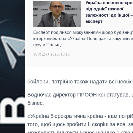
Україна впевнено кро
від однієї газової
залежності до іншої –
експерт
Експерт поділився міркуваннями щодо будівниц
інтерконнектора «Україна-Польща» та закупівел
газу в Польщі.
30 грудня 2015, 13:15
бойлери, потрібно також надати всі необх
Водночас директор ПРООН констатував, що
бізнес.
«Україна бюрократична країна - вам потріб
того, щоб щось зробити і, скоріш за все, 
можливість відкрити бізнес швидко є ключ