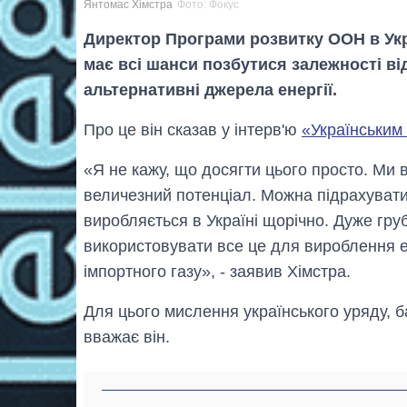
Янтомас Хімстра
Фото: Фокус
Директор Програми розвитку ООН в Укр
має всі шанси позбутися залежності ві
альтернативні джерела енергії.
Про це він сказав у інтерв'ю
«Українським
«Я не кажу, що досягти цього просто. Ми
величезний потенціал. Можна підрахувати,
виробляється в Україні щорічно. Дуже гру
використовувати все це для вироблення ен
імпортного газу», - заявив Хімстра.
Для цього мислення українського уряду, б
вважає він.