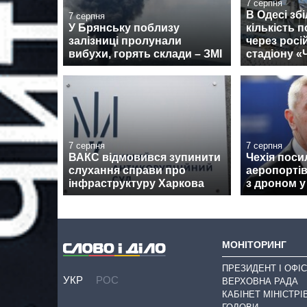
7 серпня
В Одесі зб
7 серпня
У Брянську поблизу
кількість 
залізниці пролунали
через росі
вибухи, горять склади – ЗМІ
стадіону 
7 серпня
7 серпня
ВАКС відмовився зупинити
Чехія поси
слухання справи про
аеропортів
інфраструктуру Харкова
з дроном у
МОНІТОРИНГ
ПРЕЗИДЕНТ І ОФІС
УКР
РОС
ВЕРХОВНА РАДА
КАБІНЕТ МІНІСТРІ