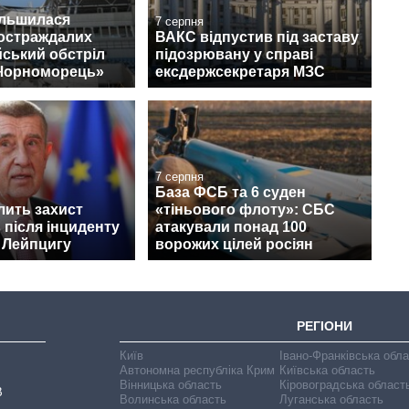
ільшилася
7 серпня
постраждалих
ВАКС відпустив під заставу
йський обстріл
підозрювану у справі
«Чорноморець»
ексдержсекретаря МЗС
7 серпня
База ФСБ та 6 суден
лить захист
«тіньового флоту»: СБС
 після інциденту
атакували понад 100
 Лейпцигу
ворожих цілей росіян
РЕГІОНИ
Київ
Івано-Франківська обл
Автономна республіка Крим
Київська область
Вінницька область
Кіровоградська област
В
Волинська область
Луганська область