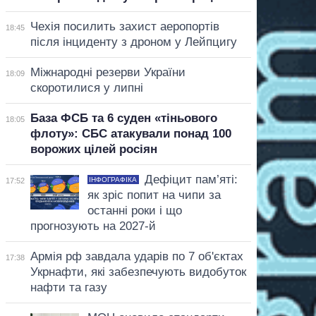
Чехія посилить захист аеропортів
18:45
після інциденту з дроном у Лейпцигу
Міжнародні резерви України
18:09
скоротилися у липні
База ФСБ та 6 суден «тіньового
18:05
флоту»: СБС атакували понад 100
ворожих цілей росіян
Дефіцит пам’яті:
ІНФОГРАФІКА
17:52
як зріс попит на чипи за
останні роки і що
прогнозують на 2027-й
Армія рф завдала ударів по 7 об'єктах
17:38
Укрнафти, які забезпечують видобуток
нафти та газу