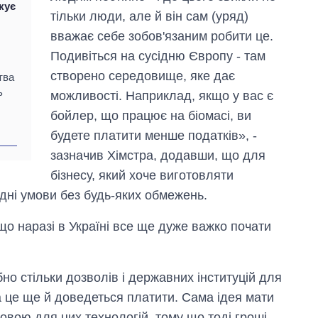
кує
тільки люди, але й він сам (уряд)
вважає себе зобов'язаним робити це.
Подивіться на сусідню Європу - там
створено середовище, яке дає
тва
ь
можливості. Наприклад, якщо у вас є
бойлер, що працює на біомасі, ви
будете платити менше податків», -
зазначив Хімстра, додавши, що для
бізнесу, який хоче виготовляти
ідні умови без будь-яких обмежень.
 наразі в Україні все ще дуже важко почати
но стільки дозволів і державних інституцій для
за це ще й доведеться платити. Сама ідея мати
овою для цих технологій, тому що тоді гроші