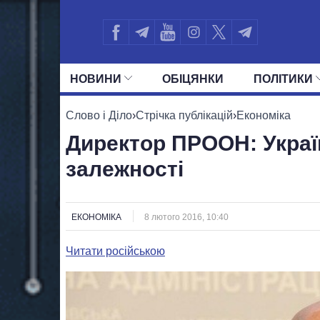
НОВИНИ
ОБIЦЯНКИ
ПОЛIТИКИ
УСІ ПОЛІТИКИ
ПРЕЗИДЕНТ І ОФ
Слово і Діло
›
Стрічка публікацій
›
Економіка
Директор ПРООН: Украї
залежності
ЕКОНОМІКА
8 лютого 2016, 10:40
Читати російською