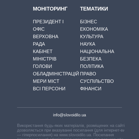
МОНІТОРИНГ
ТЕМАТИКИ
ПРЕЗИДЕНТ І
БІЗНЕС
ОФІС
ЕКОНОМІКА
ВЕРХОВНА
КУЛЬТУРА
РАДА
НАУКА
КАБІНЕТ
НАЦІОНАЛЬНА
МІНІСТРІВ
БЕЗПЕКА
ГОЛОВИ
ПОЛІТИКА
ОБЛАДМІНІСТРАЦІЙ
ПРАВО
МЕРИ МІСТ
СУСПІЛЬСТВО
ВСІ ПЕРСОНИ
ФІНАНСИ
info@slovoidilo.ua
Використання будь-яких матеріалів, розміщених на сайті,
дозволяється при вказуванні посилання (для інтернет-видань
— гіперпосилання) на www.slovoidilo.ua. Посилання