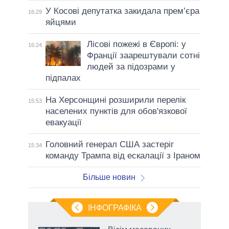
У Косові депутатка закидала прем’єра
16:29
яйцями
Лісові пожежі в Європі: у
16:24
Франції заарештували сотні
людей за підозрами у
підпалах
На Херсонщині розширили перелік
15:53
населених пунктів для обов'язкової
евакуації
Головний генерал США застеріг
15:34
команду Трампа від ескалації з Іраном
Більше новин
ІНФОГРАФІКА