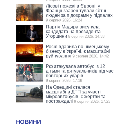
Лісові пожежі в Європі: у
Франції заарештували сотні
людей за підозрами у підпалах
9 серпня 2026, 16:24
Партія Мадяра висунула
кандидата на президента
Угорщини
9 серпня 2026, 14:33
Росія вдарила по німецькому
бізнесу в Україні, є масштабні
руйнування
9 серпня 2026, 14:42
Рф атакувала автобус із 12
дітьми та рятувальників під час
повторних ударів
9 серпня 2026, 17:19
На Одещині сталася
масштабна ДТП за участі
мікроавтобусів, є жертви та
постраждалі
9 серпня 2026, 17:23
НОВИНИ