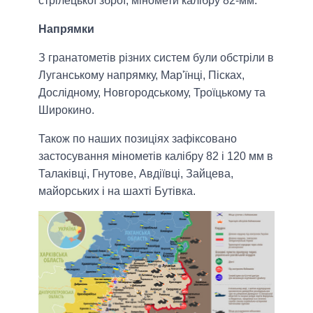
стрілецької зброї, міномети калібру 82-мм.
Напрямки
З гранатометів різних систем були обстріли в
Луганському напрямку, Мар'їнці, Пісках,
Дослідному, Новгородському, Троїцькому та
Широкино.
Також по наших позиціях зафіксовано
застосування мінометів калібру 82 і 120 мм в
Талаківці, Гнутове, Авдіївці, Зайцева,
майорських і на шахті Бутівка.