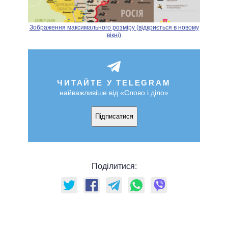
Зображення максимального розміру (відкриється в новому
вікні)
ЧИТАЙТЕ У TELEGRAM
найважливіше від «Слово і діло»
Підписатися
Поділитися: