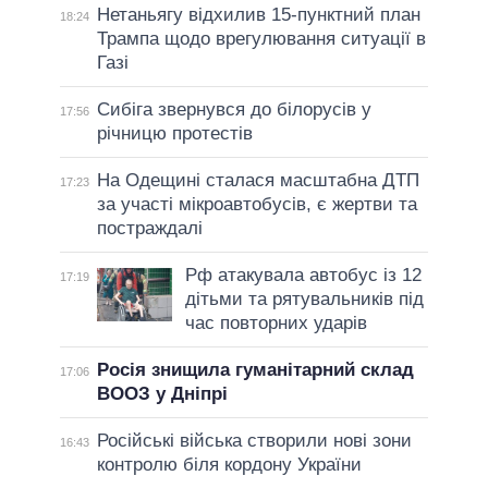
Нетаньягу відхилив 15-пунктний план
18:24
Трампа щодо врегулювання ситуації в
Газі
Сибіга звернувся до білорусів у
17:56
річницю протестів
На Одещині сталася масштабна ДТП
17:23
за участі мікроавтобусів, є жертви та
постраждалі
Рф атакувала автобус із 12
17:19
дітьми та рятувальників під
час повторних ударів
Росія знищила гуманітарний склад
17:06
ВООЗ у Дніпрі
Російські війська створили нові зони
16:43
контролю біля кордону України