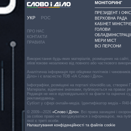
МОНІТОРИНГ
ПРЕЗИДЕНТ І ОФІС
УКР
РОС
ВЕРХОВНА РАДА
КАБІНЕТ МІНІСТРІ
ГОЛОВИ
ПРО НАС
ОБЛАДМІНІСТРАЦІ
КОНТАКТИ
МЕРИ МІСТ
ПРАВИЛА
ВСІ ПЕРСОНИ
Використання будь-яких матеріалів, розміщених на сайті,
обов’язкове незалежно від повного або часткового викори
Аналітична інформація про обіцянки політиків і чиновників
Діло» і є власністю ТОВ «ІА Слово і Діло».
Інфографіки, розміщені на порталі slovoidilo.ua, створен
Матеріали, відмічені значками, публікуються на правах р
Редакція не несе відповідальності за факти та оціночні 
рекламодавець.
Cуб'єкт у сфері онлайн-медіа. Ідентифікатор медіа – R40
© 2009—2026
«Слово і Діло»
.
Всі права захищені і охоро
за собою право не погоджуватися з інформацією, яка публ
якої є треті особи.
Налаштування конфіденційності та файлів cookie