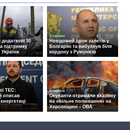
8 серпня
 додаткові 30
Невідомий дрон залетів у
а підтримку
Болгарію та вибухнув біля
 України
кордону з Румунією
ої ТЕС:
8 серпня
й описав
Окупанти отримали вказівку
 енергетиці
на «вільне полювання» на
Херсонщині – ОВА