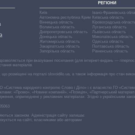
РЕГІОНИ
Київ
Івано-Франківська обл
Автономна республіка Крим
Київська область
Вінницька область
Кіровоградська област
В
Волинська область
Луганська область
Дніпропетровська область
Львівська область
Й
Донецька область
Миколаївська область
Житомирська область
Одеська область
Закарпатська область
Полтавська область
Запорізька область
Рівненська область
 дозволяється при вказуванні посилання (для інтернет-видань — гіперпоси
стання матеріалів.
, що розміщені на порталі slovoidilo.ua, а також інформація про стан вик
і ГО «Система народного контролю Слово і Діло» і є власністю ГО «Систе
еклами: «Промо», «Новини компаній», «Позиція», «Партнерський матеріал
судження, оприлюднені у рекламних матеріалах. Згідно з українським зак
-05063
няються законом. Адміністрація сайту залишає
ікується на сайті, власниками або авторами