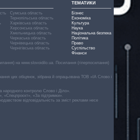
ТЕМАТИКИ
асть
Сумська область
Бізнес
Тернопільська область
Економіка
ь
Харківська область
Культура
Херсонська область
Наука
Хмельницька область
Національна безпека
Черкаська область
Політика
Чернівецька область
Право
Чернігівська область
Суспільство
Фінанси
лання) на www.slovoidilo.ua. Посилання (гіперпосилання)
онання цих обіцянок, зібрана й опрацьована ТОВ «ІА Слово і
ма народного контролю Слово і Діло».
», «Спецпроєкт», «За підтримки».
онодавством відповідальність за зміст реклами несе