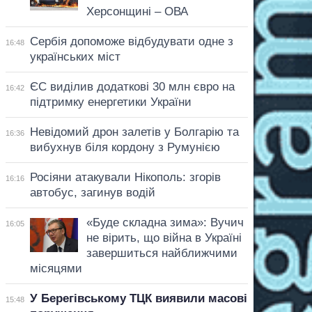
Херсонщині – ОВА
Сербія допоможе відбудувати одне з
16:48
українських міст
ЄС виділив додаткові 30 млн євро на
16:42
підтримку енергетики України
Невідомий дрон залетів у Болгарію та
16:36
вибухнув біля кордону з Румунією
Росіяни атакували Нікополь: згорів
16:16
автобус, загинув водій
«Буде складна зима»: Вучич
16:05
не вірить, що війна в Україні
завершиться найближчими
місяцями
У Берегівському ТЦК виявили масові
15:48