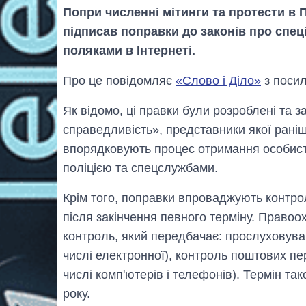
Попри численні мітинги та протести в 
підписав поправки до законів про спец
поляками в Інтернеті.
Про це повідомляє
«Слово і Діло»
з поси
Як відомо, ці правки були розроблені та 
справедливість», представники якої раніш
впорядковують процес отримання особистих
поліцією та спецслужбами.
Крім того, поправки впроваджують контрол
після закінчення певного терміну. Право
контроль, який передбачає: прослуховува
числі електронної), контроль поштових пер
числі комп'ютерів і телефонів). Термін т
року.