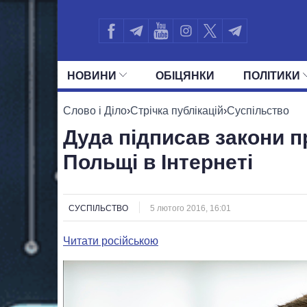
НОВИНИ
ОБIЦЯНКИ
ПОЛIТИКИ
УСІ ПОЛІТИКИ
ПРЕЗИДЕНТ І ОФ
Слово і Діло
›
Стрічка публікацій
›
Суспільство
Дуда підписав закони 
Польщі в Інтернеті
СУСПІЛЬСТВО
5 лютого 2016, 16:01
Читати російською