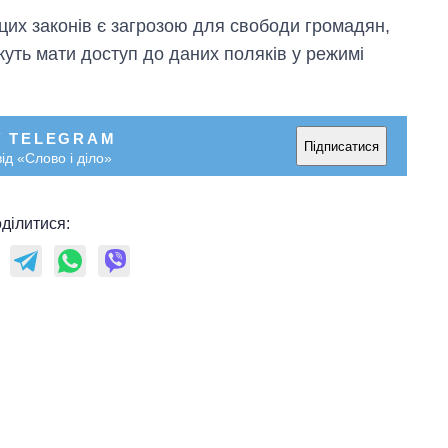
 цих законів є загрозою для свободи громадян,
жуть мати доступ до даних поляків у режимі
У TELEGRAM
Підписатися
ід «Слово і діло»
ділитися: