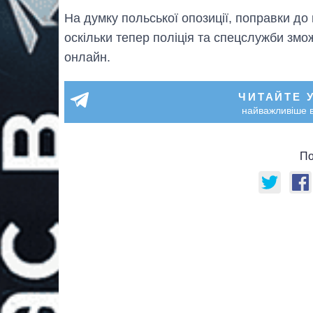
На думку польської опозиції, поправки до
оскільки тепер поліція та спецслужби змо
онлайн.
ЧИТАЙТЕ 
найважливіше в
По