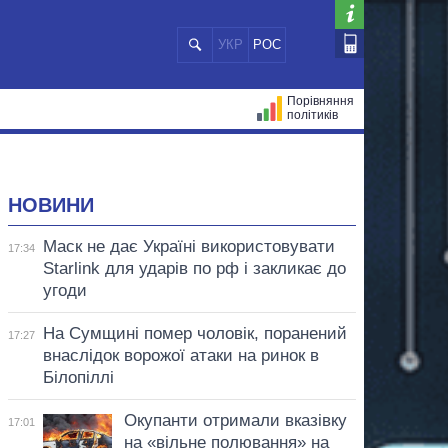
УКР
РОС
Порівняння
політиків
ЦІЙ
МЕРИ МІСТ
ВСІ ПЕРСОНИ
НОВИНИ
Маск не дає Україні використовувати
17:34
Starlink для ударів по рф і закликає до
угоди
На Сумщині помер чоловік, поранений
17:27
внаслідок ворожої атаки на ринок в
Білопіллі
Окупанти отримали вказівку
17:01
на «вільне полювання» на