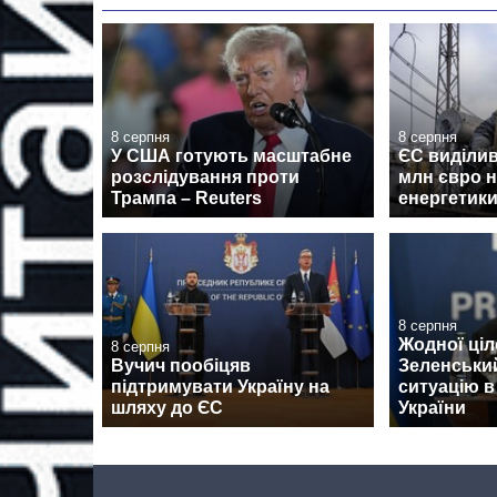
8 серпня
8 серпня
У США готують масштабне
ЄС виділив
розслідування проти
млн євро н
Трампа – Reuters
енергетики
8 серпня
Жодної ціл
8 серпня
Вучич пообіцяв
Зеленськи
підтримувати Україну на
ситуацію в
шляху до ЄС
України