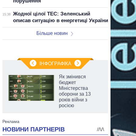
порушення
Жодної цілої ТЕС: Зеленський
15:38
описав ситуацію в енергетиці України
Більше новин
ІНФОГРАФІКА
Як змінився
бюджет
Міністерства
оборони за 13
років війни з
росією