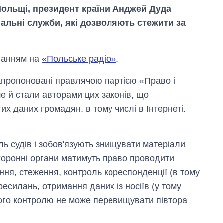
Польщі, президент країни Анджей Дуда
іальні служби, які дозволяють стежити за
ланням на
«Польське радіо»
.
запропоновані правлячою партією «Право і
е й стали авторами цих законів, що
 даних громадян, в тому числі в Інтернеті,
Від 1 місяця – до 5
років: хто і як
ь судів і зобов'язують знищувати матеріали
довго обіймав
посаду керівника
охоронні органи матимуть право проводити
СЗР
ння, стеження, контроль кореспонденції (в тому
есилань, отримання даних із носіїв (у тому
акого контролю не може перевищувати півтора