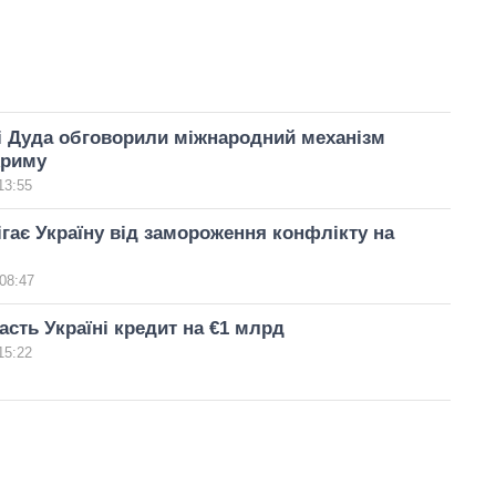
і Дуда обговорили міжнародний механізм
Криму
13:55
ігає Україну від замороження конфлікту на
08:47
сть Україні кредит на €1 млрд
15:22