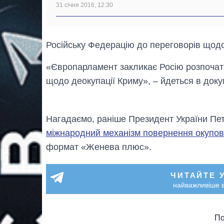
31 січня 2016, 12:30
Російську Федерацію до переговорів щодо
«Європарламент закликає Росію розпочат
щодо деокупації Криму», – йдеться в доку
Нагадаємо, раніше Президент України П
міжнародний механізм повернення окупов
формат «Женева плюс».
ЧИТАЙТЕ 
найважливіше в
По