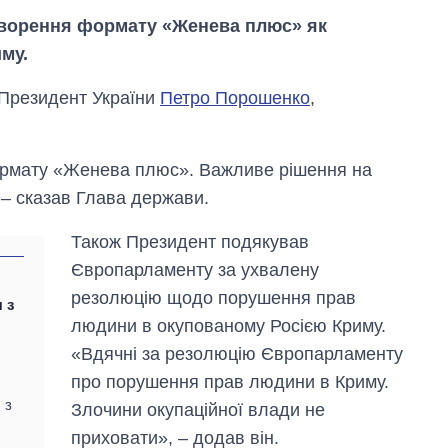
творення формату «Женева плюс» як
му.
в Президент України
Петро Порошенко
,
рмату «Женева плюс». Важливе рішення на
 – сказав Глава держави.
Також Президент подякував
Європарламенту за ухвалену
резолюцію щодо порушення прав
 з
людини в окупованому Росією Криму.
«Вдячні за резолюцію Європарламенту
про порушення прав людини в Криму.
Економіка ШІ-
гігантів: скільки
 з
Злочини окупаційної влади не
коштують і
приховати», – додав він.
заробляють