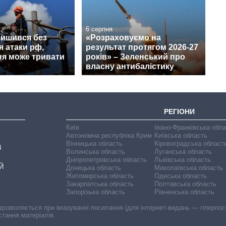
6 серпня
лишився без
«Розраховуємо на
я атаки рф,
результат протягом 2026-27
ня може тривати
років» – Зеленський про
власну антибалістику
РЕГІОНИ
Київ
Івано-Франківська обл
Автономна республіка Крим
Київська область
Вінницька область
Кіровоградська област
В
Волинська область
Луганська область
Дніпропетровська область
Львівська область
Й
Донецька область
Миколаївська область
Житомирська область
Одеська область
Закарпатська область
Полтавська область
Запорізька область
Рівненська область
 дозволяється при вказуванні посилання (для інтернет-видань — гіперпоси
стання матеріалів.