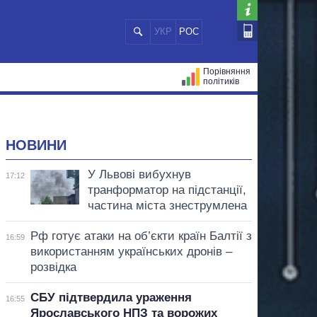
УКР
РОС
Порівняння
політиків
ЦІЙ
МЕРИ МІСТ
ВСІ ПЕРСОНИ
НОВИНИ
У Львові вибухнув
17:12
транформатор на підстанції,
частина міста знеструмлена
Рф готує атаки на об’єкти країн Балтії з
16:59
використанням українських дронів –
розвідка
СБУ підтвердила ураження
16:55
Ярославського НПЗ та ворожих