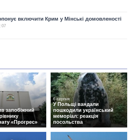
понує включити Крим у Мінські домовленості
2:07
6 серпня
У Польщі вандали
ив запобіжний
пошкодили український
ерівнику
меморіал: реакція
нату «Прогрес»
посольства