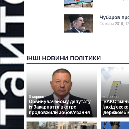
Чубаров про
24 січня 2016, 1
ІНШІ НОВИНИ ПОЛІТИКИ
6 серпня
6 серпня
Обвинуваченому депутату
ВАКС змін
із Закарпаття вкотре
захід екск
продовжили зобов'язання
держкомбі