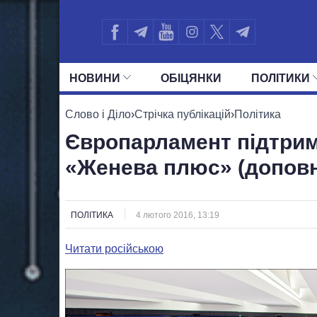
НОВИНИ
ОБIЦЯНКИ
ПОЛIТИКИ
УСІ ПОЛІТИКИ
ПРЕЗИДЕНТ І ОФ
Слово і Діло
›
Стрічка публікацій
›
Політика
Європарламент підтри
«Женева плюс» (допов
ПОЛІТИКА
4 лютого 2016, 13:19
Читати російською