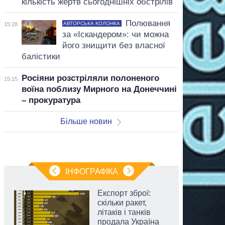
кількість жертв сьогоднішніх обстрілів
Полювання
АВТОРСЬКА КОЛОНКА
15:28
за «Іскандером»: чи можна
його знищити без власної
балістики
Росіяни розстріляли полоненого
15:15
воїна поблизу Мирного на Донеччині
– прокуратура
Більше новин
ІНФОГРАФІКА
Експорт зброї:
скільки ракет,
літаків і танків
продала Україна