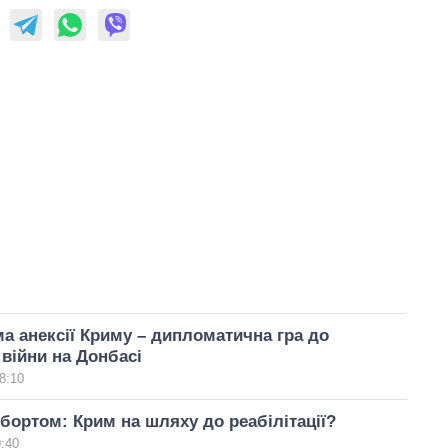
ма анексії Криму – дипломатична гра до
війни на Донбасі
8:10
 бортом: Крим на шляху до реабілітації?
9:40