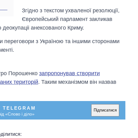
OpenAI та
Anthropic
Згідно з текстом ухваленої резолюції,
Європейський парламент закликав
 деокупаціі анексованого Криму.
и переговори з Україною та іншими сторонами
менті.
етро Порошенко
запропонував створити
аних територій
. Таким механізмом він назвав
У TELEGRAM
Підписатися
ід «Слово і діло»
ділитися: