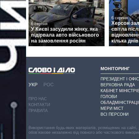
6 серпня
Херсон за
6 серпня
У Києві засудили жінку, яка
світла післ
підірвала авто військового
відновлен
на замовлення росіян
кілька днів
МОНІТОРИНГ
ПРЕЗИДЕНТ І ОФІС
УКР
РОС
ВЕРХОВНА РАДА
КАБІНЕТ МІНІСТРІ
ГОЛОВИ
ПРО НАС
ОБЛАДМІНІСТРАЦІ
КОНТАКТИ
МЕРИ МІСТ
ПРАВИЛА
ВСІ ПЕРСОНИ
Використання будь-яких матеріалів, розміщених на сайті,
обов’язкове незалежно від повного або часткового викори