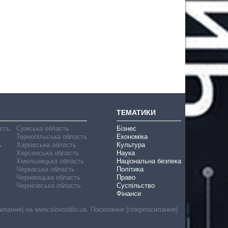
ТЕМАТИКИ
асть
Сумська область
Бізнес
Тернопільська область
Економіка
ь
Харківська область
Культура
Херсонська область
Наука
Хмельницька область
Національна безпека
Черкаська область
Політика
Чернівецька область
Право
Чернігівська область
Суспільство
Фінанси
лання) на www.slovoidilo.ua. Посилання (гіперпосилання)