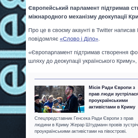
Європейський парламент підтримав с
міжнародного механізму деокупації Кри
Про це в своєму акаунті в Twitter написа
повідомляє
«Слово і Діло»
.
«Європарламент підтримав створення фо
шляху до деокупації українського Криму»,
Місія Ради Європи з
прав люди зустрілася
проукраїнськими
активістами в Криму
Спецпредставник Генсека Ради Європи з прав
людини в Криму Жерар Штудманн провів зустріч
проукраїнськими активістами на півострові.