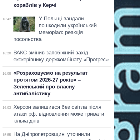
кораблів у Керчі
У Польщі вандали
16:42
пошкодили український
меморіал: реакція
посольства
ВАКС змінив запобіжний захід
16:20
екскерівнику держкомбінату «Прогрес»
«Розраховуємо на результат
16:08
протягом 2026-27 років» –
Зеленський про власну
антибалістику
Херсон залишився без світла після
16:03
атаки рф, відновлення може тривати
кілька днів
На Дніпропетровщині уточнили
15:55