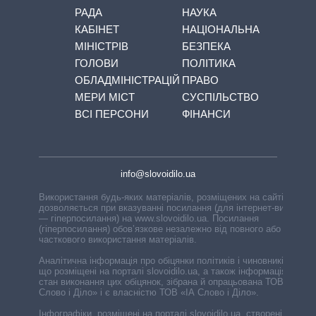
РАДА
НАУКА
КАБІНЕТ
НАЦІОНАЛЬНА
МІНІСТРІВ
БЕЗПЕКА
ГОЛОВИ
ПОЛІТИКА
ОБЛАДМІНІСТРАЦІЙ
ПРАВО
МЕРИ МІСТ
СУСПІЛЬСТВО
ВСІ ПЕРСОНИ
ФІНАНСИ
info@slovoidilo.ua
Використання будь-яких матеріалів, розміщених на сайті,
дозволяється при вказуванні посилання (для інтернет-видань
— гіперпосилання) на www.slovoidilo.ua. Посилання
(гіперпосилання) обов’язкове незалежно від повного або
часткового використання матеріалів.
Аналітична інформація про обіцянки політиків і чиновників,
що розміщені на порталі slovoidilo.ua, а також інформація про
стан виконання цих обіцянок, зібрана й опрацьована ТОВ «ІА
Слово і Діло» і є власністю ТОВ «ІА Слово і Діло».
Інфографіки, розміщені на порталі slovoidilo.ua, створені ГО