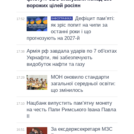
ворожих цілей росіян
Дефіцит пам’яті:
ІНФОГРАФІКА
17:52
як зріс попит на чипи за
останні роки і що
прогнозують на 2027-й
Армія рф завдала ударів по 7 об'єктах
17:38
Укрнафти, які забезпечують
видобуток нафти та газу
МОН оновило стандарти
17:29
загальної середньої освіти:
що змінилось
Нацбанк випустить пам’ятну монету
17:10
на честь Папи Римського Івана Павла
II
За ексдержсекретаря МЗС
16:51