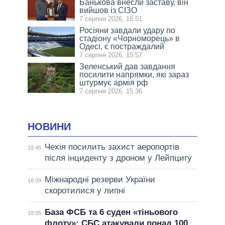
Банькова внесли заставу, він
вийшов із СІЗО
7 серпня 2026, 16:51
Росіяни завдали удару по
стадіону «Чорноморець» в
Одесі, є постраждалий
7 серпня 2026, 15:57
Зеленський дав завдання
посилити напрямки, які зараз
штурмує армія рф
7 серпня 2026, 15:36
НОВИНИ
Чехія посилить захист аеропортів
18:45
після інциденту з дроном у Лейпцигу
Міжнародні резерви України
18:09
скоротилися у липні
База ФСБ та 6 суден «тіньового
18:05
флоту»: СБС атакували понад 100