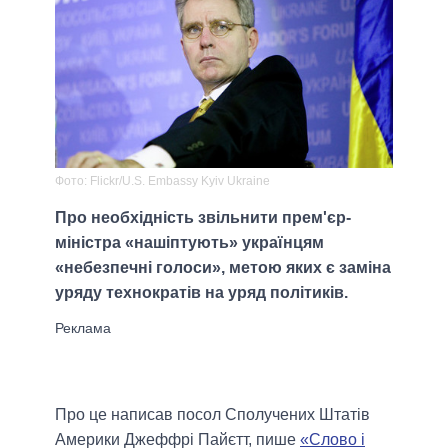
Фото: Flickr/U.S. Embassy Kyiv Ukraine
Про необхідність звільнити прем'єр-
міністра «нашіптують» українцям
«небезпечні голоси», метою яких є заміна
уряду технократів на уряд політиків.
Про це написав посол Сполучених Штатів
Америки Джеффрі Пайєтт, пише
«Слово і