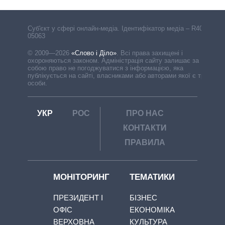
Cуб'єкт у сфері онлайн-медіа. Ідентифікатор медіа – R40-
05063
© 2009—2026
«Слово і Діло»
.
Всі права захищені і
охороняються законом. Адміністрація сайту залишає за
собою право не погоджуватися з інформацією, яка
публікується на сайті, власниками або авторами якої є треті
особи.
УКР
РОС
ПРО НАС
КОНТАКТИ
ПРАВИЛА
МОНІТОРИНГ
ТЕМАТИКИ
ПРЕЗИДЕНТ І
БІЗНЕС
ОФІС
ЕКОНОМІКА
ВЕРХОВНА
КУЛЬТУРА