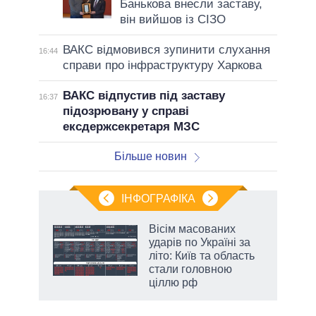
Банькова внесли заставу,
він вийшов із СІЗО
ВАКС відмовився зупинити слухання
16:44
справи про інфраструктуру Харкова
ВАКС відпустив під заставу
16:37
підозрювану у справі
ексдержсекретаря МЗС
Більше новин
ІНФОГРАФІКА
 як
Вісім масованих
и за
ударів по Україні за
літо: Київ та область
2027-
стали головною
ціллю рф