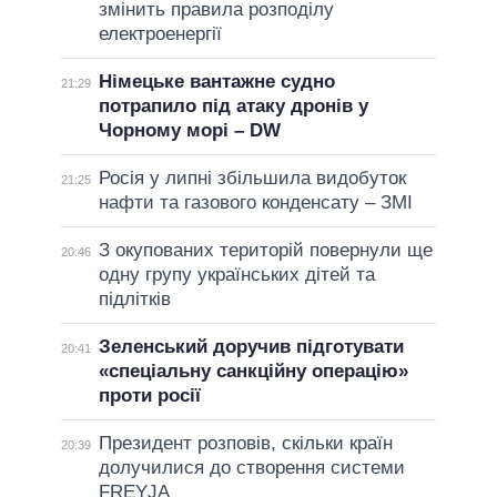
змінить правила розподілу
електроенергії
Німецьке вантажне судно
21:29
потрапило під атаку дронів у
Чорному морі – DW
Росія у липні збільшила видобуток
21:25
нафти та газового конденсату – ЗМІ
З окупованих територій повернули ще
20:46
одну групу українських дітей та
підлітків
Зеленський доручив підготувати
20:41
«спеціальну санкційну операцію»
проти росії
Президент розповів, скільки країн
20:39
долучилися до створення системи
FREYJA