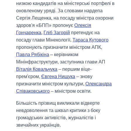
низкою кандидатів на міністерські портфелі в
оновленому уряді. За словами нардепа
Сергія Лещенка, на посаду міністра охорони
здоров'я «БПП» пропонує
Олексія
Гончаренка
,
Гліб Загорій
претендує на
посаду глави Мінекології,
Тараса Кутового
пропонують призначити міністром АПК,
Павла Рябікіна
– керівником
Мінінфраструктури, заступника глави АП
Віталія Ковальчука
– першим віце-
прем'єром,
Євгена Нищука
– знову
призначити міністром культури,
Олександра
Співаковського
– міністром освіти.
Більшість прізвищ викликали відверте
невдоволення та шквал критики з боку
громадських активістів, журналістів і
звичайних українців.