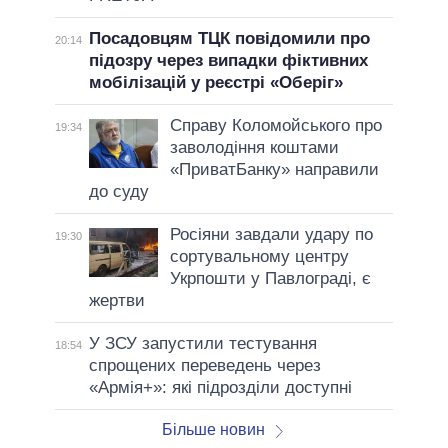
Посадовцям ТЦК повідомили про
20:14
підозру через випадки фіктивних
мобілізацій у реєстрі «Оберіг»
Справу Коломойського про
19:34
заволодіння коштами
«ПриватБанку» направили
до суду
Росіяни завдали удару по
19:30
сортувальному центру
Укрпошти у Павлограді, є
жертви
У ЗСУ запустили тестування
18:54
спрощених переведень через
«Армія+»: які підрозділи доступні
Більше новин