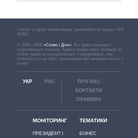
Cуб'єкт у сфері онлайн-медіа. Ідентифікатор медіа – R40-
05063
© 2009—2026
«Слово і Діло»
.
Всі права захищені і
охороняються законом. Адміністрація сайту залишає за
собою право не погоджуватися з інформацією, яка
публікується на сайті, власниками або авторами якої є треті
особи.
УКР
РОС
ПРО НАС
КОНТАКТИ
ПРАВИЛА
МОНІТОРИНГ
ТЕМАТИКИ
ПРЕЗИДЕНТ І
БІЗНЕС