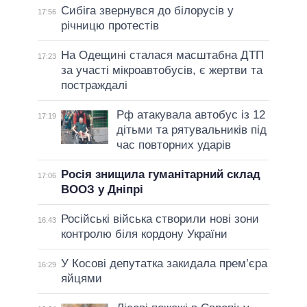
Сибіга звернувся до білорусів у
17:56
річницю протестів
На Одещині сталася масштабна ДТП
17:23
за участі мікроавтобусів, є жертви та
постраждалі
Рф атакувала автобус із 12
17:19
дітьми та рятувальників під
час повторних ударів
Росія знищила гуманітарний склад
17:06
ВООЗ у Дніпрі
Російські війська створили нові зони
16:43
контролю біля кордону України
У Косові депутатка закидала прем’єра
16:29
яйцями