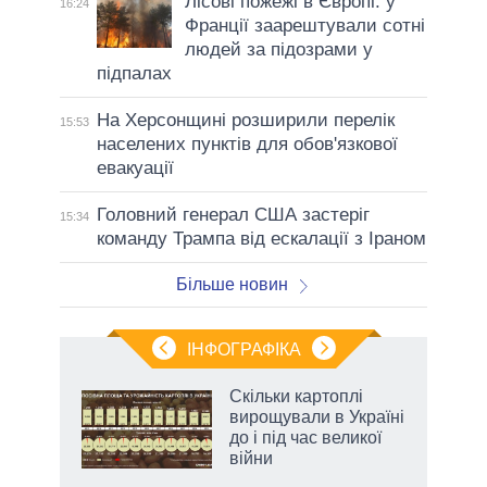
Лісові пожежі в Європі: у
16:24
Франції заарештували сотні
людей за підозрами у
підпалах
На Херсонщині розширили перелік
15:53
населених пунктів для обов'язкової
евакуації
Головний генерал США застеріг
15:34
команду Трампа від ескалації з Іраном
Більше новин
ІНФОГРАФІКА
жет
Скільки картоплі
вирощували в Україні
ків
до і під час великої
війни