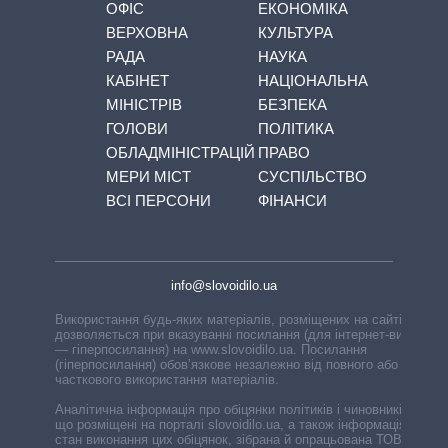
ОФІС
ЕКОНОМІКА
ВЕРХОВНА
КУЛЬТУРА
РАДА
НАУКА
КАБІНЕТ
НАЦІОНАЛЬНА
МІНІСТРІВ
БЕЗПЕКА
ГОЛОВИ
ПОЛІТИКА
ОБЛАДМІНІСТРАЦІЙ
ПРАВО
МЕРИ МІСТ
СУСПІЛЬСТВО
ВСІ ПЕРСОНИ
ФІНАНСИ
info@slovoidilo.ua
Використання будь-яких матеріалів, розміщених на сайті,
дозволяється при вказуванні посилання (для інтернет-видань
— гіперпосилання) на www.slovoidilo.ua. Посилання
(гіперпосилання) обов’язкове незалежно від повного або
часткового використання матеріалів.
Аналітична інформація про обіцянки політиків і чиновників,
що розміщені на порталі slovoidilo.ua, а також інформація про
стан виконання цих обіцянок, зібрана й опрацьована ТОВ «ІА