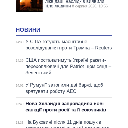
ліквідації наслідків виявили
тіло людини
8 серпня 2026, 10:56
НОВИНИ
У США готують масштабне
14:39
розслідування проти Трампа – Reuters
США постачатимуть Україні ракети-
14:39
перехоплювачі для Patriot щомісяця –
Зеленський
У Румунії затопили дві баржі, щоб
14:02
врятувати роботу АЕС
Нова Зеландія запровадила нові
13:49
санкції проти росії та її союзників
На Буковині після 11 днів пошуків
13:36