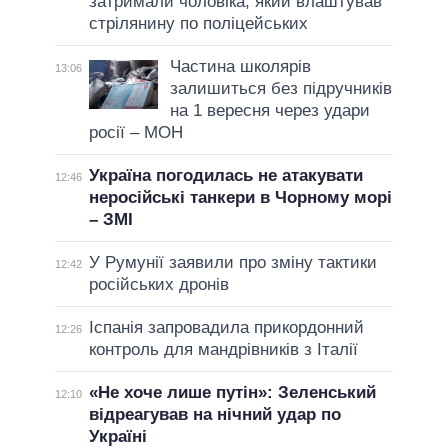
затримали чоловіка, який влаштував
стрілянину по поліцейських
Частина школярів
13:06
залишиться без підручників
на 1 вересня через удари
росії – МОН
Україна погодилась не атакувати
12:46
неросійські танкери в Чорному морі
– ЗМІ
У Румунії заявили про зміну тактики
12:42
російських дронів
Іспанія запровадила прикордонний
12:26
контроль для мандрівників з Італії
«Не хоче лише путін»: Зеленський
12:10
відреагував на нічний удар по
Україні