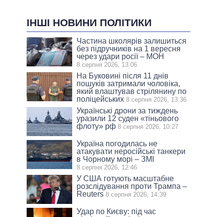
ІНШІ НОВИНИ ПОЛІТИКИ
Частина школярів залишиться
без підручників на 1 вересня
через удари росії – МОН
8 серпня 2026, 13:06
На Буковині після 11 днів
пошуків затримали чоловіка,
який влаштував стрілянину по
поліцейських
8 серпня 2026, 13:36
Українські дрони за тиждень
уразили 12 суден «тіньового
флоту» рф
8 серпня 2026, 10:27
Україна погодилась не
атакувати неросійські танкери
в Чорному морі – ЗМІ
8 серпня 2026, 12:46
У США готують масштабне
розслідування проти Трампа –
Reuters
8 серпня 2026, 14:39
Удар по Києву: під час