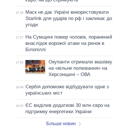
Маск не дає Україні використовувати
17:34
Starlink для ударів по рф і закликає до
угоди
На Сумщині помер чоловік, поранений
17:27
внаслідок ворожої атаки на ринок в
Білопіллі
Окупанти отримали вказівку
17:01
на «вільне полювання» на
Херсонщині – ОВА
Сербія допоможе відбудувати одне з
16:48
українських міст
ЄС виділив додаткові 30 млн євро на
16:42
підтримку енергетики України
Більше новин