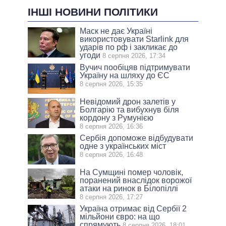
ІНШІ НОВИНИ ПОЛІТИКИ
Маск не дає Україні
використовувати Starlink для
ударів по рф і закликає до
угоди
8 серпня 2026, 17:34
Вучич пообіцяв підтримувати
Україну на шляху до ЄС
8 серпня 2026, 15:35
Невідомий дрон залетів у
Болгарію та вибухнув біля
кордону з Румунією
8 серпня 2026, 16:36
Сербія допоможе відбудувати
одне з українських міст
8 серпня 2026, 16:48
На Сумщині помер чоловік,
поранений внаслідок ворожої
атаки на ринок в Білопіллі
8 серпня 2026, 17:27
Україна отримає від Сербії 2
мільйони євро: на що
спрямують
8 серпня 2026, 18:01