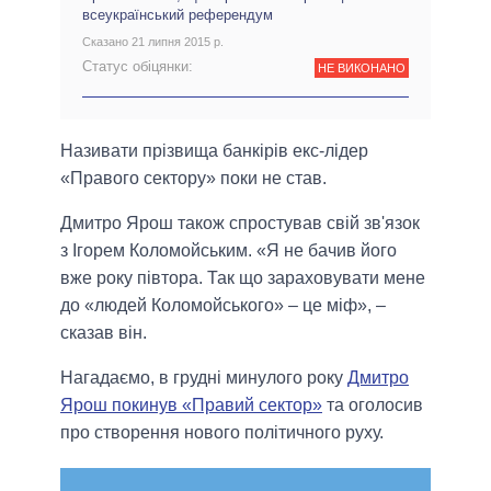
всеукраїнський референдум
Сказано 21 липня 2015 р.
Статус обіцянки:
НЕ ВИКОНАНО
Називати прізвища банкірів екс-лідер
«Правого сектору» поки не став.
Дмитро Ярош також спростував свій зв'язок
з Ігорем Коломойським. «Я не бачив його
вже року півтора. Так що зараховувати мене
до «людей Коломойського» – це міф», –
сказав він.
Нагадаємо, в грудні минулого року
Дмитро
Ярош покинув «Правий сектор»
та оголосив
про створення нового політичного руху.