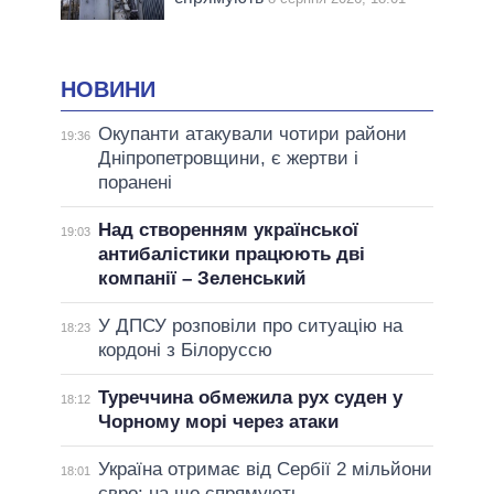
НОВИНИ
Окупанти атакували чотири райони
19:36
Дніпропетровщини, є жертви і
поранені
Над створенням української
19:03
антибалістики працюють дві
компанії – Зеленський
У ДПСУ розповіли про ситуацію на
18:23
кордоні з Білоруссю
Туреччина обмежила рух суден у
18:12
Чорному морі через атаки
Україна отримає від Сербії 2 мільйони
18:01
євро: на що спрямують