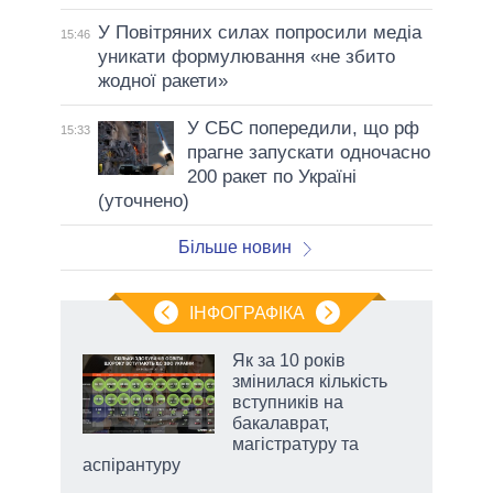
У Повітряних силах попросили медіа
15:46
уникати формулювання «не збито
жодної ракети»
У СБС попередили, що рф
15:33
прагне запускати одночасно
200 ракет по Україні
(уточнено)
Більше новин
ІНФОГРАФІКА
жет
Як за 10 років
змінилася кількість
ків
вступників на
бакалаврат,
магістратуру та
аспірантуру