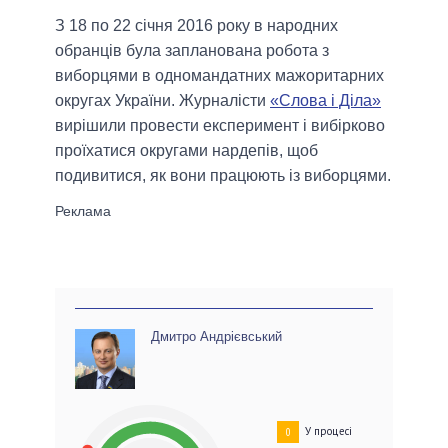
З 18 по 22 січня 2016 року в народних
обранців була запланована робота з
виборцями в одномандатних мажоритарних
округах України. Журналісти
«Слова і Діла»
вирішили провести експеримент і вибірково
проїхатися округами нардепів, щоб
подивитися, як вони працюють із виборцями.
Дмитро Андрієвський
У процесі
0