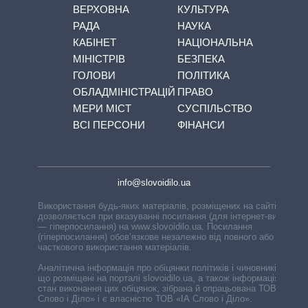
ВЕРХОВНА
КУЛЬТУРА
РАДА
НАУКА
КАБІНЕТ
НАЦІОНАЛЬНА
МІНІСТРІВ
БЕЗПЕКА
ГОЛОВИ
ПОЛІТИКА
ОБЛАДМІНІСТРАЦІЙ
ПРАВО
МЕРИ МІСТ
СУСПІЛЬСТВО
ВСІ ПЕРСОНИ
ФІНАНСИ
info@slovoidilo.ua
Використання будь-яких матеріалів, розміщених на сайті,
дозволяється при вказуванні посилання (для інтернет-видань
— гіперпосилання) на www.slovoidilo.ua. Посилання
(гіперпосилання) обов’язкове незалежно від повного або
часткового використання матеріалів.
Аналітична інформація про обіцянки політиків і чиновників,
що розміщені на порталі slovoidilo.ua, а також інформація про
стан виконання цих обіцянок, зібрана й опрацьована ТОВ «ІА
Слово і Діло» і є власністю ТОВ «ІА Слово і Діло».