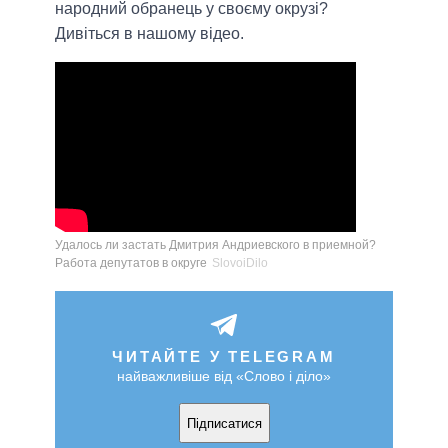
народний обранець у своєму окрузі?
Дивіться в нашому відео.
Удалось ли застать Дмитрия Андриевского в приемной?
Работа депутатов в округе
SlovoiDilo
ЧИТАЙТЕ У TELEGRAM
найважливіше від «Слово і діло»
Підписатися