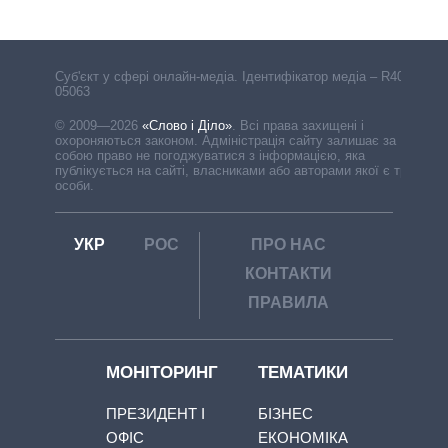
Cуб'єкт у сфері онлайн-медіа. Ідентифікатор медіа – R40-
05063
© 2009—2026
«Слово і Діло»
.
Всі права захищені і
охороняються законом. Адміністрація сайту залишає за
собою право не погоджуватися з інформацією, яка
публікується на сайті, власниками або авторами якої є треті
особи.
УКР
РОС
ПРО НАС
КОНТАКТИ
ПРАВИЛА
МОНІТОРИНГ
ТЕМАТИКИ
ПРЕЗИДЕНТ І
БІЗНЕС
ОФІС
ЕКОНОМІКА