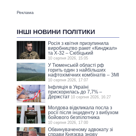
ІНШІ НОВИНИ ПОЛІТИКИ
Росія з квітня призупинила
виробництво ракет «Кинджал»
та Х-32 – Скібіцький
10 серпня 2026, 15:05
У Тюменській області рф
горить один з найбільших
нафтохімічних комбінатів – ЗМІ
10 серпня 2026, 17:07
Інфляція в Україні
прискорилась до 7,7% –
Держстат
10 серпня 2026, 16:27
Молдова відкликала посла з
росії після інциденту з вибухом
бойового безпілотника
10 серпня 2026, 17:00
Обвинуваченому адвокату зі
справи Князєва знову