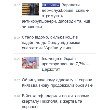
Зарплати
ІНФОГРАФІКА
16:28
держслужбовців: скільки
отримують
антикорупціонери, діловоди та інші
чиновники
Стало відомо, скільки коштів
16:27
надійшло до Фонду підтримки
енергетики України у липні
Інфляція в Україні
16:27
прискорилась до 7,7% –
Держстат
Обвинуваченому адвокату зі справи
16:20
Князєва знову продовжили обов'язки
Війська рф вдарили по житловому
16:07
кварталу Нікополя, є жертва та
поранені