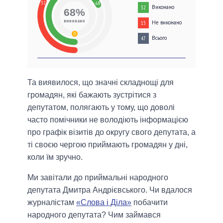
32
68
Виконано
32
68%
виконано
Не виконано
15
0
Всього
47
Та виявилося, що значні складнощі для
громадян, які бажають зустрітися з
депутатом, полягають у тому, що доволі
часто помічники не володіють інформацією
про графік візитів до округу свого депутата, а
ті своєю чергою приймають громадян у дні,
коли їм зручно.
Ми завітали до приймальні народного
депутата Дмитра Андрієвського. Чи вдалося
журналістам
«Слова і Діла»
побачити
народного депутата? Чим займався