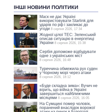
ІНШІ НОВИНИ ПОЛІТИКИ
Маск не дає Україні
використовувати Starlink для
ударів по рф і закликає до
угоди
8 серпня 2026, 17:34
Жодної цілої ТЕС: Зеленський
описав ситуацію в енергетиці
України
8 серпня 2026, 15:38
Сербія допоможе відбудувати
одне з українських міст
8 серпня 2026, 16:48
Туреччина обмежила рух суден
у Чорному морі через атаки
8 серпня 2026, 18:12
«Буде складна зима»: Вучич не
вірить, що війна в Україні
завершиться найближчими
місяцями
8 серпня 2026, 16:05
На Сумщині помер чоловік,
поранений внаслідок ворожої
атаки на ринок в Білопіллі