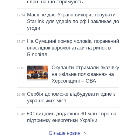
євро: на що спрямують
Маск не дає Україні використовувати
17:34
Starlink для ударів по рф і закликає до
угоди
На Сумщині помер чоловік, поранений
17:27
внаслідок ворожої атаки на ринок в
Білопіллі
Окупанти отримали вказівку
17:01
на «вільне полювання» на
Херсонщині – ОВА
Сербія допоможе відбудувати одне з
16:48
українських міст
ЄС виділив додаткові 30 млн євро на
16:42
підтримку енергетики України
Більше новин