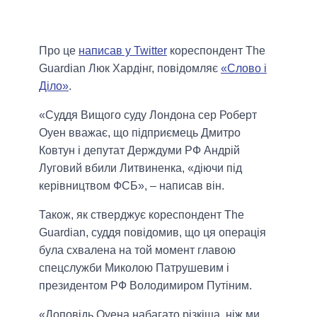
Про це
написав у Twitter
кореспондент The
Guardian Люк Хардінг, повідомляє
«Слово і
Діло»
.
«Суддя Вищого суду Лондона сер Роберт
Оуен вважає, що підприємець Дмитро
Ковтун і депутат Держдуми РФ Андрій
Луговий вбили Литвиненка, «діючи під
керівництвом ФСБ», – написав він.
Також, як стверджує кореспондент The
Guardian, суддя повідомив, що ця операція
була схвалена на той момент главою
спецслужби Миколою Патрушевим і
президентом РФ Володимиром Путіним.
«Доповідь Оуена набагато різкіша, ніж ми