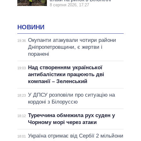
8 серпня 2026, 17:27
НОВИНИ
Окупанти атакували чотири райони
19:36
Дніпропетровщини, є жертви і
поранені
Над створенням української
19:03
антибалістики працюють дві
компанії – Зеленський
У ДПСУ розповіли про ситуацію на
18:23
кордоні з Білоруссю
Туреччина обмежила рух суден у
18:12
Чорному морі через атаки
Україна отримає від Сербії 2 мільйони
18:01