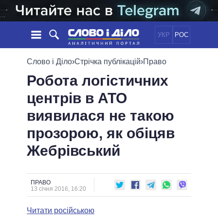
УКР
РОС
НОВИНИ
Слово і Діло
›
Стрічка публікацій
›
Право
Робота логістичних
ОБIЦЯНКИ
СТРІЧКА
ПОЛІТИКА
центрів в АТО
ПОДІЇ
ЕКОНОМІКА
ПОЛIТИКИ
виявилася не такою
СТАТТІ
СУСПІЛЬСТВО
ІНФОГРАФІКА
ДУМКИ
СВІТ
УСІ ПОЛІТИКИ
прозорою, як обіцяв
ОГЛЯДИ
ПРЕЗИДЕНТ І ОФІС
Жебрівський
ВІДЕО
ДАЙДЖЕСТИ
ВЕРХОВНА РАДА
ПІДТРИМАТИ
КАБІНЕТ МІНІСТРІВ
ГОЛОВИ ОБЛАДМІНІСТРАЦІЙ
ПРАВО
ПОРІВНЯННЯ ПОЛІТИКІВ
13 січня 2016, 16:20
МЕРИ МІСТ
Читати російською
ВСІ ПЕРСОНИ