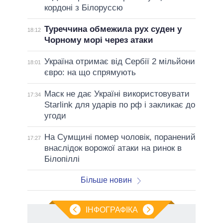
кордоні з Білоруссю
Туреччина обмежила рух суден у
18:12
Чорному морі через атаки
Україна отримає від Сербії 2 мільйони
18:01
євро: на що спрямують
Маск не дає Україні використовувати
17:34
Starlink для ударів по рф і закликає до
угоди
На Сумщині помер чоловік, поранений
17:27
внаслідок ворожої атаки на ринок в
Білопіллі
Більше новин
ІНФОГРАФІКА