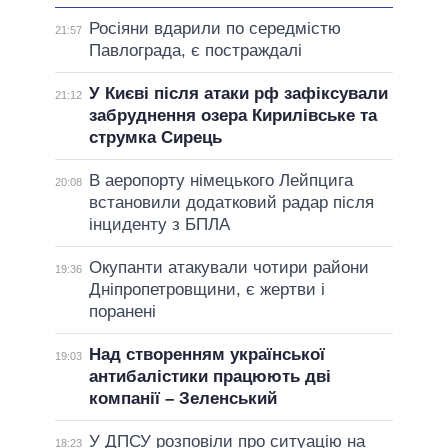
Росіяни вдарили по середмістю
21:57
Павлограда, є постраждалі
У Києві після атаки рф зафіксували
21:12
забруднення озера Кирилівське та
струмка Сирець
В аеропорту німецького Лейпцига
20:08
встановили додатковий радар після
інциденту з БПЛА
Окупанти атакували чотири райони
19:36
Дніпропетровщини, є жертви і
поранені
Над створенням української
19:03
антибалістики працюють дві
компанії – Зеленський
У ДПСУ розповіли про ситуацію на
18:23