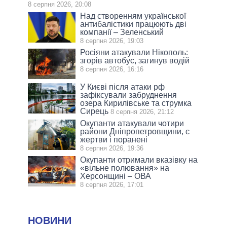
8 серпня 2026, 20:08
Над створенням української
антибалістики працюють дві
компанії – Зеленський
8 серпня 2026, 19:03
Росіяни атакували Нікополь:
згорів автобус, загинув водій
8 серпня 2026, 16:16
У Києві після атаки рф
зафіксували забруднення
озера Кирилівське та струмка
Сирець
8 серпня 2026, 21:12
Окупанти атакували чотири
райони Дніпропетровщини, є
жертви і поранені
8 серпня 2026, 19:36
Окупанти отримали вказівку на
«вільне полювання» на
Херсонщині – ОВА
8 серпня 2026, 17:01
НОВИНИ