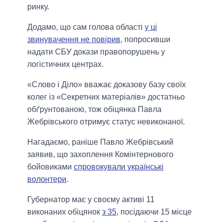
ринку.
Додамо, що сам голова області
у ці
звинувачення не повірив
, попросивши
надати СБУ докази правопорушень у
логістичних центрах.
«Слово і Діло» вважає доказову базу своїх
колег із «Секретних матеріалів» достатньо
обґрунтованою, тож обіцянка Павла
Жебрівського отримує статус невиконаної.
Нагадаємо, раніше Павло Жебрівський
заявив, що захоплення Комінтернового
бойовиками
спровокували українські
волонтери
.
Губернатор має у своєму активі 11
виконаних обіцянок
з 35
, посідаючи 15 місце