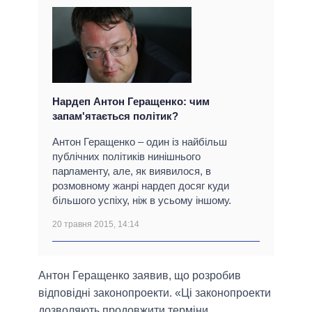
Нардеп Антон Геращенко: чим
запам'ятається політик?
Антон Геращенко – один із найбільш
публічних політиків нинішнього
парламенту, але, як виявилося, в
розмовному жанрі нардеп досяг куди
більшого успіху, ніж в усьому іншому.
20 травня 2015, 14:14
Антон Геращенко заявив, що розробив
відповідні законопроекти. «Ці законопроекти
дозволяють продовжити терміни