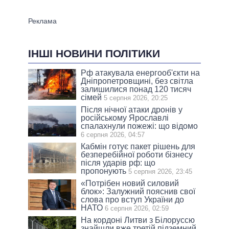
ІНШІ НОВИНИ ПОЛІТИКИ
Рф атакувала енергооб'єкти на
Дніпропетровщині, без світла
залишилися понад 120 тисяч
сімей
5 серпня 2026, 20:25
Після нічної атаки дронів у
російському Ярославлі
спалахнули пожежі: що відомо
6 серпня 2026, 04:57
Кабмін готує пакет рішень для
безперебійної роботи бізнесу
після ударів рф: що
пропонують
5 серпня 2026, 23:45
«Потрібен новий силовий
блок»: Залужний пояснив свої
слова про вступ України до
НАТО
6 серпня 2026, 02:59
На кордоні Литви з Білоруссю
знайшли вже третій підземний