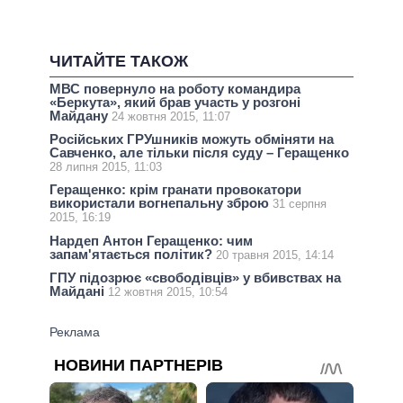
ЧИТАЙТЕ ТАКОЖ
МВС повернуло на роботу командира
«Беркута», який брав участь у розгоні
Майдану
24 жовтня 2015, 11:07
Російських ГРУшників можуть обміняти на
Савченко, але тільки після суду – Геращенко
28 липня 2015, 11:03
Геращенко: крім гранати провокатори
використали вогнепальну зброю
31 серпня
2015, 16:19
Нардеп Антон Геращенко: чим
запам'ятається політик?
20 травня 2015, 14:14
ГПУ підозрює «свободівців» у вбивствах на
Майдані
12 жовтня 2015, 10:54