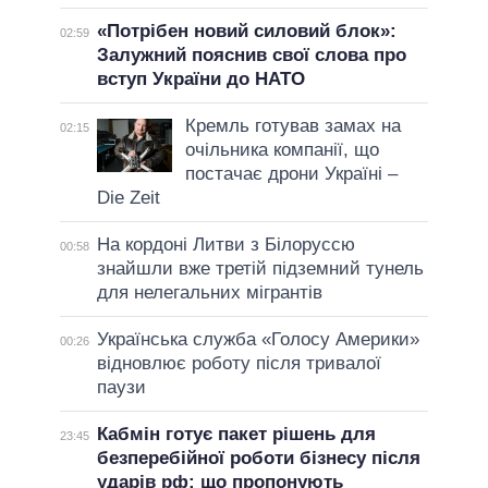
«Потрібен новий силовий блок»:
02:59
Залужний пояснив свої слова про
вступ України до НАТО
Кремль готував замах на
02:15
очільника компанії, що
постачає дрони Україні –
Die Zeit
На кордоні Литви з Білоруссю
00:58
знайшли вже третій підземний тунель
для нелегальних мігрантів
Українська служба «Голосу Америки»
00:26
відновлює роботу після тривалої
паузи
Кабмін готує пакет рішень для
23:45
безперебійної роботи бізнесу після
ударів рф: що пропонують