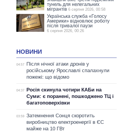
тунель для нелегальних
мігрантів
6 серпня 2026, 00:58
Українська служба «Голосу
Америки» відновлює роботу
після тривалої паузи
6 серпня 2026, 00:26
НОВИНИ
Після нічної атаки дронів у
04:57
російському Ярославлі спалахнули
пожежі: що відомо
Росія скинула чотири КАБи на
04:37
Суми: є поранені, пошкоджено ТЦ і
багатоповерхівки
Затемнення Сонця скоротить
03:59
виробництво електроенергії в ЄС
майже на 10 ГВт