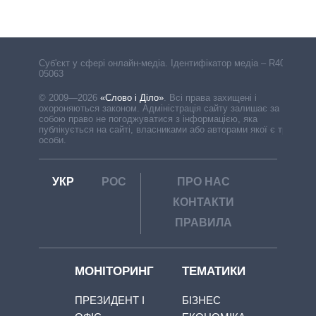
Cуб'єкт у сфері онлайн-медіа. Ідентифікатор медіа – R40-
05063
© 2009—2026
«Слово і Діло»
.
Всі права захищені і
охороняються законом. Адміністрація сайту залишає за
собою право не погоджуватися з інформацією, яка
публікується на сайті, власниками або авторами якої є треті
особи.
УКР
РОС
ПРО НАС
КОНТАКТИ
ПРАВИЛА
МОНІТОРИНГ
ТЕМАТИКИ
ПРЕЗИДЕНТ І
БІЗНЕС