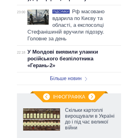
Рф масовано
ПІДСУМКИ
23:00
вдарила по Києву та
області, а експосолці
Стефанішиній вручили підозру.
Головне за день
У Молдові виявили уламки
22:18
російського безпілотника
«Герань-2»
Більше новин
ІНФОГРАФІКА
Скільки картоплі
 за
вирощували в Україні
асть
до і під час великої
війни