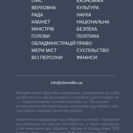
ОФІС
ЕКОНОМІКА
ВЕРХОВНА
КУЛЬТУРА
РАДА
НАУКА
КАБІНЕТ
НАЦІОНАЛЬНА
МІНІСТРІВ
БЕЗПЕКА
ГОЛОВИ
ПОЛІТИКА
ОБЛАДМІНІСТРАЦІЙ
ПРАВО
МЕРИ МІСТ
СУСПІЛЬСТВО
ВСІ ПЕРСОНИ
ФІНАНСИ
info@slovoidilo.ua
Використання будь-яких матеріалів, розміщених на сайті,
дозволяється при вказуванні посилання (для інтернет-видань
— гіперпосилання) на www.slovoidilo.ua. Посилання
(гіперпосилання) обов’язкове незалежно від повного або
часткового використання матеріалів.
Аналітична інформація про обіцянки політиків і чиновників,
що розміщені на порталі slovoidilo.ua, а також інформація про
стан виконання цих обіцянок, зібрана й опрацьована ТОВ «ІА
Слово і Діло» і є власністю ТОВ «ІА Слово і Діло».