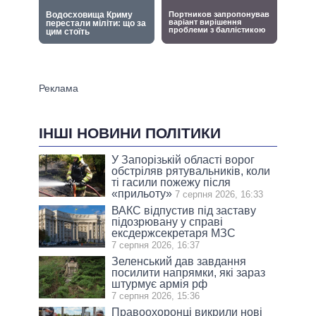
ІНШІ НОВИНИ ПОЛІТИКИ
У Запорізькій області ворог
обстріляв рятувальників, коли
ті гасили пожежу після
«прильоту»
7 серпня 2026, 16:33
ВАКС відпустив під заставу
підозрювану у справі
ексдержсекретаря МЗС
7 серпня 2026, 16:37
Зеленський дав завдання
посилити напрямки, які зараз
штурмує армія рф
7 серпня 2026, 15:36
Правоохоронці викрили нові