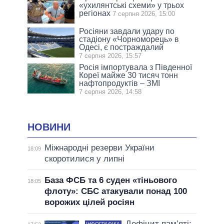
«ухилянтські схеми» у трьох
регіонах
7 серпня 2026, 15:00
Росіяни завдали удару по
стадіону «Чорноморець» в
Одесі, є постраждалий
7 серпня 2026, 15:57
Росія імпортувала з Південної
Кореї майже 30 тисяч тонн
нафтопродуктів – ЗМІ
7 серпня 2026, 14:58
НОВИНИ
Міжнародні резерви України
18:09
скоротилися у липні
База ФСБ та 6 суден «тіньового
18:05
флоту»: СБС атакували понад 100
ворожих цілей росіян
Дефіцит пам’яті:
ІНФОГРАФІКА