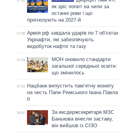
17:52
як зріс попит на чипи за
останні роки і що
прогнозують на 2027-й
Армія рф завдала ударів по 7 об'єктах
17:38
Укрнафти, які забезпечують
видобуток нафти та газу
МОН оновило стандарти
17:29
загальної середньої освіти:
що змінилось
Нацбанк випустить пам’ятну монету
17:10
на честь Папи Римського Івана Павла
II
За ексдержсекретаря МЗС
16:51
Банькова внесли заставу,
він вийшов із СІЗО