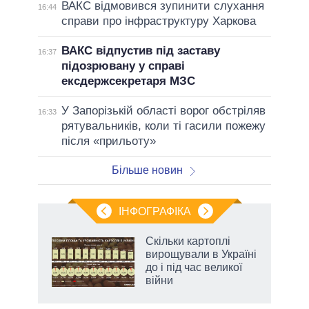
ВАКС відмовився зупинити слухання
16:44
справи про інфраструктуру Харкова
ВАКС відпустив під заставу
16:37
підозрювану у справі
ексдержсекретаря МЗС
У Запорізькій області ворог обстріляв
16:33
рятувальників, коли ті гасили пожежу
після «прильоту»
Більше новин
ІНФОГРАФІКА
Скільки картоплі
 за
вирощували в Україні
асть
до і під час великої
війни