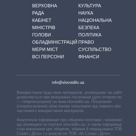
ВЕРХОВНА
КУЛЬТУРА
РАДА
НАУКА
КАБІНЕТ
НАЦІОНАЛЬНА
МІНІСТРІВ
БЕЗПЕКА
ГОЛОВИ
ПОЛІТИКА
ОБЛАДМІНІСТРАЦІЙ
ПРАВО
МЕРИ МІСТ
СУСПІЛЬСТВО
ВСІ ПЕРСОНИ
ФІНАНСИ
info@slovoidilo.ua
Використання будь-яких матеріалів, розміщених на сайті,
дозволяється при вказуванні посилання (для інтернет-видань
— гіперпосилання) на www.slovoidilo.ua. Посилання
(гіперпосилання) обов’язкове незалежно від повного або
часткового використання матеріалів.
Аналітична інформація про обіцянки політиків і чиновників,
що розміщені на порталі slovoidilo.ua, а також інформація про
стан виконання цих обіцянок, зібрана й опрацьована ТОВ «ІА
Слово і Діло» і є власністю ТОВ «ІА Слово і Діло».