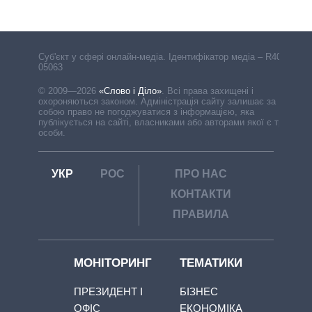
Cуб'єкт у сфері онлайн-медіа. Ідентифікатор медіа – R40-
05063
© 2009—2026
«Слово і Діло»
.
Всі права захищені і
охороняються законом. Адміністрація сайту залишає за
собою право не погоджуватися з інформацією, яка
публікується на сайті, власниками або авторами якої є треті
особи.
УКР
РОС
ПРО НАС
КОНТАКТИ
ПРАВИЛА
МОНІТОРИНГ
ТЕМАТИКИ
ПРЕЗИДЕНТ І
БІЗНЕС
ОФІС
ЕКОНОМІКА