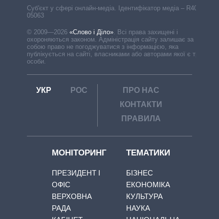
Cуб'єкт у сфері онлайн-медіа. Ідентифікатор медіа – R40-
05063
© 2009—2026
«Слово і Діло»
.
Всі права захищені і
охороняються законом. Адміністрація сайту залишає за
собою право не погоджуватися з інформацією, яка
публікується на сайті, власниками або авторами якої є треті
особи.
УКР
РОС
ПРО НАС
КОНТАКТИ
ПРАВИЛА
МОНІТОРИНГ
ТЕМАТИКИ
ПРЕЗИДЕНТ І
БІЗНЕС
ОФІС
ЕКОНОМІКА
ВЕРХОВНА
КУЛЬТУРА
РАДА
НАУКА