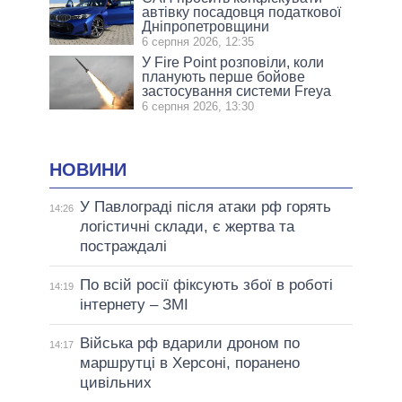
автівку посадовця податкової
Дніпропетровщини
6 серпня 2026, 12:35
У Fire Point розповіли, коли
планують перше бойове
застосування системи Freya
6 серпня 2026, 13:30
НОВИНИ
У Павлограді після атаки рф горять
14:26
логістичні склади, є жертва та
постраждалі
По всій росії фіксують збої в роботі
14:19
інтернету – ЗМІ
Війська рф вдарили дроном по
14:17
маршрутці в Херсоні, поранено
цивільних