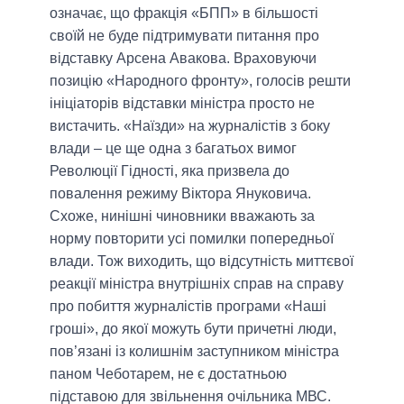
означає, що фракція «БПП» в більшості
своїй не буде підтримувати питання про
відставку Арсена Авакова. Враховуючи
позицію «Народного фронту», голосів решти
ініціаторів відставки міністра просто не
вистачить. «Наїзди» на журналістів з боку
влади – це ще одна з багатьох вимог
Революції Гідності, яка призвела до
повалення режиму Віктора Януковича.
Схоже, нинішні чиновники вважають за
норму повторити усі помилки попередньої
влади. Тож виходить, що відсутність миттєвої
реакції міністра внутрішніх справ на справу
про побиття журналістів програми «Наші
гроші», до якої можуть бути причетні люди,
пов’язані із колишнім заступником міністра
паном Чеботарем, не є достатньою
підставою для звільнення очільника МВС.