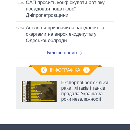
САП просить конфіскувати автівку
12:35
посадовця податкової
Дніпропетровщини
Апеляція призначила засідання за
12:24
скаргами на вирок ексдепутату
Одеської облради
Більше новин
ІНФОГРАФІКА
Експорт зброї: скільки
 за
ракет, літаків і танків
асть
продала Україна за
роки незалежності