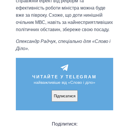
справжній ефект від реформ та
ефективність роботи міністра можна буде
вже за півроку. Схоже, що доти нинішній
очільник МВС, навіть за найнесприятливіших
політичних обставин, збереже свою посаду.
Олександр Радчук, спеціально для «Слово і
Діло».
ЧИТАЙТЕ У TELEGRAM
найважливіше від «Слово і діло»
Підписатися
Поділитися: