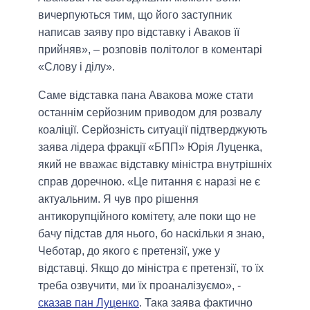
вичерпуються тим, що його заступник
написав заяву про відставку і Аваков її
прийняв», – розповів політолог в коментарі
«Слову і ділу».
Саме відставка пана Авакова може стати
останнім серйозним приводом для розвалу
коаліції. Серйозність ситуації підтверджують
заява лідера фракції «БПП» Юрія Луценка,
який не вважає відставку міністра внутрішніх
справ доречною. «Це питання є наразі не є
актуальним. Я чув про рішення
антикорупційного комітету, але поки що не
бачу підстав для нього, бо наскільки я знаю,
Чеботар, до якого є претензії, уже у
відставці. Якщо до міністра є претензії, то їх
треба озвучити, ми їх проаналізуємо», -
сказав пан Луценко
. Така заява фактично