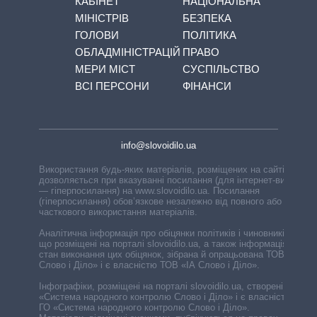
КАБІНЕТ
НАЦІОНАЛЬНА
МІНІСТРІВ
БЕЗПЕКА
ГОЛОВИ
ПОЛІТИКА
ОБЛАДМІНІСТРАЦІЙ
ПРАВО
МЕРИ МІСТ
СУСПІЛЬСТВО
ВСІ ПЕРСОНИ
ФІНАНСИ
info@slovoidilo.ua
Використання будь-яких матеріалів, розміщених на сайті,
дозволяється при вказуванні посилання (для інтернет-видань
— гіперпосилання) на www.slovoidilo.ua. Посилання
(гіперпосилання) обов’язкове незалежно від повного або
часткового використання матеріалів.
Аналітична інформація про обіцянки політиків і чиновників,
що розміщені на порталі slovoidilo.ua, а також інформація про
стан виконання цих обіцянок, зібрана й опрацьована ТОВ «ІА
Слово і Діло» і є власністю ТОВ «ІА Слово і Діло».
Інфографіки, розміщені на порталі slovoidilo.ua, створені ГО
«Система народного контролю Слово і Діло» і є власністю
ГО «Система народного контролю Слово і Діло».