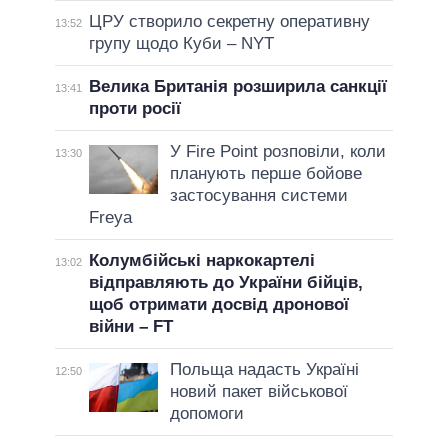
ЦРУ створило секретну оперативну
13:52
групу щодо Куби – NYT
Велика Британія розширила санкції
13:41
проти росії
У Fire Point розповіли, коли
13:30
планують перше бойове
застосування системи
Freya
Колумбійські наркокартелі
13:02
відправляють до України бійців,
щоб отримати досвід дронової
війни – FT
Польща надасть Україні
12:50
новий пакет військової
допомоги