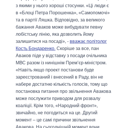
з якими у нього хороші стосунки. «Ці люди є
в «Блоці Петра Порошенка», «Самопомочі»
та в партії Ляшка. Відповідно, за великого
бажання Аваков може вибудувати певну
лобістську лінію, яка дозволить йому
залишитися на посаді», -
вважає політолог
Кость Бондаренко.
Скоріше за все, пан
Аваков піде у відставку з посади очільника
МВС разом із нинішнім Прем’єр-міністром.
«Навіть якщо проект постанови буде
зареєстрований і внесений в Раду, він не
набере достатню кількість голосів, тому що
постановка питання про звільнення Авакова
може послужити приводом для розвалу
коаліції. Крім того, «Народний фронт»,
звичайно, не погодиться на це. Другий
момент – це самі причини звільнення
Авакова. На сьогоднішній момент вони