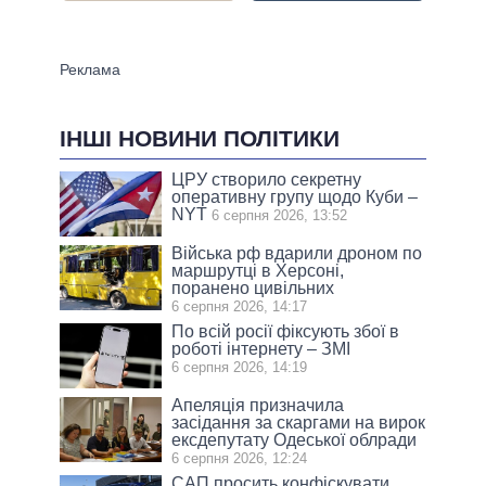
ІНШІ НОВИНИ ПОЛІТИКИ
ЦРУ створило секретну
оперативну групу щодо Куби –
NYT
6 серпня 2026, 13:52
Війська рф вдарили дроном по
маршрутці в Херсоні,
поранено цивільних
6 серпня 2026, 14:17
По всій росії фіксують збої в
роботі інтернету – ЗМІ
6 серпня 2026, 14:19
Апеляція призначила
засідання за скаргами на вирок
ексдепутату Одеської облради
6 серпня 2026, 12:24
САП просить конфіскувати