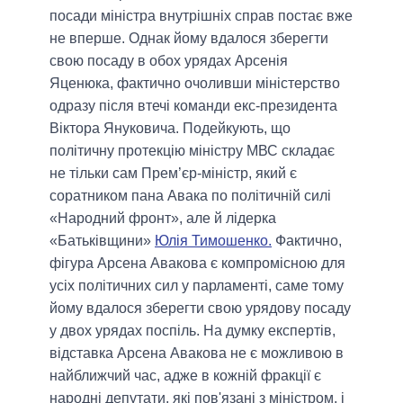
посади міністра внутрішніх справ постає вже
не вперше. Однак йому вдалося зберегти
свою посаду в обох урядах Арсенія
Яценюка, фактично очоливши міністерство
одразу після втечі команди екс-президента
Віктора Януковича. Подейкують, що
політичну протекцію міністру МВС складає
не тільки сам Прем’єр-міністр, який є
соратником пана Авака по політичній силі
«Народний фронт», але й лідерка
«Батьківщини»
Юлія Тимошенко.
Фактично,
фігура Арсена Авакова є компромісною для
усіх політичних сил у парламенті, саме тому
йому вдалося зберегти свою урядову посаду
у двох урядах поспіль. На думку експертів,
відставка Арсена Авакова не є можливою в
найближчий час, адже в кожній фракції є
народні депутати, які пов'язані з міністром, і