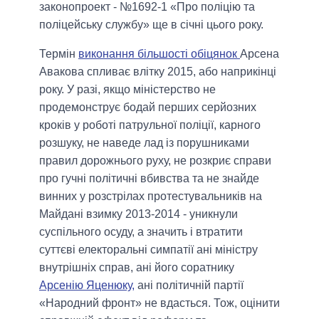
законопроект - №1692-1 «Про поліцію та
поліцейську службу» ще в січні цього року.
Термін
виконання більшості обіцянок
Арсена
Авакова спливає влітку 2015, або наприкінці
року. У разі, якщо міністерство не
продемонструє бодай перших серйозних
кроків у роботі патрульної поліції, карного
розшуку, не наведе лад із порушниками
правил дорожнього руху, не розкриє справи
про гучні політичні вбивства та не знайде
винних у розстрілах протестувальників на
Майдані взимку 2013-2014 - уникнули
суспільного осуду, а значить і втратити
суттєві електоральні симпатії ані міністру
внутрішніх справ, ані його соратнику
Арсенію Яценюку,
ані політичній партії
«Народний фронт» не вдасться. Тож, оцінити