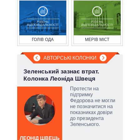
РІВЕНЬ
РІВЕНЬ
ВІДПОВІДАЛЬНОСТІ
ВІДПОВІДАЛЬНОСТІ
ГОЛІВ ОДА
МЕРІВ МІСТ
АВТОРСЬКІ КОЛОНКИ
.
Зеленський зазнає втрат.
Пол
Колонка Леоніда Швеця
чи 
вла
Протести на
підтримку
Федорова не могли
и, а
не позначитися на
и
показниках довіри
 рф.
до президента
ла
Зеленського.
римку
лі
ЛЕОНІД ШВЕЦЬ