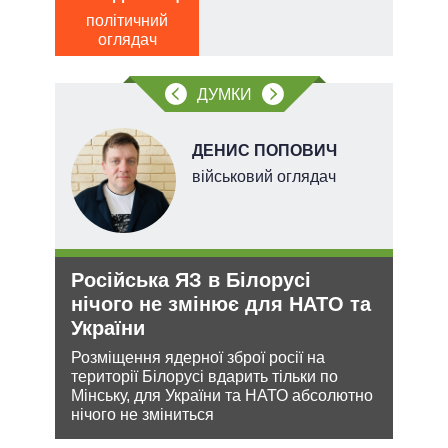
Д
політичний
ПО
оглядач
ві
о
ДУМКИ
ДЕНИС ПОПОВИЧ
ого
військовий оглядач
ій
Російська ЯЗ в Білорусі
Ане
утін
нічого не змінює для НАТО та
зав
рт
України
НА
шенню
Розміщення ядерної зброї росії на
Може
території Білорусі вдарить тільки по
анек
ну
Мінську, для України та НАТО абсолютно
стат
нічого не зміниться
спро