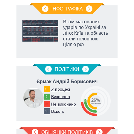
ІНФОГРАФІКА
Вісім масованих
ть
ударів по Україні за
літо: Київ та область
стали головною
ціллю рф
ПОЛIТИКИ
Єрмак Андрій Борисович
У процесі
18
51
Виконано
9
26%
26
Не виконано
8
23
виконано
Всього
35
ОБІЦЯНКИ ПОЛІТИКІВ