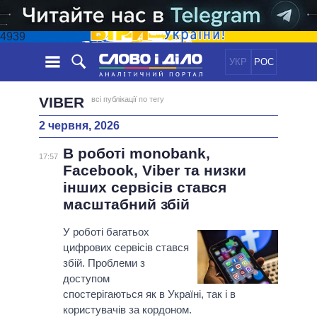
4939
УКР
РОС
НОВИНИ
VIBER
всі публікації по тегу
2 червня, 2026
ОБIЦЯНКИ
СТРІЧКА
ПОЛІТИКА
В роботі monobank,
ПОДІЇ
ЕКОНОМІКА
17:57
ПОЛIТИКИ
Facebook, Viber та низки
СТАТТІ
СУСПІЛЬСТВО
інших сервісів стався
ІНФОГРАФІКА
ДУМКИ
СВІТ
УСІ ПОЛІТИКИ
масштабний збій
ОГЛЯДИ
ПРЕЗИДЕНТ І ОФІС
ВІДЕО
У роботі багатьох
ДАЙДЖЕСТИ
ВЕРХОВНА РАДА
цифрових сервісів стався
ПІДТРИМАТИ
КАБІНЕТ МІНІСТРІВ
збій. Проблеми з
ГОЛОВИ ОБЛАДМІНІСТРАЦІЙ
доступом
ПОРІВНЯННЯ ПОЛІТИКІВ
спостерігаються як в Україні, так і в
МЕРИ МІСТ
користувачів за кордоном.