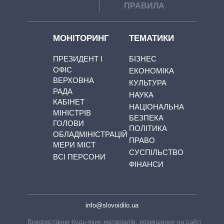
ПРАВИЛА
МОНІТОРИНГ
ТЕМАТИКИ
ПРЕЗИДЕНТ І
БІЗНЕС
ОФІС
ЕКОНОМІКА
ВЕРХОВНА
КУЛЬТУРА
РАДА
НАУКА
КАБІНЕТ
НАЦІОНАЛЬНА
МІНІСТРІВ
БЕЗПЕКА
ГОЛОВИ
ПОЛІТИКА
ОБЛАДМІНІСТРАЦІЙ
ПРАВО
МЕРИ МІСТ
СУСПІЛЬСТВО
ВСІ ПЕРСОНИ
ФІНАНСИ
info@slovoidilo.ua
Використання будь-яких матеріалів, розміщених на сайті,