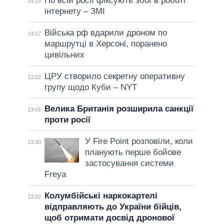
По всій росії фіксують збої в роботі
14:19
інтернету – ЗМІ
Війська рф вдарили дроном по
14:17
маршрутці в Херсоні, поранено
цивільних
ЦРУ створило секретну оперативну
13:52
групу щодо Куби – NYT
Велика Британія розширила санкції
13:41
проти росії
У Fire Point розповіли, коли
13:30
планують перше бойове
застосування системи
Freya
Колумбійські наркокартелі
13:02
відправляють до України бійців,
щоб отримати досвід дронової