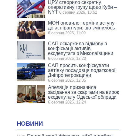
ЦРУ створило секретну
оперативну групу щодо Куби –
NYT
6 серпня 2026, 13:52
МОН оновило терміни вступу
до аспірантури: що змінилось
6 серпня 2026, 11:09
САП оскаржила відмову в
конфіскації активів
ексдепутата з Миколаївщини
6 серпня 2026, 12:20
САП просить конфіскувати
автівку посадовця податкової
Дніпропетровщини
6 серпня 2026, 12:35
Апеляція призначила
засідання за скаргами на вирок
ексдепутату Одеської облради
6 серпня 2026, 12:24
НОВИНИ