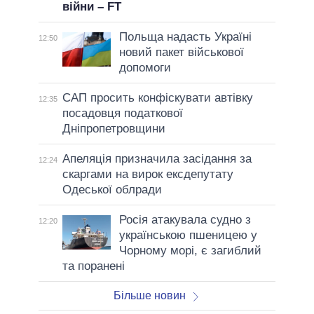
війни – FT
Польща надасть Україні
12:50
новий пакет військової
допомоги
САП просить конфіскувати автівку
12:35
посадовця податкової
Дніпропетровщини
Апеляція призначила засідання за
12:24
скаргами на вирок ексдепутату
Одеської облради
Росія атакувала судно з
12:20
українською пшеницею у
Чорному морі, є загиблий
та поранені
Більше новин