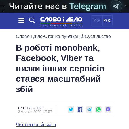
УКР
РОС
НОВИНИ
Слово і Діло
›
Стрічка публікацій
›
Суспільство
В роботі monobank,
ОБIЦЯНКИ
СТРІЧКА
ПОЛІТИКА
Facebook, Viber та
ПОДІЇ
ЕКОНОМІКА
ПОЛIТИКИ
низки інших сервісів
СТАТТІ
СУСПІЛЬСТВО
ІНФОГРАФІКА
ДУМКИ
СВІТ
УСІ ПОЛІТИКИ
стався масштабний
ОГЛЯДИ
ПРЕЗИДЕНТ І ОФІС
збій
ВІДЕО
ДАЙДЖЕСТИ
ВЕРХОВНА РАДА
ПІДТРИМАТИ
КАБІНЕТ МІНІСТРІВ
ГОЛОВИ ОБЛАДМІНІСТРАЦІЙ
СУСПІЛЬСТВО
ПОРІВНЯННЯ ПОЛІТИКІВ
2 червня 2026, 17:57
МЕРИ МІСТ
Читати російською
ВСІ ПЕРСОНИ