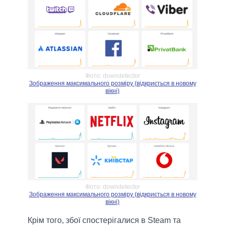
Фото: downdetector
Зображення максимального розміру (відкриється в новому
вікні)
Фото: downdetector
Зображення максимального розміру (відкриється в новому
вікні)
Крім того, збої спостерігалися в Steam та