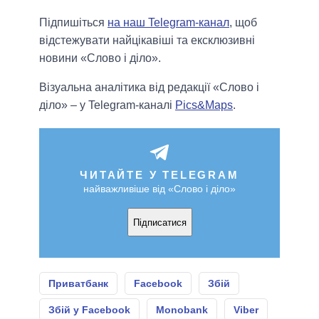
Підпишіться
на наш Telegram-канал
, щоб
відстежувати найцікавіші та ексклюзивні
новини «Слово і діло».
Візуальна аналітика від редакції «Слово і
діло» – у Telegram-каналі
Pics&Maps
.
ЧИТАЙТЕ У TELEGRAM
найважливіше від «Слово і діло»
Підписатися
Приватбанк
Facebook
Збій
Збій у Facebook
Monobank
Viber