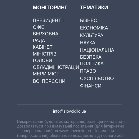
МОНІТОРИНГ
ТЕМАТИКИ
ПРЕЗИДЕНТ І
БІЗНЕС
ОФІС
ЕКОНОМІКА
ВЕРХОВНА
КУЛЬТУРА
РАДА
НАУКА
КАБІНЕТ
НАЦІОНАЛЬНА
МІНІСТРІВ
БЕЗПЕКА
ГОЛОВИ
ПОЛІТИКА
ОБЛАДМІНІСТРАЦІЙ
ПРАВО
МЕРИ МІСТ
СУСПІЛЬСТВО
ВСІ ПЕРСОНИ
ФІНАНСИ
info@slovoidilo.ua
Використання будь-яких матеріалів, розміщених на сайті,
дозволяється при вказуванні посилання (для інтернет-видань
— гіперпосилання) на www.slovoidilo.ua. Посилання
(гіперпосилання) обов’язкове незалежно від повного або