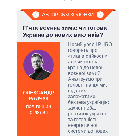
АВТОРСЬКІ КОЛОНКИ
і
П'ята воєнна зима: чи готова
Зел
ї
Україна до нових викликів?
Кол
Новий уряд і РНБО
говорять про
у
«плани стійкості»,
але чи готова
сити
країна до нової
воєнної зими?
Аналізуємо три
головні напрями,
від яких
ОЛЕКСАНДР
ЛЕОН
залежатиме
РАДЧУК
по
безпека українців:
політичний
о
захист неба,
оглядач
розвиток укриттів
та готовність
енергетичної
системи до нових