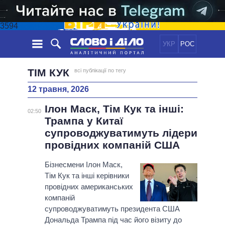
3594
УКР
РОС
НОВИНИ
ТІМ КУК
всі публікації по тегу
12 травня, 2026
ОБIЦЯНКИ
СТРІЧКА
ПОЛІТИКА
Ілон Маск, Тім Кук та інші:
ПОДІЇ
ЕКОНОМІКА
02:50
ПОЛIТИКИ
Трампа у Китаї
СТАТТІ
СУСПІЛЬСТВО
супроводжуватимуть лідери
ІНФОГРАФІКА
ДУМКИ
СВІТ
УСІ ПОЛІТИКИ
провідних компаній США
ОГЛЯДИ
ПРЕЗИДЕНТ І ОФІС
ВІДЕО
Бізнесмени Ілон Маск,
ДАЙДЖЕСТИ
ВЕРХОВНА РАДА
Тім Кук та інші керівники
ПІДТРИМАТИ
КАБІНЕТ МІНІСТРІВ
провідних американських
ГОЛОВИ ОБЛАДМІНІСТРАЦІЙ
компаній
ПОРІВНЯННЯ ПОЛІТИКІВ
супроводжуватимуть президента США
МЕРИ МІСТ
Дональда Трампа під час його візиту до