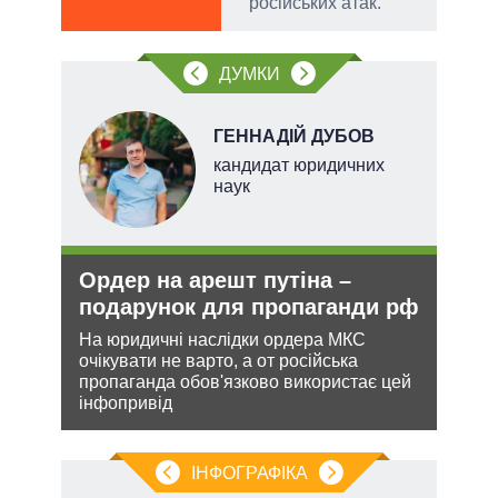
російських атак.
ДУМКИ
ГЕННАДІЙ ДУБОВ
ого
кандидат юридичних
ій
наук
Ордер на арешт путіна –
Рос
утін
подарунок для пропаганди рф
ніч
рт
Укр
На юридичні наслідки ордера МКС
очікувати не варто, а от російська
шенню
Розмі
пропаганда обов'язково використає цей
терит
інфопривід
ну
Мінс
нічог
ІНФОГРАФІКА