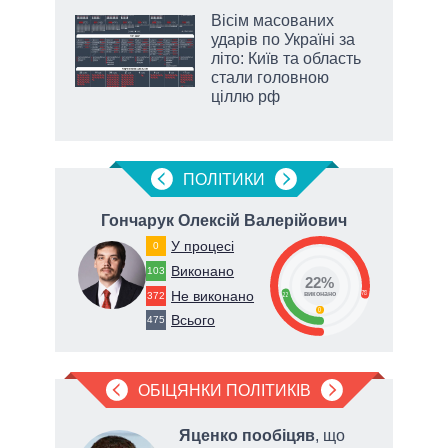
Вісім масованих
ть
ударів по Україні за
літо: Київ та область
стали головною
ціллю рф
ПОЛIТИКИ
Гончарук Олексій Валерійович
Я
У процесі
0
Виконано
103
22%
Не виконано
78
372
22
виконано
0
Всього
475
ОБІЦЯНКИ ПОЛІТИКІВ
Яценко пообіцяв
, що