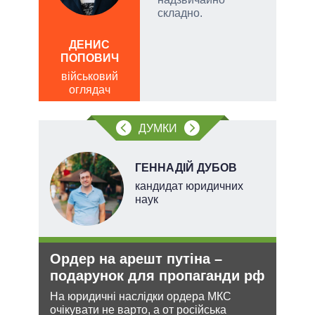
римку
складно.
лі
ЛЕОН
ДЕНИС
по
ПОПОВИЧ
о
військовий
оглядач
ДУМКИ
ГЕННАДІЙ ДУБОВ
кандидат юридичних
наук
Ордер на арешт путіна –
Зая
подарунок для пропаганди рф
яде
міг
На юридичні наслідки ордера МКС
очікувати не варто, а от російська
и з
Біло