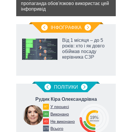
пропаганда обов'язково використає цей
же
ядер
інфопривід
виріш
війну
ІНФОГРАФІКА
Від 1 місяця – до 5
 за
років: хто і як довго
асть
обіймав посаду
керівника СЗР
ПОЛIТИКИ
Рудик Кіра Олександрівна
У процесі
97
56
Виконано
33
19%
25
Не виконано
43
виконано
19
Всього
173