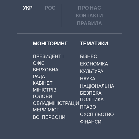
УКР
РОС
ПРО НАС
КОНТАКТИ
ПРАВИЛА
МОНІТОРИНГ
ТЕМАТИКИ
ПРЕЗИДЕНТ І
БІЗНЕС
ОФІС
ЕКОНОМІКА
ВЕРХОВНА
КУЛЬТУРА
РАДА
НАУКА
КАБІНЕТ
НАЦІОНАЛЬНА
МІНІСТРІВ
БЕЗПЕКА
ГОЛОВИ
ПОЛІТИКА
ОБЛАДМІНІСТРАЦІЙ
ПРАВО
МЕРИ МІСТ
СУСПІЛЬСТВО
ВСІ ПЕРСОНИ
ФІНАНСИ