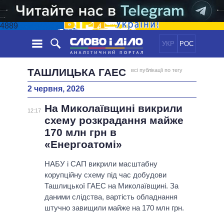
4889
УКР
РОС
НОВИНИ
ТАШЛИЦЬКА ГАЕС
всі публікації по тегу
2 червня, 2026
ОБIЦЯНКИ
СТРІЧКА
ПОЛІТИКА
На Миколаївщині викрили
ПОДІЇ
ЕКОНОМІКА
12:17
ПОЛIТИКИ
схему розкрадання майже
СТАТТІ
СУСПІЛЬСТВО
170 млн грн в
ІНФОГРАФІКА
ДУМКИ
СВІТ
УСІ ПОЛІТИКИ
«Енергоатомі»
ОГЛЯДИ
ПРЕЗИДЕНТ І ОФІС
ВІДЕО
НАБУ і САП викрили масштабну
ДАЙДЖЕСТИ
ВЕРХОВНА РАДА
корупційну схему під час добудови
ПІДТРИМАТИ
КАБІНЕТ МІНІСТРІВ
Ташлицької ГАЕС на Миколаївщині. За
ГОЛОВИ ОБЛАДМІНІСТРАЦІЙ
даними слідства, вартість обладнання
ПОРІВНЯННЯ ПОЛІТИКІВ
штучно завищили майже на 170 млн грн.
МЕРИ МІСТ