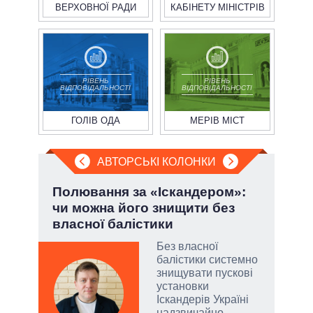
ВЕРХОВНОЇ РАДИ
КАБІНЕТУ МІНІСТРІВ
РІВЕНЬ
РІВЕНЬ
ВІДПОВІДАЛЬНОСТІ
ВІДПОВІДАЛЬНОСТІ
ГОЛІВ ОДА
МЕРІВ МІСТ
АВТОРСЬКІ КОЛОНКИ
.
Полювання за «Іскандером»:
Зел
чи можна його знищити без
Кол
власної балістики
Без власної
балістики системно
и, а
знищувати пускові
и
установки
 рф.
Іскандерів Україні
ла
надзвичайно