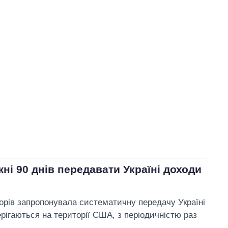
У процесі
47
70
Виконано
108
32
32%
Не виконано
21
157
виконано
Всього
335
Федієнко пообіцяв
звернутися до НБУ за
офіційними роз’ясненнями
щодо ризику витоку
персональних даних
і 90 днів передавати Україні доходи
українців із платіжних чеків
орів запропонувала систематичну передачу Україні
рігаються на території США, з періодичністю раз