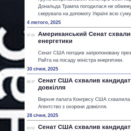
Дональда Трампа погодилася не обмежув
скерувала на допомогу Україні всю суму
4 лютого, 2025
Американський Сенат схвалив
07:05
енергетики
Сенат США погодив запропоновану пре
Райта на посаду міністра енергетики.
30 січня, 2025
Сенат США схвалив кандидату
06:37
довкілля
Верхня палата Конгресу США схвалила к
Агентство з охорони довкілля.
28 січня, 2025
Сенат США схвалив кандидат
03:52