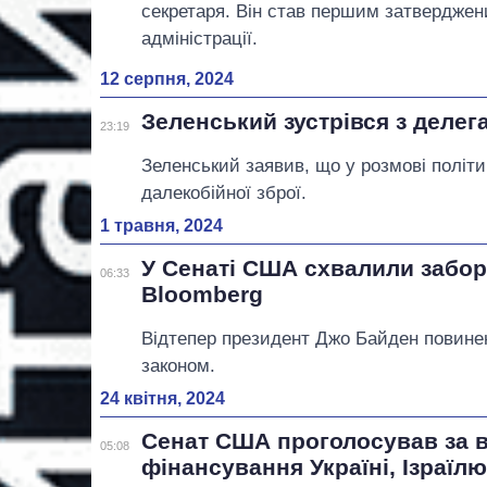
секретаря. Він став першим затверджен
адміністрації.
12 серпня, 2024
Зеленський зустрівся з делег
23:19
Зеленський заявив, що у розмові політи
далекобійної зброї.
1 травня, 2024
У Сенаті США схвалили забор
06:33
Bloomberg
Відтепер президент Джо Байден повинен
законом.
24 квітня, 2024
Сенат США проголосував за 
05:08
фінансування Україні, Ізраїл