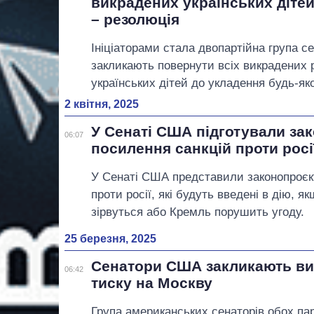
викрадених українських дітей
– резолюція
Ініціаторами стала двопартійна група се
закликають повернути всіх викрадених
українських дітей до укладення будь-яко
2 квітня, 2025
У Сенаті США підготували за
06:07
посилення санкцій проти росі
У Сенаті США представили законопроєкт
проти росії, які будуть введені в дію, я
зірвуться або Кремль порушить угоду.
25 березня, 2025
Сенатори США закликають ви
06:42
тиску на Москву
Група американських сенаторів обох пар