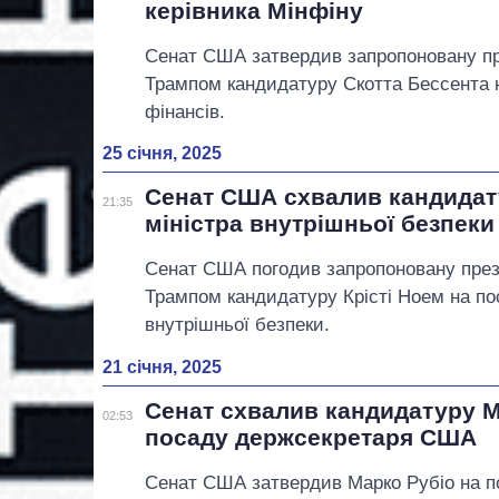
керівника Мінфіну
Сенат США затвердив запропоновану п
Трампом кандидатуру Скотта Бессента н
фінансів.
25 січня, 2025
Сенат США схвалив кандидат
21:35
міністра внутрішньої безпеки
Сенат США погодив запропоновану пре
Трампом кандидатуру Крісті Ноем на по
внутрішньої безпеки.
21 січня, 2025
Сенат схвалив кандидатуру М
02:53
посаду держсекретаря США
Сенат США затвердив Марко Рубіо на п