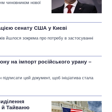
им чиновником нової
ацією сенату США у Києві
ків йшлося зокрема про потребу в застосуванні
ону на імпорт російського урану –
 підписати цей документ, щоб ініціатива стала
виділення
ю й Тайваню