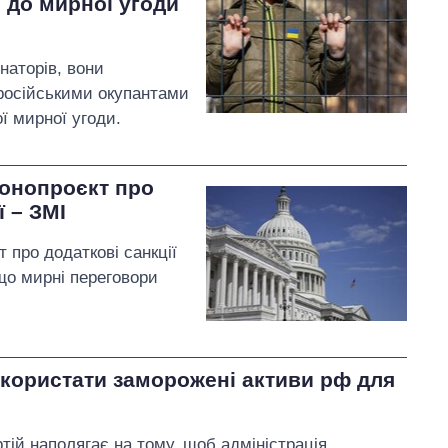
 до мирної угоди
наторів, вони
 російськими окупантами
ї мирної угоди.
конопроєкт про
ї – ЗМІ
 про додаткові санкції
кщо мирні переговори
користати заморожені активи рф для
тій наполягає на тому, щоб адміністрація