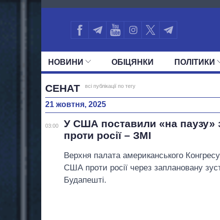
2728
НОВИНИ
ОБIЦЯНКИ
ПОЛIТИКИ
УСІ ПОЛІТИКИ
ПРЕЗИДЕНТ І ОФ
СЕНАТ
всі публікації по тегу
21 жовтня, 2025
У США поставили «на паузу» 
03:00
проти росії – ЗМІ
Верхня палата американського Конгресу 
США проти росії через заплановану зус
Будапешті.