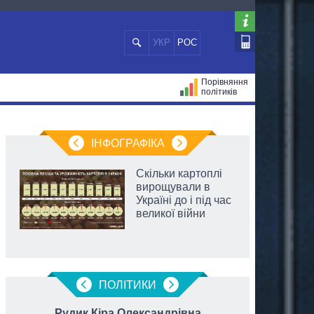
УКР
РОС
Порівняння
політиків
ЦІЙ
МЕРИ МІСТ
ВСІ ПЕРСОНИ
ІНФОГРАФІКА
Скільки картоплі
вирощували в
Україні до і під час
великої війни
ПОЛIТИКИ
Рудик Кіра Олександрівна
Малю