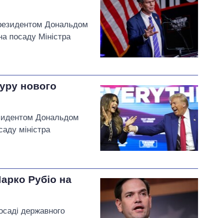
резидентом Дональдом
а посаду Міністра
уру нового
зидентом Дональдом
саду міністра
арко Рубіо на
осаді державного