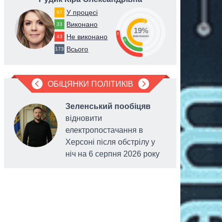
У процесі
97
56
Виконано
33
19%
25
Не виконано
43
виконано
19
Всього
173
ОБІЦЯНКИ ПОЛІТИКІВ
Зеленський пообіцяв
відновити
електропостачання в
Херсоні після обстрілу у
ніч на 6 серпня 2026 року
виділени