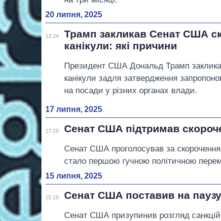
20 липня, 2025
Трамп закликав Сенат США с
12:24
канікули: які причини
Президент США Дональд Трамп закликає
канікули задля затвердження запропон
на посади у різних органах влади.
17 липня, 2025
Сенат США підтримав скороч
17:28
Сенат США проголосував за скорочення
стало першою гучною політичною перем
15 липня, 2025
Сенат США поставив на паузу
15:18
Сенат США призупинив розгляд санкцій п