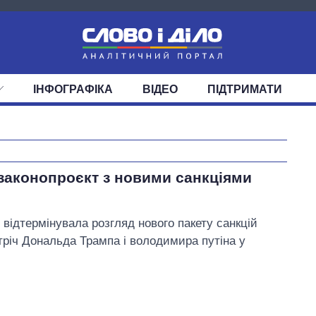
ІНФОГРАФІКА
ВІДЕО
ПІДТРИМАТИ
ІС
СТРІЧКА
ВЕРХОВНА РАДА
ПОДІЇ
СТАТТІ
КАБІНЕТ МІНІСТРІВ
ДУМКИ
ОГЛЯДИ
ГОЛОВИ ОБЛАДМІНІСТРА
ДАЙДЖЕСТИ
ПОЛІТИКА
ДЕПУТАТИ
ЕКОНОМІКА
КОМІТЕТИ
СУСПІЛЬСТВО
ФРАКЦІЇ
ОКРУГИ
СВІТ
Як змінився
законопроєкт з новими санкціями
бюджет
Міністерства
оборони за 13
відтермінувала розгляд нового пакету санкцій
років війни з
тріч Дональда Трампа і володимира путіна у
росією
Тимошенко Юлія Володимирівна