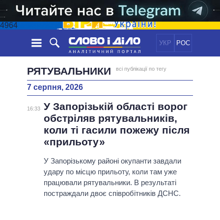
4964
УКР
РОС
НОВИНИ
РЯТУВАЛЬНИКИ
всі публікації по тегу
7 серпня, 2026
ОБIЦЯНКИ
СТРІЧКА
ПОЛІТИКА
У Запорізькій області ворог
ПОДІЇ
ЕКОНОМІКА
16:33
ПОЛIТИКИ
обстріляв рятувальників,
СТАТТІ
СУСПІЛЬСТВО
коли ті гасили пожежу після
ІНФОГРАФІКА
ДУМКИ
СВІТ
УСІ ПОЛІТИКИ
«прильоту»
ОГЛЯДИ
ПРЕЗИДЕНТ І ОФІС
ВІДЕО
У Запорізькому районі окупанти завдали
ДАЙДЖЕСТИ
ВЕРХОВНА РАДА
удару по місцю прильоту, коли там уже
ПІДТРИМАТИ
КАБІНЕТ МІНІСТРІВ
працювали рятувальники. В результаті
ГОЛОВИ ОБЛАДМІНІСТРАЦІЙ
постраждали двоє співробітників ДСНС.
ПОРІВНЯННЯ ПОЛІТИКІВ
МЕРИ МІСТ