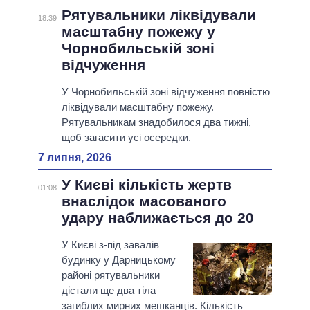
Рятувальники ліквідували
18:39
масштабну пожежу у
Чорнобильській зоні
відчуження
У Чорнобильській зоні відчуження повністю
ліквідували масштабну пожежу.
Рятувальникам знадобилося два тижні,
щоб загасити усі осередки.
7 липня, 2026
У Києві кількість жертв
01:08
внаслідок масованого
удару наближається до 20
У Києві з-під завалів
будинку у Дарницькому
районі рятувальники
дістали ще два тіла
загиблих мирних мешканців. Кількість