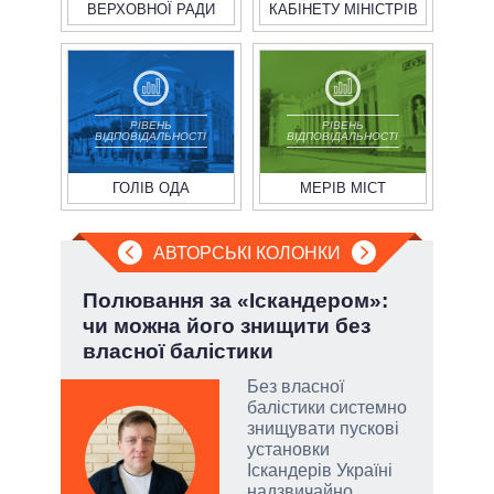
ВЕРХОВНОЇ РАДИ
КАБІНЕТУ МІНІСТРІВ
РІВЕНЬ
РІВЕНЬ
ВІДПОВІДАЛЬНОСТІ
ВІДПОВІДАЛЬНОСТІ
ГОЛІВ ОДА
МЕРІВ МІСТ
АВТОРСЬКІ КОЛОНКИ
.
Полювання за «Іскандером»:
П'я
чи можна його знищити без
Укр
власної балістики
Без власної
балістики системно
и, а
знищувати пускові
и
установки
 рф.
Іскандерів Україні
ла
надзвичайно