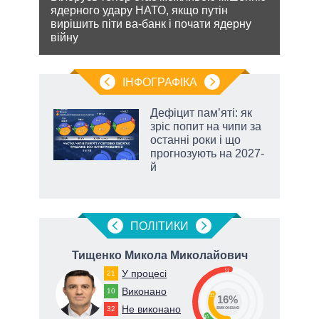
 цей
ядерного удару НАТО, якщо путін
терит
вирішить піти ва-банк і почати ядерну
Мінс
війну
нічог
ІНФОГРАФІКА
Дефіцит пам’яті: як
раїні
зріс попит на чипи за
ої
останні роки і що
прогнозують на 2027-
й
ПОЛIТИКИ
ич
Тищенко Микола Миколайович
51
У процесі
21
Виконано
10
33
16%
Не виконано
32
виконано
16