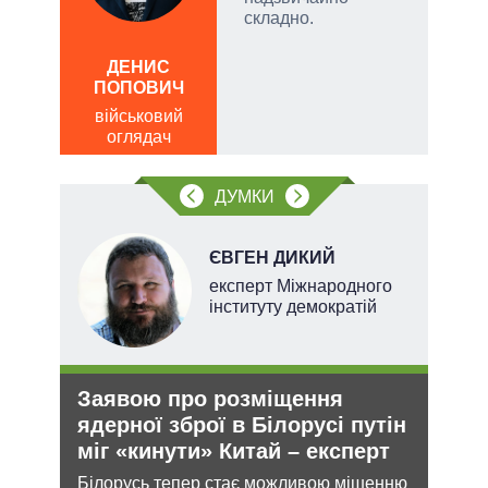
римку
складно.
лі
ОЛ
Р
ДЕНИС
ПОПОВИЧ
по
о
військовий
оглядач
ДУМКИ
ЄВГЕН ДИКИЙ
х
експерт Міжнародного
інституту демократій
Заявою про розміщення
Рос
и рф
ядерної зброї в Білорусі путін
ніч
міг «кинути» Китай – експерт
Укр
Білорусь тепер стає можливою мішенню
Розмі