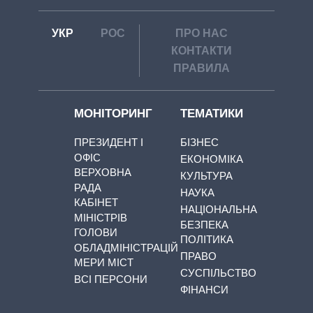
УКР
РОС
ПРО НАС
КОНТАКТИ
ПРАВИЛА
МОНІТОРИНГ
ТЕМАТИКИ
ПРЕЗИДЕНТ І
БІЗНЕС
ОФІС
ЕКОНОМІКА
ВЕРХОВНА
КУЛЬТУРА
РАДА
НАУКА
КАБІНЕТ
НАЦІОНАЛЬНА
МІНІСТРІВ
БЕЗПЕКА
ГОЛОВИ
ПОЛІТИКА
ОБЛАДМІНІСТРАЦІЙ
ПРАВО
МЕРИ МІСТ
СУСПІЛЬСТВО
ВСІ ПЕРСОНИ
ФІНАНСИ