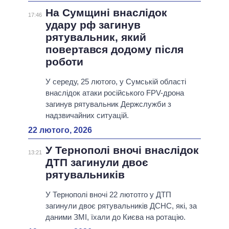
На Сумщині внаслідок
17:46
удару рф загинув
рятувальник, який
повертався додому після
роботи
У середу, 25 лютого, у Сумській області
внаслідок атаки російського FPV-дрона
загинув рятувальник Держслужби з
надзвичайних ситуацій.
22 лютого, 2026
У Тернополі вночі внаслідок
13:21
ДТП загинули двоє
рятувальників
У Тернополі вночі 22 лютотго у ДТП
загинули двоє рятувальників ДСНС, які, за
даними ЗМІ, їхали до Києва на ротацію.