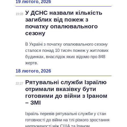
19 лютого, 2026
У ДСНС назвали кількість
19:08
загиблих від пожеж з
початку опалювального
сезону
В Україні з початку опалювального сезону
сталося понад 10 тисяч пожеж у житлових
будинках, внаслідок яких відомо про 848
жертв.
18 лютого, 2026
Рятувальні служби Ізраїлю
22:27
отримали вказівку бути
готовими до війни з Іраном
– ЗМІ
Ізраїль перевів рятувальні служби у стан
готовності до війни на тлі різкого зростання
напруженості між США та Іраном,