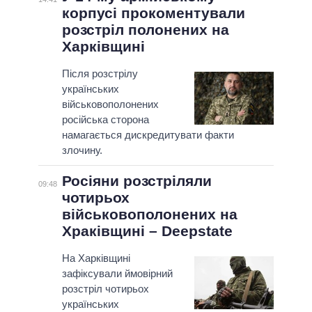
корпусі прокоментували
розстріл полонених на
Харківщині
Після розстрілу
українських
військовополонених
російська сторона
намагається дискредитувати факти
злочину.
Росіяни розстріляли
09:48
чотирьох
військовополонених на
Храківщині – Deepstate
На Харківщині
зафіксували ймовірний
розстріл чотирьох
українських