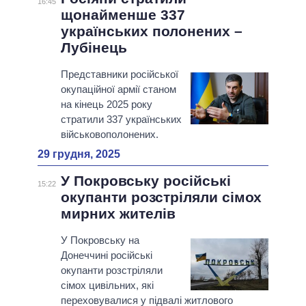
16:45
щонайменше 337
українських полонених –
Лубінець
Представники російської
окупаційної армії станом
на кінець 2025 року
стратили 337 українських
військовополонених.
29 грудня, 2025
У Покровську російські
15:22
окупанти розстріляли сімох
мирних жителів
У Покровську на
Донеччині російські
окупанти розстріляли
сімох цивільних, які
переховувалися у підвалі житлового