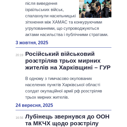
після виведення
ізраїльських військ,
спалахнули насильницькі
зіткнення між ХАМАС та конкуруючими
угрупованнями, що супроводжуються
актами насильства і публічними стратами.
3 жовтня, 2025
Російський військовий
20:19
розстріляв трьох мирних
жителів на Харківщині – ГУР
В одному з тимчасово окупованих
населених пунктів Харківської області
солдат окупаційної армії рф розстріляв
трьох мирних жителів.
24 вересня, 2025
Лубінець звернувся до ООН
16:56
та МКЧХ щодо розстрілу