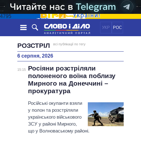
4795
УКР
РОС
НОВИНИ
РОЗСТРІЛ
всі публікації по тегу
6 серпня, 2026
ОБIЦЯНКИ
СТРІЧКА
ПОЛІТИКА
Росіяни розстріляли
ПОДІЇ
ЕКОНОМІКА
15:15
ПОЛIТИКИ
полоненого воїна поблизу
СТАТТІ
СУСПІЛЬСТВО
Мирного на Донеччині –
ІНФОГРАФІКА
ДУМКИ
СВІТ
УСІ ПОЛІТИКИ
прокуратура
ОГЛЯДИ
ПРЕЗИДЕНТ І ОФІС
ВІДЕО
Російські окупанти взяли
ДАЙДЖЕСТИ
ВЕРХОВНА РАДА
у полон та розстріляли
ПІДТРИМАТИ
КАБІНЕТ МІНІСТРІВ
українського військового
ГОЛОВИ ОБЛАДМІНІСТРАЦІЙ
ЗСУ у районі Мирного,
ПОРІВНЯННЯ ПОЛІТИКІВ
що у Волноваському районі.
МЕРИ МІСТ