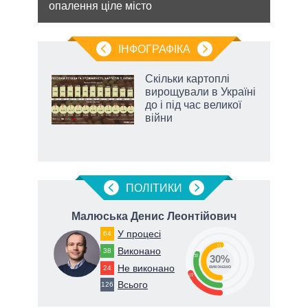
опалення ціле місто
війну
ІНФОГРАФІКА
Скільки картоплі
ть
вирощували в Україні
до і під час великої
війни
ПОЛIТИКИ
ич
Малюська Денис Леонтійович
У процесі
64
51
Виконано
38
30
30%
Не виконано
78
24
виконано
19
Всього
126