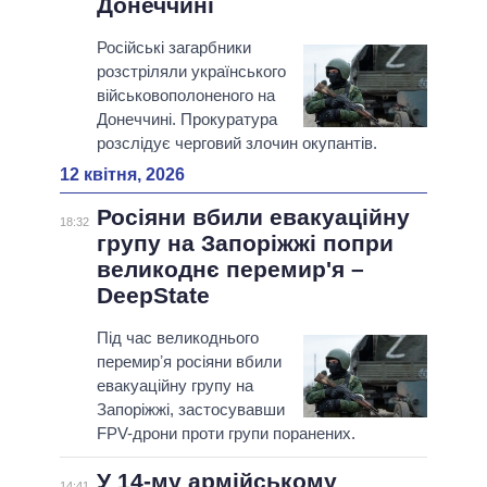
Донеччині
Російські загарбники
розстріляли українського
військовополоненого на
Донеччині. Прокуратура
розслідує черговий злочин окупантів.
12 квітня, 2026
Росіяни вбили евакуаційну
18:32
групу на Запоріжжі попри
великоднє перемир'я –
DeepState
Під час великоднього
перемирʼя росіяни вбили
евакуаційну групу на
Запоріжжі, застосувавши
FPV-дрони проти групи поранених.
У 14-му армійському
14:41