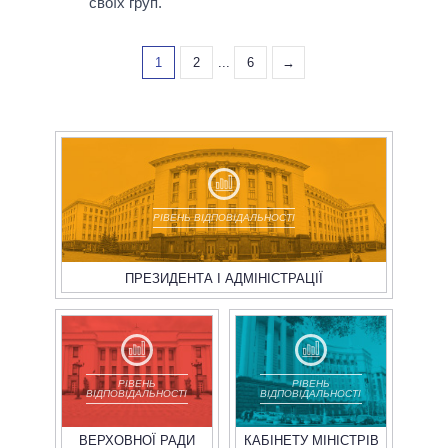
своїх груп.
1
2
...
6
→
РІВЕНЬ ВІДПОВІДАЛЬНОСТІ
ПРЕЗИДЕНТА І АДМІНІСТРАЦІЇ
РІВЕНЬ
РІВЕНЬ
ВІДПОВІДАЛЬНОСТІ
ВІДПОВІДАЛЬНОСТІ
ВЕРХОВНОЇ РАДИ
КАБІНЕТУ МІНІСТРІВ