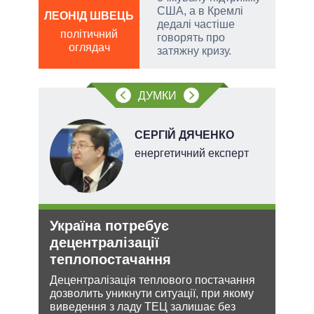
США, а в Кремлі
ЛЕОНІД ШВЕЦЬ
Д
дедалі частіше
ПО
політичний
говорять про
оглядач
ві
затяжну кризу.
о
ДУМКИ
НОВ
СЕРГІЙ ДЯЧЕНКО
енергетичний експерт
Україна потребує
Зая
децентралізації
яде
теплопостачання
міг
кова
Децентралізація теплового постачання
Біло
ру –
дозволить уникнути ситуації, при якому
ядер
виведення з ладу ТЕЦ залишає без
виріш