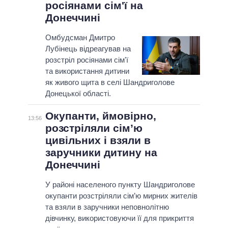
росіянами сім'ї на
Донеччині
Омбудсман Дмитро
Лубінець відреагував на
розстріл росіянами сім'ї
та використання дитини
як живого щита в селі Шандриголове
Донецької області.
Окупанти, ймовірно,
13:56
розстріляли сім’ю
цивільних і взяли в
заручники дитину на
Донеччинi
У районі нaселеного пункту Шандриголове
окупанти розстріляли сім’ю мирних жителів
та взяли в заручники неповнолітню
дівчинку, використовуючи її для прикриття