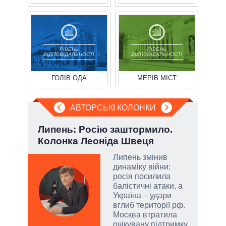
РІВЕНЬ
РІВЕНЬ
ВІДПОВІДАЛЬНОСТІ
ВІДПОВІДАЛЬНОСТІ
ГОЛІВ ОДА
МЕРІВ МІСТ
АВТОРСЬКІ КОЛОНКИ
Липень: Росію заштормило.
При
Колонка Леоніда Швеця
під
Липень змінив
динаміку війни:
огли
росія посилила
 на
балістичні атаки, а
іри
Україна – удари
вглиб території рф.
Москва втратила
очікувану підтримку