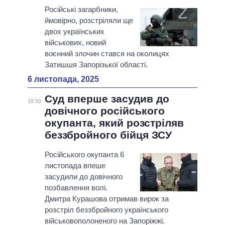
Російські загарбники,
ймовірно, розстріляли ще
двох українських
військових, новий
воєнний злочин стався на околицях
Затишшя Запорізької області.
6 листопада, 2025
Суд вперше засудив до
18:50
довічного російського
окупанта, який розстріляв
беззбройного бійця ЗСУ
Російського окупанта 6
листопада впеше
засудили до довічного
позбавлення волі.
Дмитра Курашова отримав вирок за
розстріл беззбройного українського
військовополоненого на Запоріжжі.