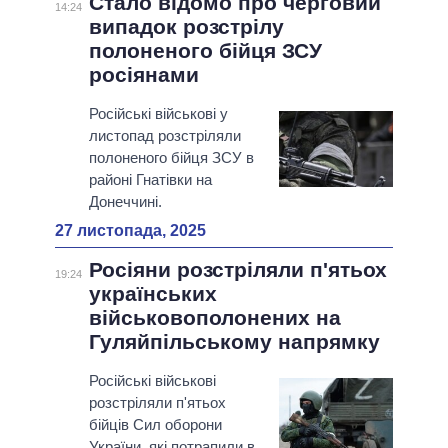
Стало відомо про черговий
14:24
випадок розстрілу
полоненого бійця ЗСУ
росіянами
Російські військові у
листопад розстріляли
полоненого бійця ЗСУ в
районі Гнатівки на
Донеччині.
27 листопада, 2025
Росіяни розстріляли п'ятьох
19:24
українських
військовополонених на
Гуляйпільському напрямку
Російські військові
розстріляли п'ятьох
бійців Сил оборони
України, які потрапили в