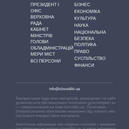
ПРЕЗИДЕНТ І
БІЗНЕС
ОФІС
ЕКОНОМІКА
ВЕРХОВНА
КУЛЬТУРА
РАДА
НАУКА
КАБІНЕТ
НАЦІОНАЛЬНА
МІНІСТРІВ
БЕЗПЕКА
ГОЛОВИ
ПОЛІТИКА
ОБЛАДМІНІСТРАЦІЙ
ПРАВО
МЕРИ МІСТ
СУСПІЛЬСТВО
ВСІ ПЕРСОНИ
ФІНАНСИ
info@slovoidilo.ua
Використання будь-яких матеріалів, розміщених на сайті,
дозволяється при вказуванні посилання (для інтернет-видань
— гіперпосилання) на www.slovoidilo.ua. Посилання
(гіперпосилання) обов’язкове незалежно від повного або
часткового використання матеріалів.
Аналітична інформація про обіцянки політиків і чиновників,
що розміщені на порталі slovoidilo.ua, а також інформація про