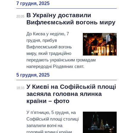
7 грудня, 2025
В Україну доставили
20:05
Вифлеємський вогонь миру
До Києва у неділю, 7
грудня, прибув
Вифлеємський вогонь
миру, який традиційно
передають українським громадам
напередодні Різдвяних свят.
5 грудня, 2025
У Києві на Софійській площі
18:33
засяяла головна ялинка
країни – фото
У п'ятницю, 5 грудня, на
Софійській площі столиці
запалили вогні на
головній ялинці країни.