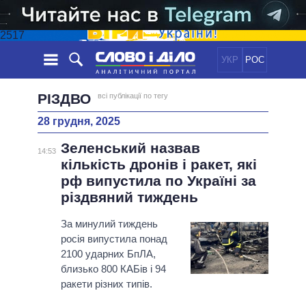
2517
УКР
РОС
НОВИНИ
РІЗДВО
всі публікації по тегу
28 грудня, 2025
ОБIЦЯНКИ
СТРІЧКА
ПОЛІТИКА
Зеленський назвав
ПОДІЇ
ЕКОНОМІКА
14:53
ПОЛIТИКИ
кількість дронів і ракет, які
СТАТТІ
СУСПІЛЬСТВО
рф випустила по Україні за
ІНФОГРАФІКА
ДУМКИ
СВІТ
УСІ ПОЛІТИКИ
різдвяний тиждень
ОГЛЯДИ
ПРЕЗИДЕНТ І ОФІС
ВІДЕО
За минулий тиждень
ДАЙДЖЕСТИ
ВЕРХОВНА РАДА
росія випустила понад
ПІДТРИМАТИ
КАБІНЕТ МІНІСТРІВ
2100 ударних БпЛА,
ГОЛОВИ ОБЛАДМІНІСТРАЦІЙ
близько 800 КАБів і 94
ПОРІВНЯННЯ ПОЛІТИКІВ
ракети різних типів.
МЕРИ МІСТ