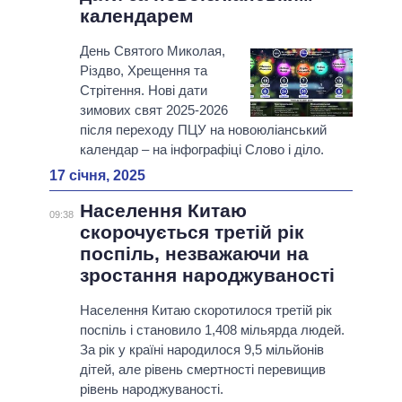
календарем
День Святого Миколая,
Різдво, Хрещення та
Стрітення. Нові дати
зимових свят 2025-2026
після переходу ПЦУ на новоюліанський
календар – на інфографіці Слово і діло.
17 січня, 2025
Населення Китаю
09:38
скорочується третій рік
поспіль, незважаючи на
зростання народжуваності
Населення Китаю скоротилося третій рік
поспіль і становило 1,408 мільярда людей.
За рік у країні народилося 9,5 мільйонів
дітей, але рівень смертності перевищив
рівень народжуваності.