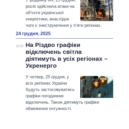
росія здійснила атаки на
об’єкти української
енергетики, внаслідок
чого є знеструмлення у п'яти регіонах.
24 грудня, 2025
На Різдво графіки
19:07
відключень світла
діятимуть в усіх регіонах –
Укренерго
У четвер, 25 грудня, у
всіх регіонах України
будуть застосовуватись
графіки погодинних
відключень. Також діятимуть графіки
обмеження потужності.