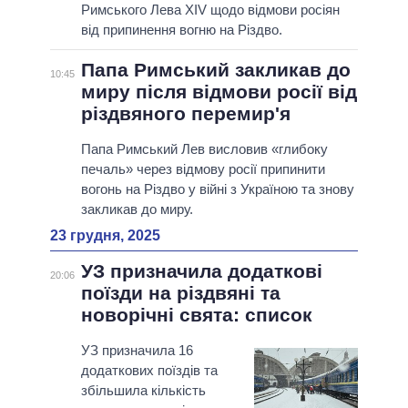
Римського Лева XIV щодо відмови росіян
від припинення вогню на Різдво.
Папа Римський закликав до
10:45
миру після відмови росії від
різдвяного перемир'я
Папа Римський Лев висловив «глибоку
печаль» через відмову росії припинити
вогонь на Різдво у війні з Україною та знову
закликав до миру.
23 грудня, 2025
УЗ призначила додаткові
20:06
поїзди на різдвяні та
новорічні свята: список
УЗ призначила 16
додаткових поїздів та
збільшила кількість