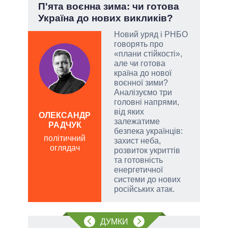
П'ята воєнна зима: чи готова
Лип
Україна до нових викликів?
Кол
Новий уряд і РНБО
говорять про
огли
«плани стійкості»,
 на
але чи готова
іри
країна до нової
воєнної зими?
Аналізуємо три
головні напрями,
від яких
ОЛЕКСАНДР
ЛЕОН
залежатиме
РАДЧУК
по
безпека українців:
політичний
о
захист неба,
оглядач
розвиток укриттів
та готовність
енергетичної
системи до нових
російських атак.
ДУМКИ