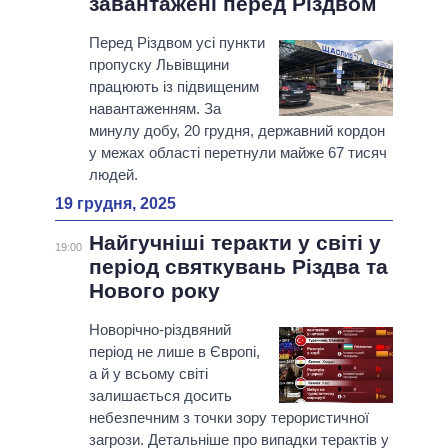
завантажені перед Різдвом
Перед Різдвом усі пункти
пропуску Львівщини
працюють із підвищеним
навантаженням. За
минулу добу, 20 грудня, державний кордон
у межах області перетнули майже 67 тисяч
людей.
19 грудня, 2025
Найгучніші теракти у світі у
19:00
період святкувань Різдва та
Нового року
Новорічно-різдвяний
період не лише в Європі,
а й у всьому світі
залишається досить
небезпечним з точки зору терористичної
загрози. Детальніше про випадки терактів у