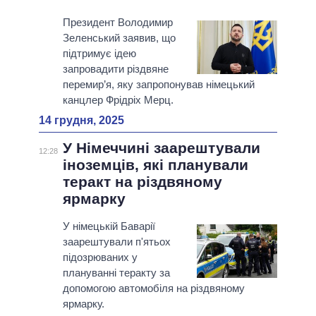
Президент Володимир
Зеленський заявив, що
підтримує ідею
запровадити різдвяне
перемир’я, яку запропонував німецький
канцлер Фрідріх Мерц.
14 грудня, 2025
У Німеччині заарештували
12:28
іноземців, які планували
теракт на різдвяному
ярмарку
У німецькій Баварії
заарештували п'ятьох
підозрюваних у
плануванні теракту за
допомогою автомобіля на різдвяному
ярмарку.