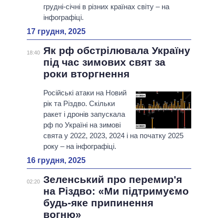
грудні-січні в різних країнах світу – на
інфографіці.
17 грудня, 2025
Як рф обстрілювала Україну
18:40
під час зимових свят за
роки вторгнення
Російські атаки на Новий
рік та Різдво. Скільки
ракет і дронів запускала
рф по Україні на зимові
свята у 2022, 2023, 2024 і на початку 2025
року – на інфографіці.
16 грудня, 2025
Зеленський про перемир'я
02:20
на Різдво: «Ми підтримуємо
будь-яке припинення
вогню»