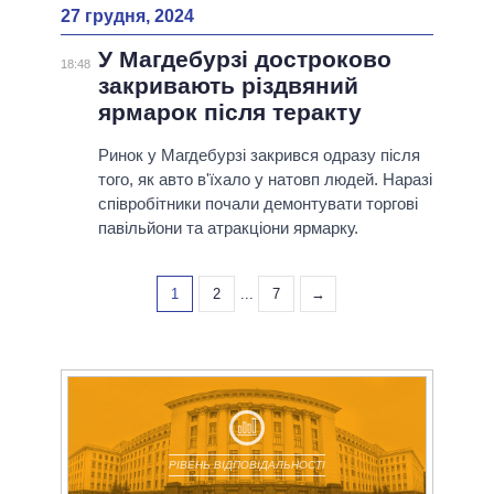
27 грудня, 2024
У Магдебурзі достроково
18:48
закривають різдвяний
ярмарок після теракту
Ринок у Магдебурзі закрився одразу після
того, як авто в'їхало у натовп людей. Наразі
співробітники почали демонтувати торгові
павільйони та атракціони ярмарку.
1
2
...
7
→
РІВЕНЬ ВІДПОВІДАЛЬНОСТІ