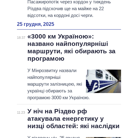
Пасажиропотік через кордон у тиждень
Різдва підскочив ще на майже на 22
відсотки, на кордоні досі черги.
25 грудня, 2025
«3000 км Україною»:
18:37
названо найпопулярніші
маршрути, які обирають за
програмою
У Мінрозвитку назвали
найпопулярніші
маршрути залізницею, які
українці обирають за
програмою 3000 км Україною.
У ніч на Різдво рф
11:23
атакувала енергетику у
низці областей: які наслідки
У різдвяну ніч, 25 грудня,