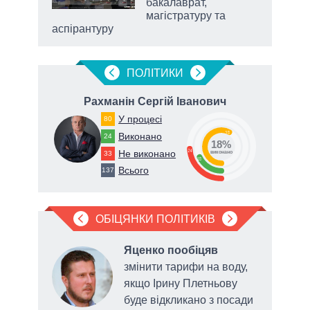
бакалаврат,
магістратуру та
аспірантуру
ПОЛIТИКИ
вич
Рахманін Сергій Іванович
У процесі
80
58
Виконано
24
18%
24
Не виконано
33
виконано
18
Всього
137
ОБІЦЯНКИ ПОЛІТИКІВ
яв
Яценко пообіцяв
змінити тарифи на воду,
якщо Ірину Плетньову
у у
буде відкликано з посади