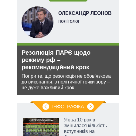
ОЛЕКСАНДР ЛЕОНОВ
ерт
політолог
Резолюція ПАРЄ щодо
Рос
режиму рф –
ніч
рекомендаційний крок
Укр
ання
Попри те, що резолюція не обов'язкова
Розмі
кому
до виконання, з політичної точки зору –
терит
це дуже важливий крок
Мінс
нічог
ІНФОГРАФІКА
жет
Як за 10 років
змінилася кількість
ків
вступників на