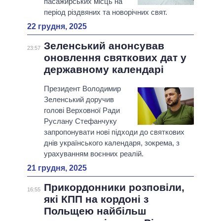
пасажирських місць на
період різдвяних та новорічних свят.
22 грудня, 2025
Зеленський анонсував
23:57
оновлення святкових дат у
державному календарі
Президент Володимир
Зеленський доручив
голові Верховної Ради
Руслану Стефанчуку
запропонувати нові підходи до святкових
днів українського календаря, зокрема, з
урахуванням воєнних реалій.
21 грудня, 2025
Прикордонники розповіли,
16:55
які КПП на кордоні з
Польщею найбільш