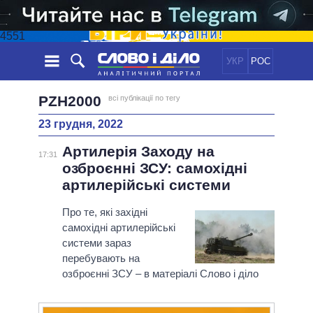
4551
УКР
РОС
НОВИНИ
PZH2000
всі публікації по тегу
23 грудня, 2022
ОБIЦЯНКИ
СТРІЧКА
ПОЛІТИКА
Артилерія Заходу на
ПОДІЇ
ЕКОНОМІКА
17:31
ПОЛIТИКИ
озброєнні ЗСУ: самохідні
СТАТТІ
СУСПІЛЬСТВО
артилерійські системи
ІНФОГРАФІКА
ДУМКИ
СВІТ
УСІ ПОЛІТИКИ
ОГЛЯДИ
Про те, які західні
ПРЕЗИДЕНТ І ОФІС
ВІДЕО
самохідні артилерійські
ДАЙДЖЕСТИ
ВЕРХОВНА РАДА
системи зараз
ПІДТРИМАТИ
КАБІНЕТ МІНІСТРІВ
перебувають на
ГОЛОВИ ОБЛАДМІНІСТРАЦІЙ
озброєнні ЗСУ – в матеріалі Слово і діло
ПОРІВНЯННЯ ПОЛІТИКІВ
МЕРИ МІСТ