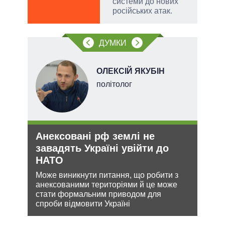
системи до нових
російських атак.
ДУМКИ
ОЛЕКСІЙ ЯКУБІН
політолог
Анексовані рф землі не
Укр
О та
завадять Україні увійти до
дец
НАТО
теп
Може виникнути питання, що робити з
Деце
анексованими територіями й це може
дозво
лютно
стати формальним приводом для
виве
спроби відмовити Україні
опал