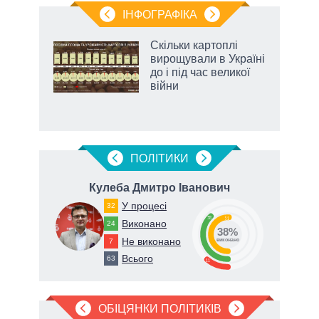
ІНФОГРАФІКА
Скільки картоплі
ть
вирощували в Україні
до і під час великої
війни
ПОЛIТИКИ
ич
Кулеба Дмитро Іванович
Т
У процесі
32
38
51
Виконано
24
38%
Не виконано
7
виконано
Всього
63
11
ОБІЦЯНКИ ПОЛІТИКІВ