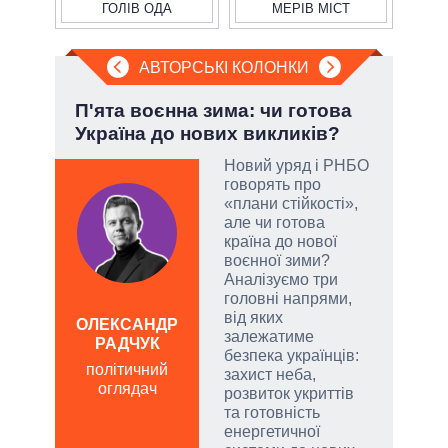
ГОЛІВ ОДА
МЕРІВ МІСТ
АВТОРСЬКІ КОЛОНКИ
П'ята воєнна зима: чи готова
Пол
Україна до нових викликів?
чи 
вла
Новий уряд і РНБО
говорять про
атий
«плани стійкості»,
чові
але чи готова
,
країна до нової
за
воєнної зими?
Аналізуємо три
головні напрями,
від яких
а
ОЛЕКСАНДР
залежатиме
РАДЧУК
Д
безпека українців:
ПО
політичний
захист неба,
оглядач
ві
розвиток укриттів
о
та готовність
енергетичної