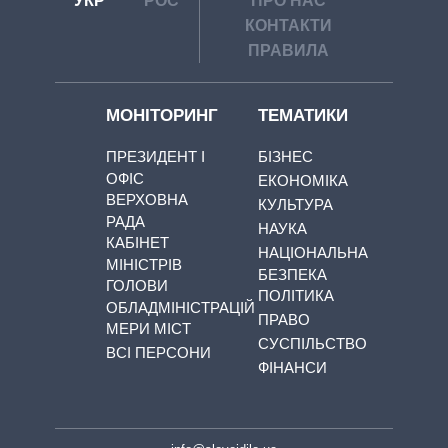
УКР
РОС
ПРО НАС
КОНТАКТИ
ПРАВИЛА
МОНІТОРИНГ
ТЕМАТИКИ
ПРЕЗИДЕНТ І
БІЗНЕС
ОФІС
ЕКОНОМІКА
ВЕРХОВНА
КУЛЬТУРА
РАДА
НАУКА
КАБІНЕТ
НАЦІОНАЛЬНА
МІНІСТРІВ
БЕЗПЕКА
ГОЛОВИ
ПОЛІТИКА
ОБЛАДМІНІСТРАЦІЙ
ПРАВО
МЕРИ МІСТ
СУСПІЛЬСТВО
ВСІ ПЕРСОНИ
ФІНАНСИ