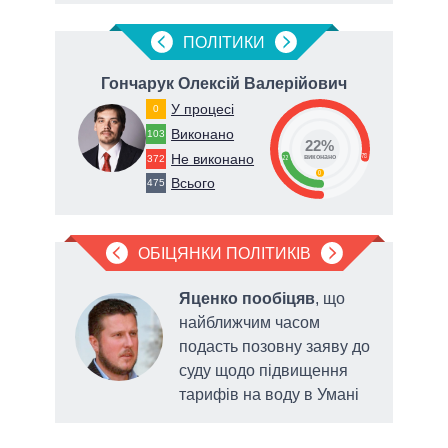
ПОЛIТИКИ
Гончарук Олексій Валерійович
Я
У процесі
0
Виконано
103
22%
Не виконано
78
372
22
виконано
0
Всього
475
ОБІЦЯНКИ ПОЛІТИКІВ
Яценко пообіцяв
, що
найближчим часом
нів
подасть позовну заяву до
суду щодо підвищення
тарифів на воду в Умані
ані
перс
плат