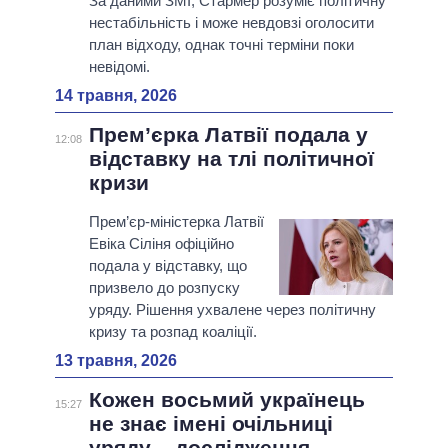
За даними ЗМІ, Стармер розуміє політичну
нестабільність і може невдовзі оголосити
план відходу, однак точні терміни поки
невідомі.
14 травня, 2026
Прем’єрка Латвії подала у
12:08
відставку на тлі політичної
кризи
Прем’єр-міністерка Латвії
Евіка Сіліня офіційно
подала у відставку, що
призвело до розпуску
уряду. Рішення ухвалене через політичну
кризу та розпад коаліції.
13 травня, 2026
Кожен восьмий українець
15:27
не знає імені очільниці
уряду – дослідження