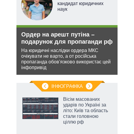
ого
кандидат юридичних
ій
наук
Ордер на арешт путіна –
Рос
утін
подарунок для пропаганди рф
ніч
рт
Укр
На юридичні наслідки ордера МКС
очікувати не варто, а от російська
шенню
Розмі
пропаганда обов'язково використає цей
терит
інфопривід
ну
Мінс
нічог
ІНФОГРАФІКА
Вісім масованих
ть
ударів по Україні за
літо: Київ та область
стали головною
ціллю рф