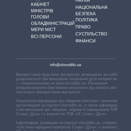
НАУКА
КАБІНЕТ
НАЦІОНАЛЬНА
МІНІСТРІВ
БЕЗПЕКА
ГОЛОВИ
ПОЛІТИКА
ОБЛАДМІНІСТРАЦІЙ
ПРАВО
МЕРИ МІСТ
СУСПІЛЬСТВО
ВСІ ПЕРСОНИ
ФІНАНСИ
info@slovoidilo.ua
Використання будь-яких матеріалів, розміщених на сайті,
дозволяється при вказуванні посилання (для інтернет-видань
— гіперпосилання) на www.slovoidilo.ua. Посилання
(гіперпосилання) обов’язкове незалежно від повного або
часткового використання матеріалів.
Аналітична інформація про обіцянки політиків і чиновників,
що розміщені на порталі slovoidilo.ua, а також інформація про
стан виконання цих обіцянок, зібрана й опрацьована ТОВ «ІА
Слово і Діло» і є власністю ТОВ «ІА Слово і Діло».
Інфографіки, розміщені на порталі slovoidilo.ua, створені ГО
«Система народного контролю Слово і Діло» і є власністю