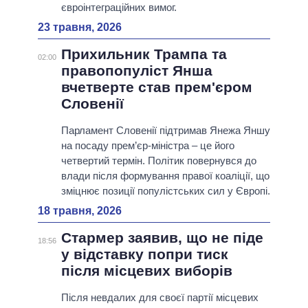
євроінтеграційних вимог.
23 травня, 2026
Прихильник Трампа та
02:00
правопопуліст Янша
вчетверте став прем'єром
Словенії
Парламент Словенії підтримав Янежа Яншу
на посаду прем’єр-міністра – це його
четвертий термін. Політик повернувся до
влади після формування правої коаліції, що
зміцнює позиції популістських сил у Європі.
18 травня, 2026
Стармер заявив, що не піде
18:56
у відставку попри тиск
після місцевих виборів
Після невдалих для своєї партії місцевих