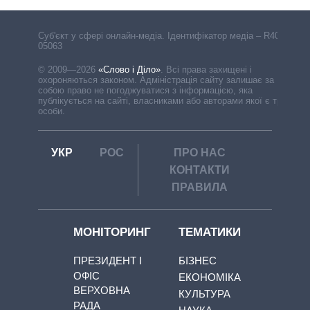
Cуб'єкт у сфері онлайн-медіа. Ідентифікатор медіа – R40-
05063
© 2009—2026
«Слово і Діло»
.
Всі права захищені і
охороняються законом. Адміністрація сайту залишає за
собою право не погоджуватися з інформацією, яка
публікується на сайті, власниками або авторами якої є треті
особи.
УКР
РОС
ПРО НАС
КОНТАКТИ
ПРАВИЛА
МОНІТОРИНГ
ТЕМАТИКИ
ПРЕЗИДЕНТ І
БІЗНЕС
ОФІС
ЕКОНОМІКА
ВЕРХОВНА
КУЛЬТУРА
РАДА