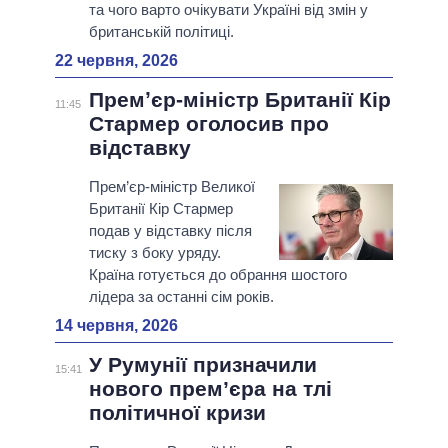
та чого варто очікувати Україні від змін у
британській політиці.
22 червня, 2026
Премʼєр-міністр Британії Кір
11:45
Стармер оголосив про
відставку
Прем’єр-міністр Великої
Британії Кір Стармер
подав у відставку після
тиску з боку уряду.
Країна готується до обрання шостого
лідера за останні сім років.
14 червня, 2026
У Румунії призначили
15:41
нового прем’єра на тлі
політичної кризи