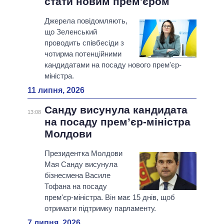
стати новим прем'єром
Джерела повідомляють,
що Зеленський
проводить співбесіди з
чотирма потенційними
кандидатами на посаду нового прем'єр-
міністра.
11 липня, 2026
Санду висунула кандидата
13:08
на посаду прем’єр-міністра
Молдови
Президентка Молдови
Мая Санду висунула
бізнесмена Василе
Тофана на посаду
прем'єр-міністра. Він має 15 днів, щоб
отримати підтримку парламенту.
7 липня, 2026