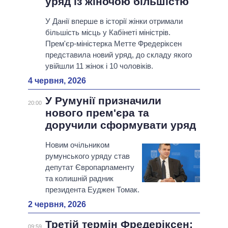
уряд із жіночою більшістю
У Данії вперше в історії жінки отримали
більшість місць у Кабінеті міністрів.
Прем'єр-міністерка Метте Фредеріксен
представила новий уряд, до складу якого
увійшли 11 жінок і 10 чоловіків.
4 червня, 2026
У Румунії призначили
20:00
нового прем'єра та
доручили сформувати уряд
Новим очільником
румунського уряду став
депутат Європарламенту
та колишній радник
президента Еуджен Томак.
2 червня, 2026
Третій термін Фредеріксен:
09:59