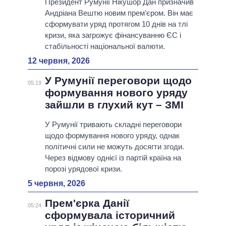
Президент Румунії Нікушор Дан призначив
Андріана Вештю новим прем’єром. Він має
сформувати уряд протягом 10 днів на тлі
кризи, яка загрожує фінансуванню ЄС і
стабільності національної валюти.
12 червня, 2026
У Румунії переговори щодо
05:19
формування нового уряду
зайшли в глухий кут – ЗМІ
У Румунії тривають складні переговори
щодо формування нового уряду, однак
політичні сили не можуть досягти згоди.
Через відмову однієї із партій країна на
порозі урядової кризи.
5 червня, 2026
Прем'єрка Данії
05:24
сформувала історичний