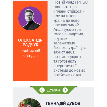
Новий уряд і РНБО
говорять про
у
«плани стійкості»,
але чи готова
сити
країна до нової
воєнної зими?
Аналізуємо три
головні напрями,
від яких
ОЛЕКСАНДР
ЛЕОН
залежатиме
РАДЧУК
по
безпека українців:
політичний
о
захист неба,
оглядач
розвиток укриттів
та готовність
енергетичної
системи до нових
російських атак.
ДУМКИ
ГЕННАДІЙ ДУБОВ