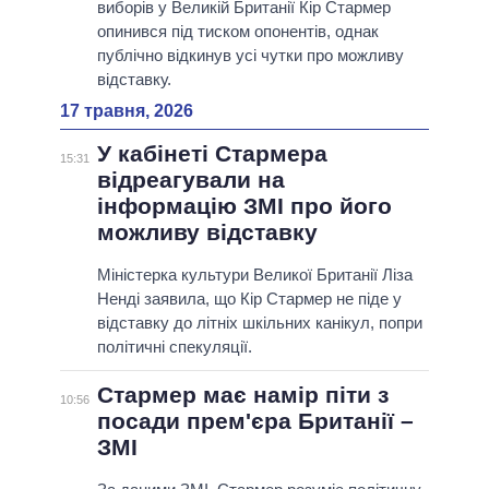
виборів у Великій Британії Кір Стармер
опинився під тиском опонентів, однак
публічно відкинув усі чутки про можливу
відставку.
17 травня, 2026
У кабінеті Стармера
15:31
відреагували на
інформацію ЗМІ про його
можливу відставку
Міністерка культури Великої Британії Ліза
Ненді заявила, що Кір Стармер не піде у
відставку до літніх шкільних канікул, попри
політичні спекуляції.
Стармер має намір піти з
10:56
посади прем'єра Британії –
ЗМІ