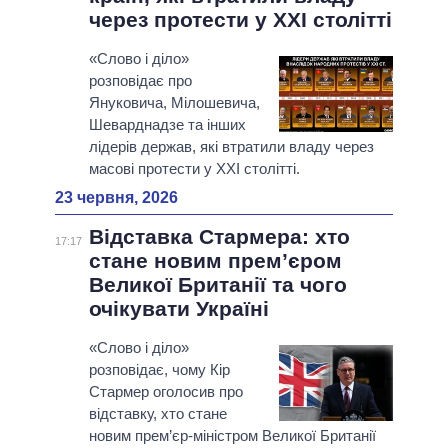
через протести у XXI столітті
«Слово і діло»
розповідає про
Януковича, Мілошевича,
Шеварднадзе та інших
лідерів держав, які втратили владу через
масові протести у XXI столітті.
23 червня, 2026
Відставка Стармера: хто
17:17
стане новим прем’єром
Великої Британії та чого
очікувати Україні
«Слово і діло»
розповідає, чому Кір
Стармер оголосив про
відставку, хто стане
новим прем’єр-міністром Великої Британії