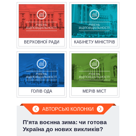
РІВЕНЬ
РІВЕНЬ
ВІДПОВІДАЛЬНОСТІ
ВІДПОВІДАЛЬНОСТІ
ВЕРХОВНОЇ РАДИ
КАБІНЕТУ МІНІСТРІВ
РІВЕНЬ
РІВЕНЬ
ВІДПОВІДАЛЬНОСТІ
ВІДПОВІДАЛЬНОСТІ
ГОЛІВ ОДА
МЕРІВ МІСТ
АВТОРСЬКІ КОЛОНКИ
і
П'ята воєнна зима: чи готова
Зел
ї
Україна до нових викликів?
Кол