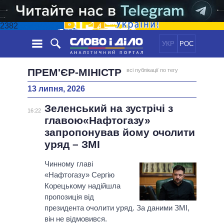
2382
УКР
РОС
НОВИНИ
ПРЕМ'ЄР-МІНІСТР
всі публікації по тегу
13 липня, 2026
ОБIЦЯНКИ
СТРІЧКА
ПОЛІТИКА
Зеленський на зустрічі з
ПОДІЇ
ЕКОНОМІКА
16:22
ПОЛIТИКИ
главою«Нафтогазу»
СТАТТІ
СУСПІЛЬСТВО
запропонував йому очолити
ІНФОГРАФІКА
ДУМКИ
СВІТ
УСІ ПОЛІТИКИ
уряд – ЗМІ
ОГЛЯДИ
ПРЕЗИДЕНТ І ОФІС
ВІДЕО
Чинному главі
ДАЙДЖЕСТИ
ВЕРХОВНА РАДА
«Нафтогазу» Сергію
ПІДТРИМАТИ
КАБІНЕТ МІНІСТРІВ
Корецькому надійшла
ГОЛОВИ ОБЛАДМІНІСТРАЦІЙ
пропозиція від
ПОРІВНЯННЯ ПОЛІТИКІВ
президента очолити уряд. За даними ЗМІ,
МЕРИ МІСТ
він не відмовився.