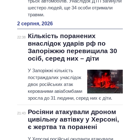
трьох автомобілів. Унаслідок ДТП загинули
шестеро людей, ще 34 особи отримали
травми.
2 серпня, 2026
Кількість поранених
22:38
внаслідок ударів рф по
Запоріжжю перевищила 30
осіб, серед них – діти
У Запоріжжі кількість
постраждалих унаслідок
двох російських атак
керованими авіабомбами
зросла до 31 людини, серед них є діти.
Росіяни атакували дроном
21:43
цивільну автівку у Херсоні,
є жертва та поранені
У Херсоні російські окупанти атакували