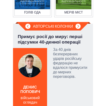
ВІДПОВІДАЛЬНОСТІ
ВІДПОВІДАЛЬНОСТІ
ГОЛІВ ОДА
МЕРІВ МІСТ
АВТОРСЬКІ КОЛОНКИ
»:
Примус росії до миру: перші
Лип
підсумки 40-денної операції
Кол
За 40 днів
безперервних
ударів російську
емно
федерацію не
ові
вдалося примусити
до мирних
їні
переговорів.
ДЕНИС
ЛЕОН
ПОПОВИЧ
по
військовий
о
оглядач