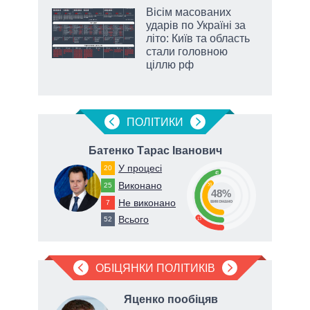
жет
Вісім масованих
ударів по Україні за
ків
літо: Київ та область
стали головною
ціллю рф
ПОЛIТИКИ
Батенко Тарас Іванович
Т
У процесі
20
48
Виконано
25
39
48%
Не виконано
7
82
виконано
Всього
13
52
ОБІЦЯНКИ ПОЛІТИКІВ
в
Яценко пообіцяв