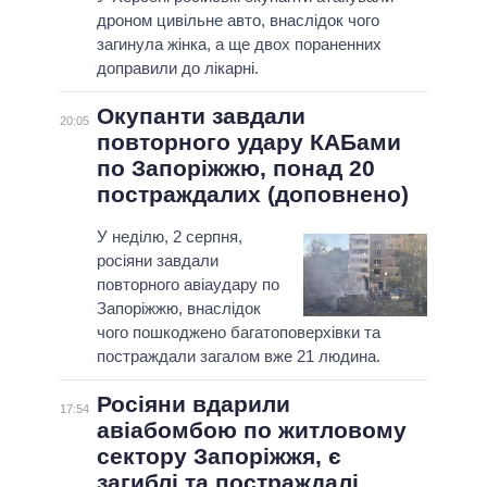
дроном цивільне авто, внаслідок чого
загинула жінка, а ще двох пораненних
доправили до лікарні.
Окупанти завдали
20:05
повторного удару КАБами
по Запоріжжю, понад 20
постраждалих (доповнено)
У неділю, 2 серпня,
росіяни завдали
повторного авіаудару по
Запоріжжю, внаслідок
чого пошкоджено багатоповерхівки та
постраждали загалом вже 21 людина.
Росіяни вдарили
17:54
авіабомбою по житловому
сектору Запоріжжя, є
загиблі та постраждалі