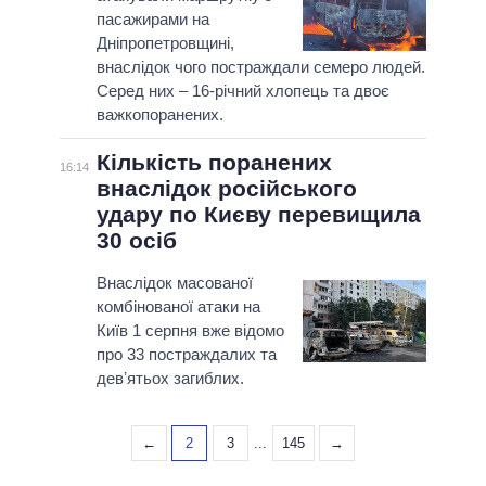
пасажирами на
Дніпропетровщині,
внаслідок чого постраждали семеро людей.
Серед них – 16-річний хлопець та двоє
важкопоранених.
Кількість поранених
16:14
внаслідок російського
удару по Києву перевищила
30 осіб
Внаслідок масованої
комбінованої атаки на
Київ 1 серпня вже відомо
про 33 постраждалих та
девʼятьох загиблих.
←
2
3
...
145
→