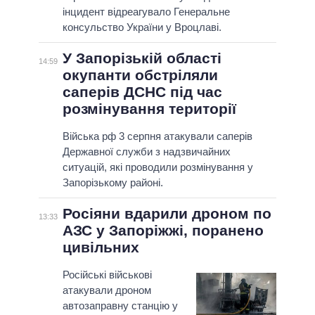
інцидент відреагувало Генеральне
консульство України у Вроцлаві.
У Запорізькій області
14:59
окупанти обстріляли
саперів ДСНС під час
розмінування території
Війська рф 3 серпня атакували саперів
Державної служби з надзвичайних
ситуацій, які проводили розмінування у
Запорізькому районі.
Росіяни вдарили дроном по
13:33
АЗС у Запоріжжі, поранено
цивільних
Російські військові
атакували дроном
автозаправну станцію у