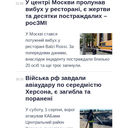
У центрі Москви пролунав
21:00
вибух у ресторані, є жертви
та десятки постраждалих –
росЗМІ
У Москві стався
потужний вибух у
ресторані Balzi Rossi. За
попередніми даними,
внаслідок інциденту постраждали близько
20 осіб та ще троє загинули.
Війська рф завдали
20:25
авіаудару по середмістю
Херсона, є загибла та
поранені
У суботу, 1 серпня, ворог
атакував КАБами
Центральний район