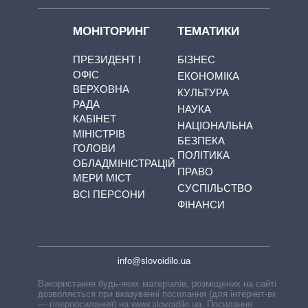
МОНІТОРИНГ
ТЕМАТИКИ
ПРЕЗИДЕНТ І
БІЗНЕС
ОФІС
ЕКОНОМІКА
ВЕРХОВНА
КУЛЬТУРА
РАДА
НАУКА
КАБІНЕТ
НАЦІОНАЛЬНА
МІНІСТРІВ
БЕЗПЕКА
ГОЛОВИ
ПОЛІТИКА
ОБЛАДМІНІСТРАЦІЙ
ПРАВО
МЕРИ МІСТ
СУСПІЛЬСТВО
ВСІ ПЕРСОНИ
ФІНАНСИ
info@slovoidilo.ua
Використання будь-яких матеріалів, розміщених на сайті,
дозволяється при вказуванні посилання (для інтернет-видань
— гіперпосилання) на www.slovoidilo.ua. Посилання