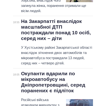
Херсона, внаслідок чого
загинула жінка, поранення отримали ще
вісім людей.
На Закарпатті внаслідок
18:55
масштабної ДТП
постраждали понад 10 осіб,
серед них – діти
У Хустському районі Закарпатської області
внаслідок зіткнення двох автомобілів та
мікроавтобуса постраждали 13 людей,
серед них – четверо дітей.
Окупанти вдарили по
18:05
мікроавтобусу на
Дніпропетровщині, серед
поранених є підліток
Російські війська
атакували маршрутку з