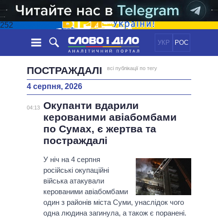
252
УКР
РОС
НОВИНИ
ПОСТРАЖДАЛІ
всі публікації по тегу
4 серпня, 2026
ОБIЦЯНКИ
СТРІЧКА
ПОЛІТИКА
Окупанти вдарили
ПОДІЇ
ЕКОНОМІКА
04:13
ПОЛIТИКИ
керованими авіабомбами
СТАТТІ
СУСПІЛЬСТВО
по Сумах, є жертва та
ІНФОГРАФІКА
ДУМКИ
СВІТ
УСІ ПОЛІТИКИ
постраждалі
ОГЛЯДИ
ПРЕЗИДЕНТ І ОФІС
ВІДЕО
У ніч на 4 серпня
ДАЙДЖЕСТИ
ВЕРХОВНА РАДА
російські окупаційні
ПІДТРИМАТИ
КАБІНЕТ МІНІСТРІВ
війська атакували
ГОЛОВИ ОБЛАДМІНІСТРАЦІЙ
керованими авіабомбами
ПОРІВНЯННЯ ПОЛІТИКІВ
один з районів міста Суми, унаслідок чого
МЕРИ МІСТ
одна людина загинула, а також є поранені.