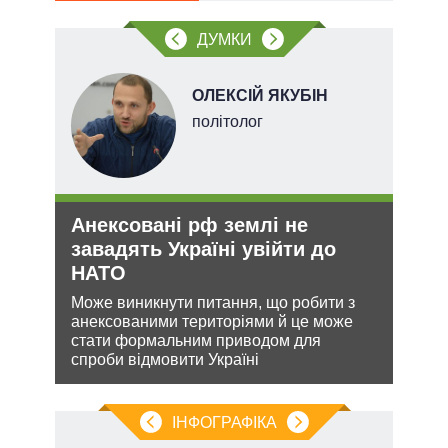
ДУМКИ
ОЛЕКСІЙ ЯКУБІН
ого
політолог
ій
Анексовані рф землі не
Укр
утін
завадять Україні увійти до
дец
рт
НАТО
теп
шенню
Може виникнути питання, що робити з
Деце
анексованими територіями й це може
дозво
ну
стати формальним приводом для
виве
спроби відмовити Україні
опал
ІНФОГРАФІКА