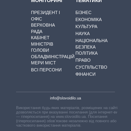
МОНІТОРИНГ
ТЕМАТИКИ
ПРЕЗИДЕНТ І
БІЗНЕС
ОФІС
ЕКОНОМІКА
ВЕРХОВНА
КУЛЬТУРА
РАДА
НАУКА
КАБІНЕТ
НАЦІОНАЛЬНА
МІНІСТРІВ
БЕЗПЕКА
ГОЛОВИ
ПОЛІТИКА
ОБЛАДМІНІСТРАЦІЙ
ПРАВО
МЕРИ МІСТ
СУСПІЛЬСТВО
ВСІ ПЕРСОНИ
ФІНАНСИ
info@slovoidilo.ua
Використання будь-яких матеріалів, розміщених на сайті,
дозволяється при вказуванні посилання (для інтернет-видань
— гіперпосилання) на www.slovoidilo.ua. Посилання
(гіперпосилання) обов’язкове незалежно від повного або
часткового використання матеріалів.