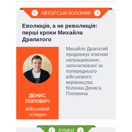
АВТОРСЬКІ КОЛОНКИ
Еволюція, а не революція:
Пол
перші кроки Михайла
чи 
Драпатого
вла
Михайло Драпатий
огли
продовжує ключові
 на
напрацювання,
іри
започатковані за
попереднього
військового
керівництва.
Колонка Дениса
Поповича
ДЕНИС
Д
ПОПОВИЧ
ПО
військовий
ві
оглядач
о
ДУМКИ