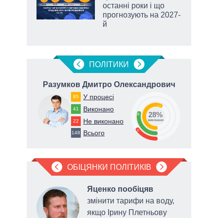
останні роки і що
прогнозують на 2027-
й
ПОЛIТИКИ
Разумков Дмитро Олександрович
Вл
У процесі
85
57
Виконано
41
28%
28
Не виконано
22
виконано
15
Всього
148
ОБІЦЯНКИ ПОЛІТИКІВ
Яценко пообіцяв
одо
змінити тарифи на воду,
в
якщо Ірину Плетньову