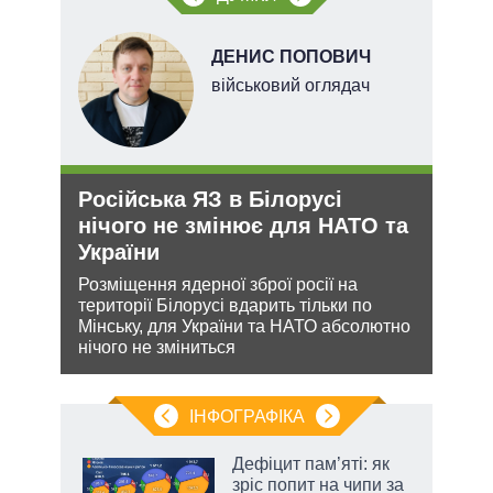
ДЕНИС ПОПОВИЧ
ого
військовий оглядач
ій
Російська ЯЗ в Білорусі
Ане
утін
нічого не змінює для НАТО та
зав
рт
України
НА
шенню
Розміщення ядерної зброї росії на
Може
території Білорусі вдарить тільки по
анек
ну
Мінську, для України та НАТО абсолютно
стат
нічого не зміниться
спро
ІНФОГРАФІКА
Дефіцит пам’яті: як
ть
зріс попит на чипи за