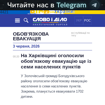
4421
УКР
РОС
НОВИНИ
ОБОВ'ЯЗКОВА
всі публікації по
тегу
ЕВАКУАЦІЯ
ОБIЦЯНКИ
СТРІЧКА
ПОЛІТИКА
3 червня, 2026
ПОДІЇ
ЕКОНОМІКА
ПОЛIТИКИ
На Харківщині оголосили
00:20
СТАТТІ
СУСПІЛЬСТВО
обов'язкову евакуацію ще із
ІНФОГРАФІКА
ДУМКИ
СВІТ
УСІ ПОЛІТИКИ
семи населених пунктів
ОГЛЯДИ
ПРЕЗИДЕНТ І ОФІС
ВІДЕО
У Золочівській громаді Богодухівського
ДАЙДЖЕСТИ
ВЕРХОВНА РАДА
району оголосили обов’язкову евакуацію
ПІДТРИМАТИ
КАБІНЕТ МІНІСТРІВ
населення із семи населених пунктів.
Зокрема, планується евакуювати 1702
ГОЛОВИ ОБЛАДМІНІСТРАЦІЙ
ПОРІВНЯННЯ ПОЛІТИКІВ
дитини.
МЕРИ МІСТ