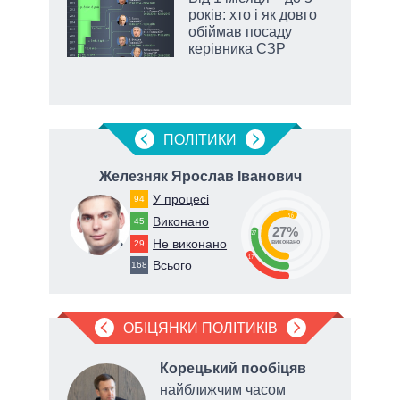
років: хто і як довго
ків
обіймав посаду
керівника СЗР
ПОЛIТИКИ
вич
Железняк Ярослав Іванович
Дуб
У процесі
94
56
Виконано
45
27%
27
Не виконано
29
виконано
17
Всього
168
ОБІЦЯНКИ ПОЛІТИКІВ
яв
Корецький пообіцяв
найближчим часом