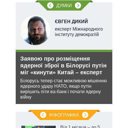
ДУМКИ
ЄВГЕН ДИКИЙ
ерт
експерт Міжнародного
інституту демократій
Заявою про розміщення
Рез
ядерної зброї в Білорусі путін
реж
міг «кинути» Китай – експерт
рек
ання
Білорусь тепер стає можливою мішенню
Попр
кому
ядерного удару НАТО, якщо путін
до ви
вирішить піти ва-банк і почати ядерну
це д
війну
ІНФОГРАФІКА
жет
Від 1 місяця – до 5