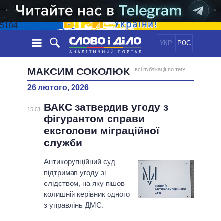
5104
УКР
РОС
НОВИНИ
МАКСИМ СОКОЛЮК
всі публікації по тегу
26 лютого, 2026
ОБIЦЯНКИ
СТРІЧКА
ПОЛІТИКА
ВАКС затвердив угоду з
ПОДІЇ
ЕКОНОМІКА
15:03
ПОЛIТИКИ
фігурантом справи
СТАТТІ
СУСПІЛЬСТВО
ексголови міграційної
ІНФОГРАФІКА
ДУМКИ
СВІТ
УСІ ПОЛІТИКИ
служби
ОГЛЯДИ
ПРЕЗИДЕНТ І ОФІС
ВІДЕО
Антикорупційний суд
ДАЙДЖЕСТИ
ВЕРХОВНА РАДА
підтримав угоду зі
ПІДТРИМАТИ
КАБІНЕТ МІНІСТРІВ
слідством, на яку пішов
ГОЛОВИ ОБЛАДМІНІСТРАЦІЙ
колишній керівник одного
ПОРІВНЯННЯ ПОЛІТИКІВ
з управлінь ДМС.
МЕРИ МІСТ