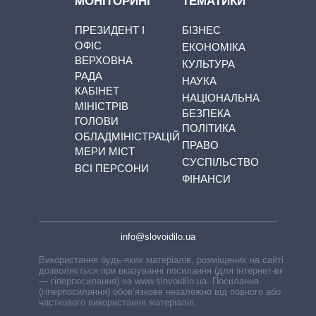
МОНІТОРИНГ
ТЕМАТИКИ
ПРЕЗИДЕНТ І
БІЗНЕС
ОФІС
ЕКОНОМІКА
ВЕРХОВНА
КУЛЬТУРА
РАДА
НАУКА
КАБІНЕТ
НАЦІОНАЛЬНА
МІНІСТРІВ
БЕЗПЕКА
ГОЛОВИ
ПОЛІТИКА
ОБЛАДМІНІСТРАЦІЙ
ПРАВО
МЕРИ МІСТ
СУСПІЛЬСТВО
ВСІ ПЕРСОНИ
ФІНАНСИ
info@slovoidilo.ua
Використання будь-яких матеріалів, розміщених на сайті,
дозволяється при вказуванні посилання (для інтернет-видань
— гіперпосилання) на www.slovoidilo.ua. Посилання
(гіперпосилання) обов’язкове незалежно від повного або
часткового використання матеріалів.