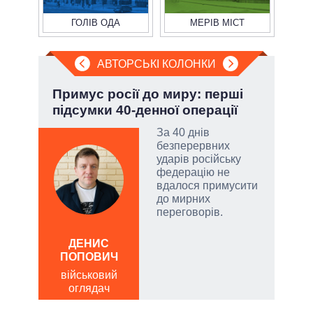
ГОЛІВ ОДА
МЕРІВ МІСТ
АВТОРСЬКІ КОЛОНКИ
Примус росії до миру: перші
Зел
підсумки 40-денної операції
Кол
За 40 днів
безперервних
атий
ударів російську
чові
федерацію не
,
вдалося примусити
за
до мирних
переговорів.
а
ДЕНИС
ЛЕОН
ПОПОВИЧ
по
військовий
о
оглядач