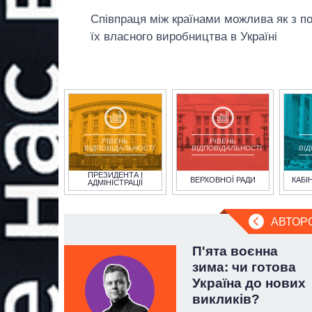
Співпраця між країнами можлива як з пос
їх власного виробництва в Україні
РІВЕНЬ
РІВЕНЬ
ВІДПОВІДАЛЬНОСТІ
ВІДПОВІДАЛЬНОСТІ
ВІ
ПРЕЗИДЕНТА І
ВЕРХОВНОЇ РАДИ
КАБІ
АДМІНІСТРАЦІЇ
АВТОР
 за
П'ята воєнна
м»: чи
зима: чи готова
о
Україна до нових
ез
викликів?