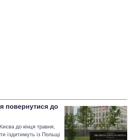
У процесі
10
33
66
Виконано
539
66%
Не виконано
270
виконано
1
Всього
819
Корецький пообіцяв
найближчим часом
провести нараду щодо
механізмів кредитної
підтримки бізнесу
я повернутися до
иєва до кінця травня,
ти їздитимуть із Польщі