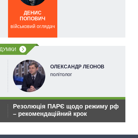
ДЕНИС
ПОПОВИЧ
військовий оглядач
війс
ДУМКИ
ОЛЕКСАНДР ЛЕОНОВ
політолог
Резолюція ПАРЄ щодо режиму рф
За
– рекомендаційний крок
зб
Ки