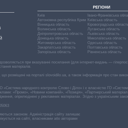
РЕГІОНИ
Київ
Івано-Франківська обл
Автономна республіка Крим
Київська область
Вінницька область
Кіровоградська област
В
Волинська область
Луганська область
Дніпропетровська область
Львівська область
Донецька область
Миколаївська область
Й
Житомирська область
Одеська область
Закарпатська область
Полтавська область
Запорізька область
Рівненська область
 дозволяється при вказуванні посилання (для інтернет-видань — гіперпоси
стання матеріалів.
, що розміщені на порталі slovoidilo.ua, а також інформація про стан вик
і ГО «Система народного контролю Слово і Діло» і є власністю ГО «Систе
еклами: «Промо», «Новини компаній», «Позиція», «Партнерський матеріал
судження, оприлюднені у рекламних матеріалах. Згідно з українським зак
-05063
няються законом. Адміністрація сайту залишає
ікується на сайті, власниками або авторами