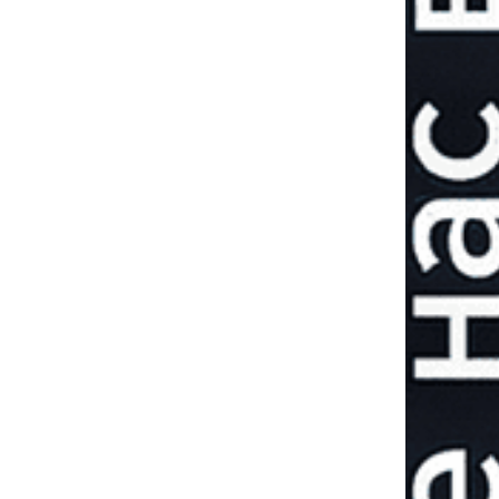
Примус росії до
миру: перші
підсумки 40-
денної операції