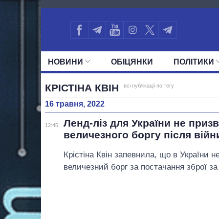
3316
НОВИНИ
ОБIЦЯНКИ
ПОЛIТИКИ
УСІ ПОЛІТИКИ
ПРЕЗИДЕНТ І ОФ
КРІСТІНА КВІН
всі публікації по тегу
16 травня, 2022
Ленд-ліз для України не приз
12:45
величезного боргу після війни
Крістіна Квін запевнила, що в України 
величезний борг за постачання зброї за