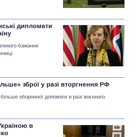
нські дипломати
аїну
еликого бажання
иниці
льше» зброї у разі вторгнення РФ
більше оборонної допомоги в разі воєнного
Україною в
шко