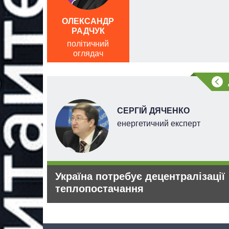
лістики
ОЛЕКСАНДР
РАДЧУК
політичний
оглядач
СЕРГІЙ ДЯЧЕНКО
енергетичний експерт
вадять
Україна потребує децентралізації
теплопостачання