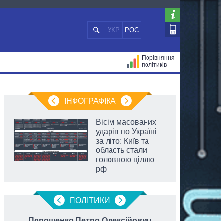
УКР
РОС
Порівняння
політиків
ЦІЙ
МЕРИ МІСТ
ВСІ ПЕРСОНИ
ІНФОГРАФІКА
Вісім масованих
ударів по Україні
за літо: Київ та
область стали
головною ціллю
рф
ПОЛIТИКИ
Порошенко Петро Олексійович
Федо