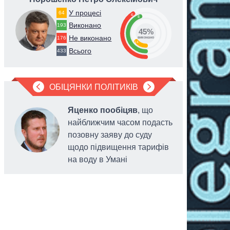
У процесі
64
41
45
Виконано
193
45%
Не виконано
176
виконано
14
Всього
433
ОБІЦЯНКИ ПОЛІТИКІВ
Яценко пообіцяв
, що
найближчим часом подасть
позовну заяву до суду
щодо підвищення тарифів
на воду в Умані
виділени