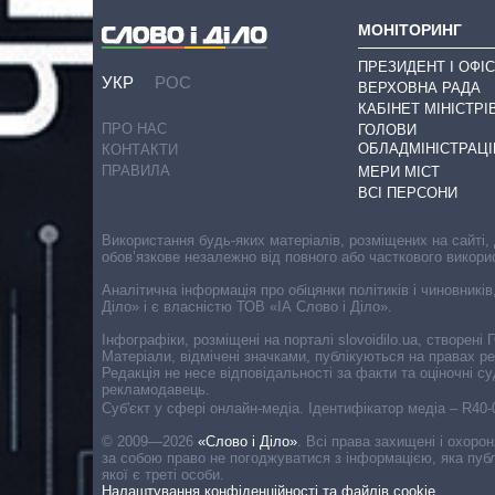
МОНІТОРИНГ
ПРЕЗИДЕНТ І ОФІС
УКР
РОС
ВЕРХОВНА РАДА
КАБІНЕТ МІНІСТРІ
ПРО НАС
ГОЛОВИ
ОБЛАДМІНІСТРАЦІ
КОНТАКТИ
ПРАВИЛА
МЕРИ МІСТ
ВСІ ПЕРСОНИ
Використання будь-яких матеріалів, розміщених на сайті,
обов’язкове незалежно від повного або часткового викори
Аналітична інформація про обіцянки політиків і чиновників
Діло» і є власністю ТОВ «ІА Слово і Діло».
Інфографіки, розміщені на порталі slovoidilo.ua, створен
Матеріали, відмічені значками, публікуються на правах р
Редакція не несе відповідальності за факти та оціночні 
рекламодавець.
Cуб'єкт у сфері онлайн-медіа. Ідентифікатор медіа – R40
© 2009—2026
«Слово і Діло»
.
Всі права захищені і охоро
за собою право не погоджуватися з інформацією, яка публ
якої є треті особи.
Налаштування конфіденційності та файлів cookie