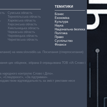
ТЕМАТИКИ
асть
Сумська область
Бізнес
Тернопільська область
Економіка
ь
Харківська область
Культура
Херсонська область
Наука
Хмельницька область
Національна безпека
Черкаська область
Політика
Чернівецька область
Право
Чернігівська область
Суспільство
Фінанси
лання) на www.slovoidilo.ua. Посилання (гіперпосилання)
онання цих обіцянок, зібрана й опрацьована ТОВ «ІА Слово і
ма народного контролю Слово і Діло».
», «Спецпроєкт», «За підтримки».
онодавством відповідальність за зміст реклами несе