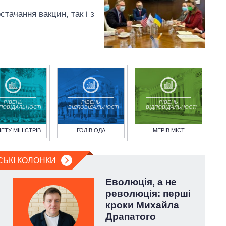
тачання вакцин, так і з
РІВЕНЬ
РІВЕНЬ
РІВЕНЬ
ДПОВІДАЛЬНОСТІ
ВІДПОВІДАЛЬНОСТІ
ВІДПОВІДАЛЬНОСТІ
НЕТУ МІНІСТРІВ
ГОЛІВ ОДА
МЕРІВ МІСТ
СЬКІ КОЛОНКИ
Еволюція, а не
революція: перші
кроки Михайла
Драпатого