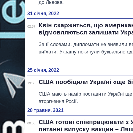
до Львова.
31 січня, 2022
Квін скаржиться, що америка
02:37
відмовляються залишати Укр
За її словами, дипломати не виявили в
виїхати. Україну покинули буквально од
25 січня, 2022
США пообіцяли Україні «ще бі
19:50
США мають намір поставити Україні ще 
вторгнення Росії.
28 травня, 2021
США готові співпрацювати з 
00:55
питанні випуску вакцин – Ля