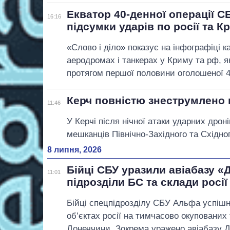
Екватор 40-денної операції С
16:16
підсумки ударів по росії та К
«Слово і діло» показує на інфографіці 
аеродромах і танкерах у Криму та рф, 
протягом першої половини оголошеної 40
Керч повністю знеструмлено 
11:46
У Керчі після нічної атаки ударних дрон
мешканців Північно-Західного та Східно
8 липня, 2026
Бійці СБУ уразили авіабазу «
11:01
підрозділи БС та склади росії
Бійці спецпідрозділу СБУ Альфа успіш
об’єктах росії на тимчасово окупованих
Донеччини. Зокрема уражено авіабазу 