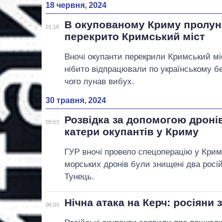
18 червня, 2024
В окупованому Криму пролун
01:18
перекрито Кримський міст
Вночі окупанти перекрили Кримський мі
нібито відпрацювали по українському бе
чого лунав вибух.
30 травня, 2024
Розвідка за допомогою дроні
09:53
катери окупантів у Криму
ГУР вночі провело спецоперацію у Крим
морських дронів були знищені два росій
Тунець.
Нічна атака на Керч: росіян
06:03