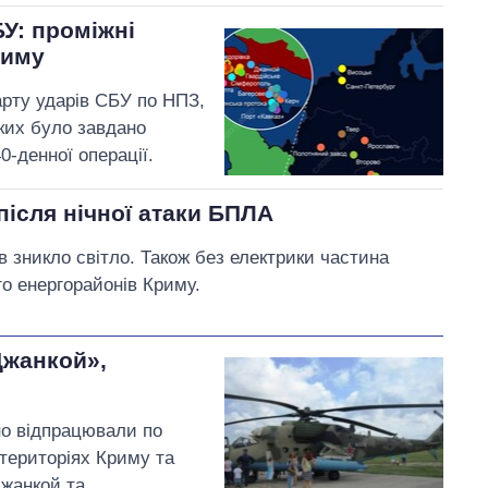
БУ: проміжні
риму
карту ударів СБУ по НПЗ,
яких було завдано
-денної операції.
після нічної атаки БПЛА
ів зникло світло. Також без електрики частина
го енергорайонів Криму.
Джанкой»,
но відпрацювали по
 територіях Криму та
Джанкой та