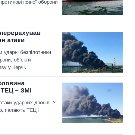
протиповітряної оборони
 перерахував
ри атаки
и ударні безпілотники
рони, об’єкти
зу у Керчі.
половина
 ТЕЦ – ЗМІ
атаки ударних дронів. У
о, палають ТЕЦ і