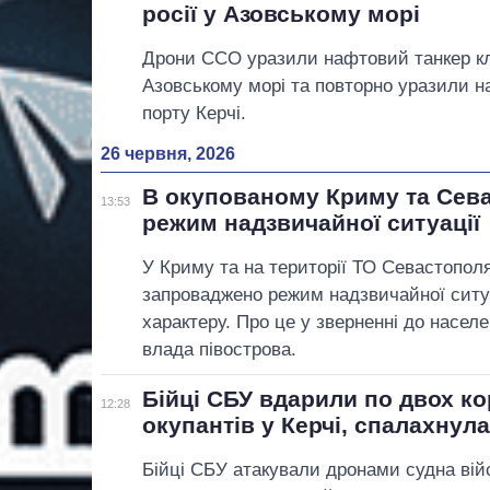
росії у Азовському морі
Дрони ССО уразили нафтовий танкер к
Азовському морі та повторно уразили н
порту Керчі.
26 червня, 2026
В окупованому Криму та Сева
13:53
режим надзвичайної ситуації
У Криму та на території ТО Севастополя 
запроваджено режим надзвичайної ситуа
характеру. Про це у зверненні до насел
влада півострова.
Бійці СБУ вдарили по двох к
12:28
окупантів у Керчі, спалахнул
Бійці СБУ атакували дронами судна вій