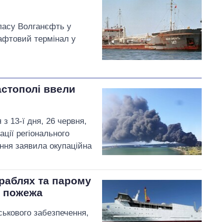
ласу Волганєфть у
афтовий термінал у
стополі ввели
з 13-ї дня, 26 червня,
ції регіонального
ення заявила окупаційна
ораблях та парому
а пожежа
ськового забезпечення,