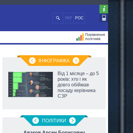
УКР
РОС
Порівняння
політиків
ЦІЙ
МЕРИ МІСТ
ВСІ ПЕРСОНИ
ІНФОГРАФІКА
Від 1 місяця – до 5
років: хто і як
довго обіймав
посаду керівника
СЗР
ПОЛIТИКИ
Аваков Арсен Борисович
Степан