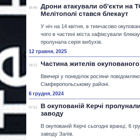
Дрони атакували об'єкти на Т
05:40
Мелітополі стався блекаут
У ніч на 14 квітня, в тимчасово окупова
чого в частині міста зафіксували блека
пролунала серія вибухів.
12 травня, 2025
Частина жителів окупованого
18:21
Ввечері у понеділок росіяни повідомляю
Сімферопольському районі.
6 грудня, 2024
В окупованій Керчі пролунал
07:51
заводу
В окупованій Керчі сьогодні вранці, 6 г
заводу Залів.