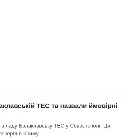
У процесі
85
57
Виконано
41
28%
28
Не виконано
22
виконано
15
Всього
148
Яценко пообіцяв
, що
найближчим часом подасть
позовну заяву до суду
щодо підвищення тарифів
на воду в Умані
аклавській ТЕС та назвали ймовірні
 з ладу Балаклавську ТЕС у Севастополі. Ця
енергії в Криму.