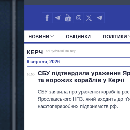
2026
НОВИНИ
ОБIЦЯНКИ
ПОЛIТИКИ
УСІ ПОЛІТИКИ
ПРЕЗИДЕНТ І ОФ
КЕРЧ
всі публікації по тегу
6 серпня, 2026
СБУ підтвердила ураження Я
16:55
та ворожих кораблів у Керчі
СБУ заявила про ураження кораблів росі
Ярославського НПЗ, який входить до п'
нафтопереробних підприємств рф.