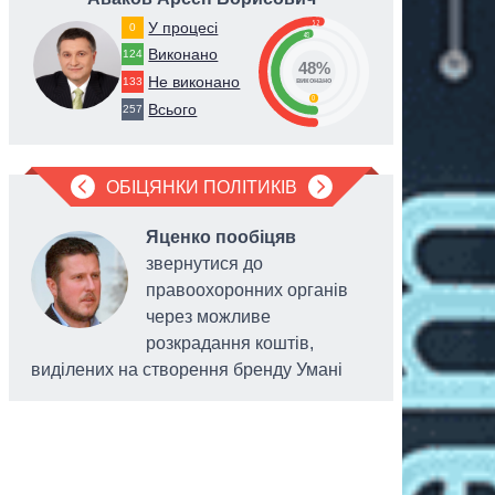
52
У процесі
0
48
Виконано
124
48%
Не виконано
133
виконано
0
Всього
257
ОБІЦЯНКИ ПОЛІТИКІВ
Яценко пообіцяв
звернутися до
правоохоронних органів
через можливе
розкрадання коштів,
виділених на створення бренду Умані