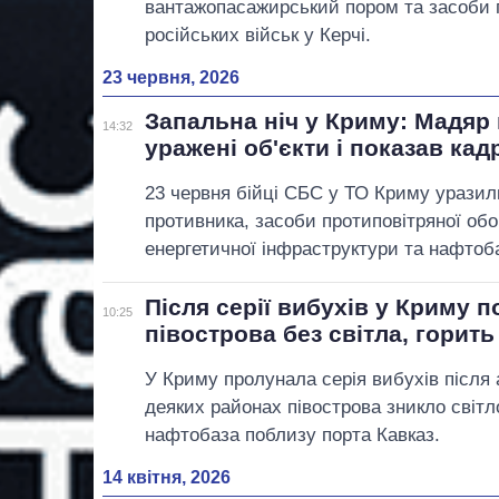
вантажопасажирський пором та засоби 
російських військ у Керчі.
23 червня, 2026
Запальна ніч у Криму: Мадяр
14:32
уражені об'єкти і показав кад
23 червня бійці СБС у ТО Криму уразил
противника, засоби протиповітряної обо
енергетичної інфраструктури та нафтоба
Після серії вибухів у Криму 
10:25
півострова без світла, горить
У Криму пролунала серія вибухів після 
деяких районах півострова зникло світл
нафтобаза поблизу порта Кавказ.
14 квітня, 2026