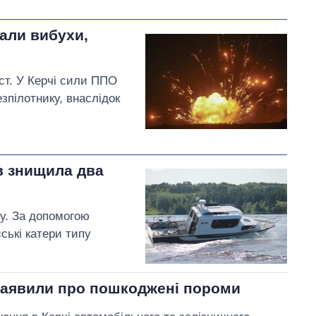
али вибухи,
ст. У Керчі сили ППО
зпілотнику, внаслідок
в знищила два
у. За допомогою
ські катери типу
и заявили про пошкоджені пороми