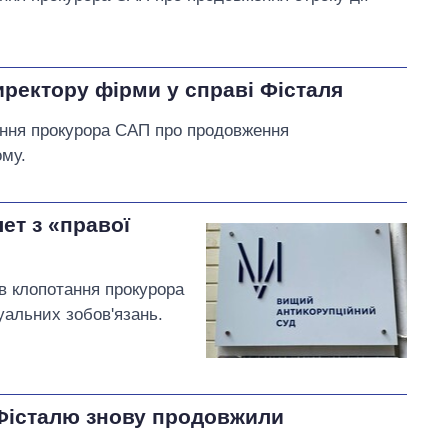
ректору фірми у справі Фісталя
ання прокурора САП про продовження
ому.
ет з «правої
в клопотання прокурора
уальних зобов'язань.
Фісталю знову продовжили