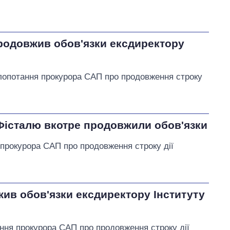
родовжив обов'язки ексдиректору
лопотання прокурора САП про продовження строку
істалю вкотре продовжили обов'язки
 прокурора САП про продовження строку дії
ив обов'язки ексдиректору Інституту
ння прокурора САП про продовження строку дії