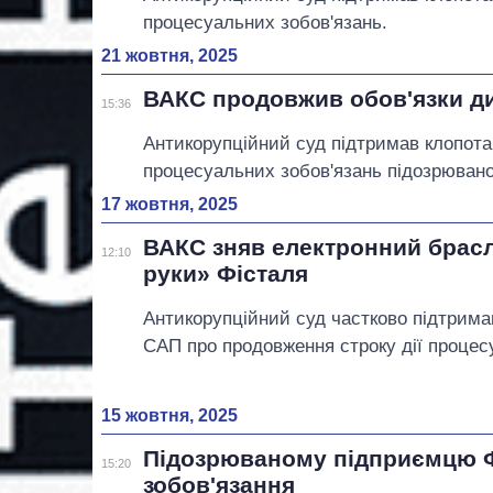
процесуальних зобов'язань.
21 жовтня, 2025
ВАКС продовжив обов'язки ди
15:36
Антикорупційний суд підтримав клопот
процесуальних зобов'язань підозрюван
17 жовтня, 2025
ВАКС зняв електронний брасл
12:10
руки» Фісталя
Антикорупційний суд частково підтрима
САП про продовження строку дії процес
15 жовтня, 2025
Підозрюваному підприємцю 
15:20
зобов'язання