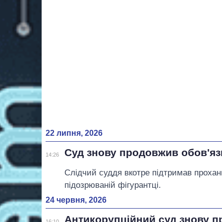
22 липня, 2026
Суд знову продовжив обов'язк
14:26
Слідчий суддя вкотре підтримав прохан
підозрюваній фігурантці.
24 червня, 2026
Антикорупційний суд знову п
16:10