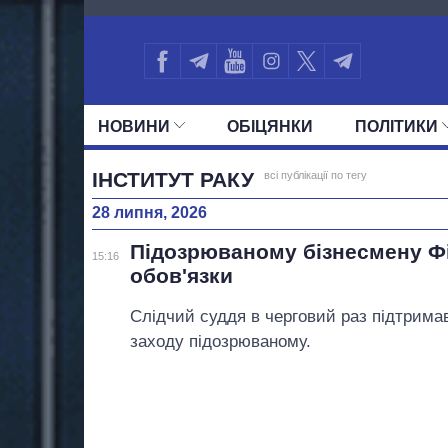
1331
НОВИНИ
ОБIЦЯНКИ
ПОЛIТИКИ
УСІ ПОЛІТИКИ
ПРЕЗИДЕНТ І ОФ
ІНСТИТУТ РАКУ
всі публікації по тегу
28 липня, 2026
Підозрюваному бізнесмену Ф
15:16
обов'язки
Слідчий суддя в черговий раз підтрима
заходу підозрюваному.