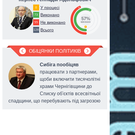
У процесі
0
43
57
Виконано
73
57%
Не виконано
55
виконано
0
Всього
128
ОБІЦЯНКИ ПОЛІТИКІВ
Сибіга пообіцяв
працювати з партнерами,
щоби включити тисячолітні
храми Чернігівщини до
Списку об'єктів всесвітньої
спадщини, що перебувають під загрозою