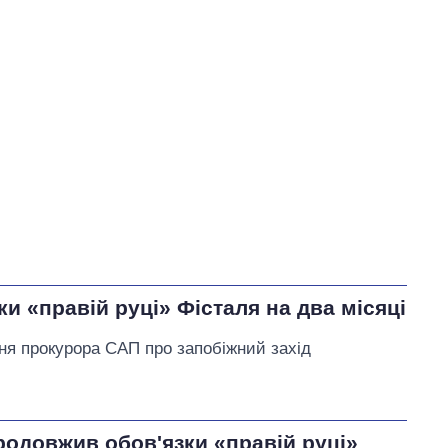
У процесі
64
41
45
Виконано
193
45%
Не виконано
176
виконано
14
Всього
433
Сибіга пообіцяв
продовжувати допомагати
прифронтовим громадам і
регіонам, зокрема
и «правій руці» Фісталя на два місяці
Чернігівщині
ня прокурора САП про запобіжний захід
родовжив обов'язки «правій руці»