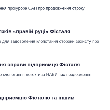
ання прокурора САП про продовження строку
язків «правій руці» Фісталя
в для задоволення клопотання сторони захисту про
ня справи підприємця Фісталя
во клопотання детектива НАБУ про продовження
ідприємцю Фісталю та іншим