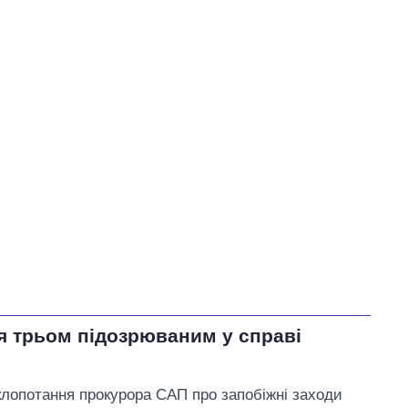
я трьом підозрюваним у справі
клопотання прокурора САП про запобіжні заходи