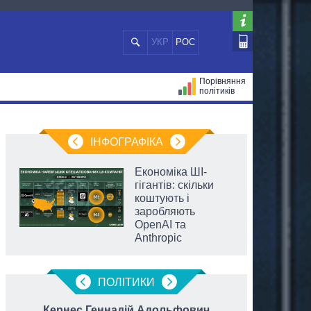
УКР
РОС
Порівняння
політиків
ЦІЙ
МЕРИ МІСТ
ВСІ ПЕРСОНИ
ІНФОГРАФІКА
Економіка ШІ-
гігантів: скільки
коштують і
заробляють
OpenAI та
Anthropic
ПОЛIТИКИ
Кернес Геннадій Адольфович
Тимош