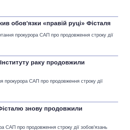
ив обов'язки «правій руці» Фісталя
тання прокурора САП про продовження строку дії
Інституту раку продовжили
ня прокурора САП про продовження строку дії
Фісталю знову продовжили
ра САП про продовження строку дії зобов'язань