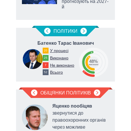
прогнозують на 2027-
й
аспі
ПОЛIТИКИ
Батенко Тарас Іванович
У процесі
20
48
Виконано
25
39
48%
Не виконано
7
виконано
Всього
13
52
ОБІЦЯНКИ ПОЛІТИКІВ
яв
Яценко пообіцяв
звернутися до
правоохоронних органів
у у
через можливе