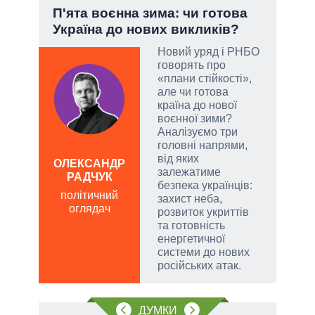
»:
П'ята воєнна зима: чи готова
Лип
Україна до нових викликів?
Кол
Новий уряд і РНБО
говорять про
«плани стійкості»,
емно
але чи готова
ові
країна до нової
воєнної зими?
їні
Аналізуємо три
головні напрями,
від яких
ОЛЕКСАНДР
ЛЕОН
залежатиме
РАДЧУК
по
безпека українців:
політичний
о
захист неба,
оглядач
розвиток укриттів
та готовність
енергетичної
системи до нових
російських атак.
ДУМКИ