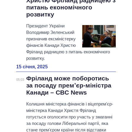
Христю Фріланд радницею з
питань економічного
розвитку
Президент України
Володимир Зеленський
призначив ексміністерку
фінансів Канади Христю
Фріланд радницею з питань економічного
розвитку.
15 січня, 2025
Фріланд може поборотись
05:03
за посаду премʼєр-міністра
Канади – CBC News
Колишня міністерка фінансів і віцепрем'єр-
міністерка Канади Христя Фріланд
готується оголосити про участь у змаганні
за посаду голови Ліберальної партії, яка
стане премʼєром країни після відставки