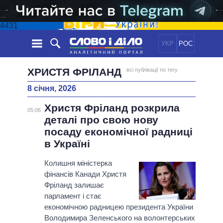
4431
УКР
РОС
НОВИНИ
ХРИСТЯ ФРІЛАНД
всі публікації по тегу
8 січня, 2026
ОБIЦЯНКИ
СТРІЧКА
ПОЛІТИКА
Христя Фріланд розкрила
ПОДІЇ
ЕКОНОМІКА
05:06
ПОЛIТИКИ
деталі про свою нову
СТАТТІ
СУСПІЛЬСТВО
посаду економічної радниці
ІНФОГРАФІКА
ДУМКИ
СВІТ
УСІ ПОЛІТИКИ
в Україні
ОГЛЯДИ
ПРЕЗИДЕНТ І ОФІС
ВІДЕО
Колишня міністерка
ДАЙДЖЕСТИ
ВЕРХОВНА РАДА
фінансів Канади Христя
ПІДТРИМАТИ
КАБІНЕТ МІНІСТРІВ
Фріланд залишає
ГОЛОВИ ОБЛАДМІНІСТРАЦІЙ
парламент і стає
ПОРІВНЯННЯ ПОЛІТИКІВ
економічною радницею президента України
МЕРИ МІСТ
Володимира Зеленського на волонтерських