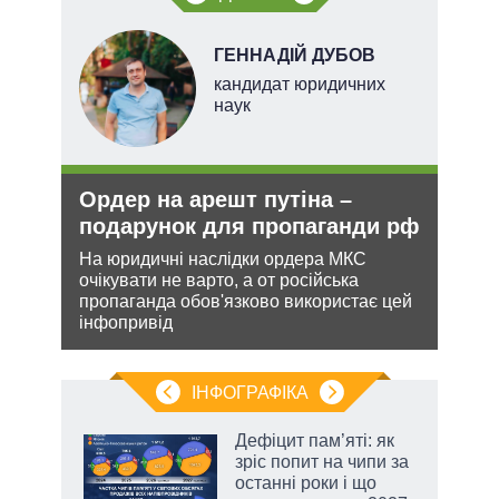
ГЕННАДІЙ ДУБОВ
ого
кандидат юридичних
ій
наук
Ордер на арешт путіна –
Рос
утін
подарунок для пропаганди рф
ніч
рт
Укр
На юридичні наслідки ордера МКС
очікувати не варто, а от російська
шенню
Розмі
пропаганда обов'язково використає цей
терит
інфопривід
ну
Мінс
нічог
ІНФОГРАФІКА
 5
Дефіцит пам’яті: як
вго
зріс попит на чипи за
останні роки і що