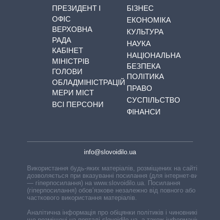
ПРЕЗИДЕНТ І
БІЗНЕС
ОФІС
ЕКОНОМІКА
ВЕРХОВНА
КУЛЬТУРА
РАДА
НАУКА
КАБІНЕТ
НАЦІОНАЛЬНА
МІНІСТРІВ
БЕЗПЕКА
ГОЛОВИ
ПОЛІТИКА
ОБЛАДМІНІСТРАЦІЙ
ПРАВО
МЕРИ МІСТ
СУСПІЛЬСТВО
ВСІ ПЕРСОНИ
ФІНАНСИ
info@slovoidilo.ua
Використання будь-яких матеріалів, розміщених на сайті,
дозволяється при вказуванні посилання (для інтернет-видань
— гіперпосилання) на www.slovoidilo.ua. Посилання
(гіперпосилання) обов’язкове незалежно від повного або
часткового використання матеріалів.
Аналітична інформація про обіцянки політиків і чиновників,
що розміщені на порталі slovoidilo.ua, а також інформація про