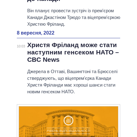
Він планує провести зустріч із прем'єром
Канади Джастіном Трюдо та віцепрем'єркою
Христею Фріланд.
8 вересня, 2022
Христя Фріланд може стати
10:03
наступним генсеком НАТО –
CBC News
Джерела в Оттаві, Вашингтоні та Брюсселі
стверджують, що віцепрем'єрка Канади
Христя Фріланди має хороші шанси стати
новим генсеком НАТО.
РІВЕНЬ ВІДПОВІДАЛЬНОСТІ