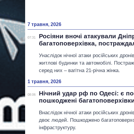
7 травня, 2026
Росіяни вночі атакували Дніпр
07:31
багатоповерхівка, постраждал
Унаслідок нічної атаки російських дроні
житлові будинки та автомобілі. Постра
серед них – вагітна 21-річна жінка.
1 травня, 2026
Нічний удар рф по Одесі: є п
08:06
пошкоджені багатоповерхівк
Внаслідок нічної атаки російських дрон
двоє людей. Пошкоджено багатоповерхо
інфраструктуру.