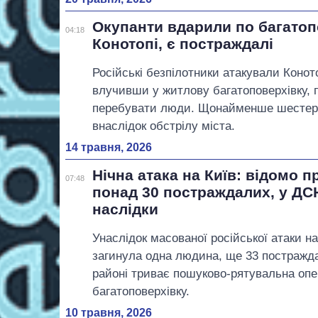
Окупанти вдарили по багатоп
04:18
Конотопі, є постраждалі
Російські безпілотники атакували Коно
влучивши у житлову багатоповерхівку, 
перебувати люди. Щонайменше шестеро
внаслідок обстрілу міста.
14 травня, 2026
Нічна атака на Київ: відомо п
07:48
понад 30 постраждалих, у ДС
наслідки
Унаслідок масованої російської атаки на
загинула одна людина, ще 33 постражд
районі триває пошуково-рятувальна опе
багатоповерхівку.
10 травня, 2026