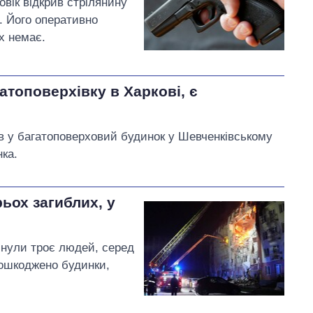
овік відкрив стрілянину
. Його оперативно
х немає.
атоповерхівку в Харкові, є
ив у багатоповерховий будинок у Шевченківському
нка.
рьох загиблих, у
инули троє людей, серед
Пошкоджено будинки,