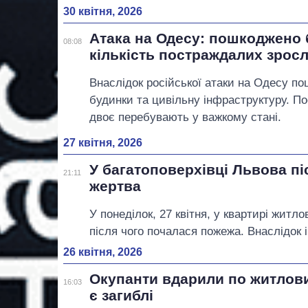
30 квітня, 2026
Атака на Одесу: пошкоджено 
08:08
кількість постраждалих зрос
Внаслідок російської атаки на Одесу п
будинки та цивільну інфраструктуру. П
двоє перебувають у важкому стані.
27 квітня, 2026
У багатоповерхівці Львова пі
21:11
жертва
У понеділок, 27 квітня, у квартирі житл
після чого почалася пожежа. Внаслідок
26 квітня, 2026
Окупанти вдарили по житлови
16:03
є загиблі