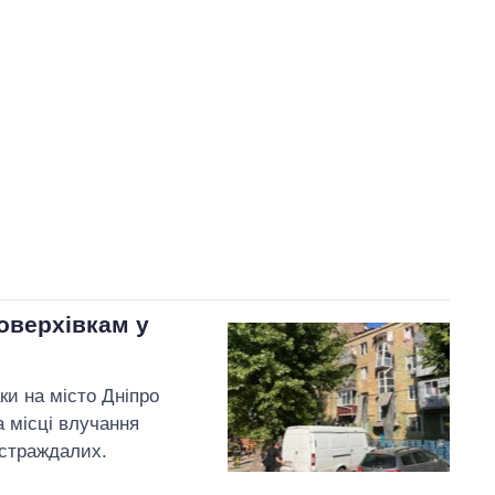
У процесі
42
55
Виконано
16
21%
24
Не виконано
18
виконано
21
Всього
76
Корецький пообіцяв
найближчим часом
провести нараду щодо
механізмів кредитної
оверхівкам у
підтримки бізнесу
аки на місто Дніпро
а місці влучання
остраждалих.