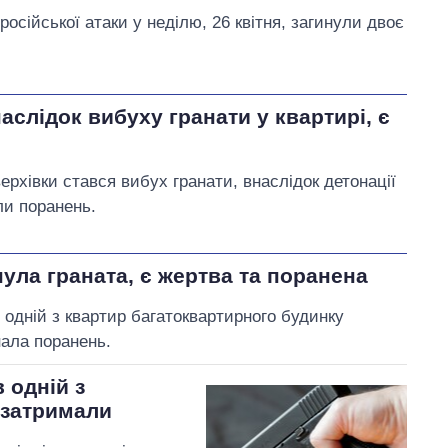
осійської атаки у неділю, 26 квітня, загинули двоє
аслідок вибуху гранати у квартирі, є
верхівки стався вибух гранати, внаслідок детонації
ли поранень.
ула граната, є жертва та поранена
 одній з квартир багатоквартирного будинку
нала поранень.
 одній з
 затримали