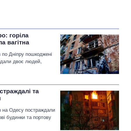
о: горіла
а вагітна
в по Дніпру пошкоджені
ждали двоє людей,
остраждалі та
и
ів на Одесу постраждали
ві будинки та портову