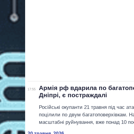
Армія рф вдарила по багатоп
17:55
Дніпрі, є постраждалі
Російські окупанти 21 травня під час ат
поцілили по двум багатоповерхівкам. Н
масштабні руйнування, вже понад 10 п
20 травня, 2026