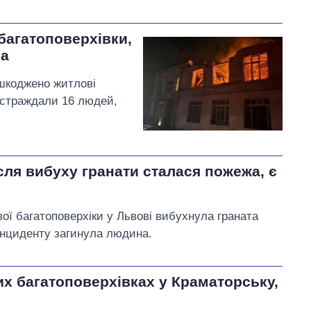
багатоповерхівки,
ла
ошкоджено житлові
остраждали 16 людей,
сля вибуху гранати сталася пожежа, є
ової багатоповерхіки у Львові вибухнула граната
 інциденту загинула людина.
х багатоповерхівках у Краматорську,