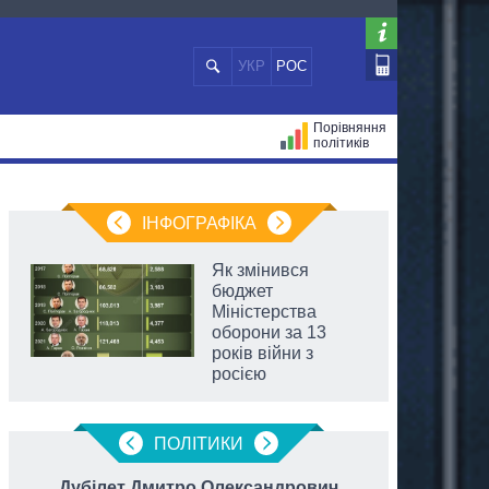
УКР
РОС
Порівняння
політиків
ЦІЙ
МЕРИ МІСТ
ВСІ ПЕРСОНИ
ІНФОГРАФІКА
Як змінився
бюджет
Міністерства
оборони за 13
років війни з
росією
ПОЛIТИКИ
Дубілет Дмитро Олександрович
Степан