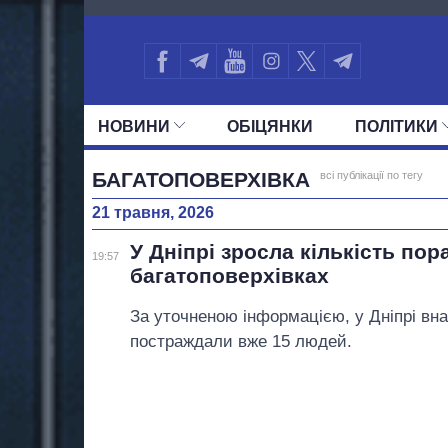
2148
НОВИНИ
ОБIЦЯНКИ
ПОЛIТИКИ
УСІ ПОЛІТИКИ
ПРЕЗИДЕНТ І ОФ
БАГАТОПОВЕРХІВКА
всі публікації по тегу
21 травня, 2026
У Дніпрі зросла кількість по
19:57
багатоповерхівках
За уточненою інформацією, у Дніпрі внас
постраждали вже 15 людей.