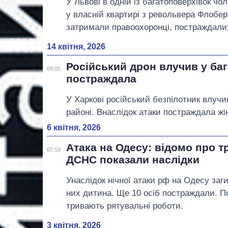
У Львові в одній із багатоповерхівок чол
у власній квартирі з револьвера Флобер
затримали правоохоронці, постраждали
14 квітня, 2026
Російський дрон влучив у баг
08:05
постраждала
У Харкові російський безпілотник влуч
районі. Внаслідок атаки постраждала жі
6 квітня, 2026
Атака на Одесу: відомо про т
07:59
ДСНС показали наслідки
Унаслідок нічної атаки рф на Одесу заг
них дитина. Ще 10 осіб постраждали. 
тривають рятувальні роботи.
3 квітня, 2026