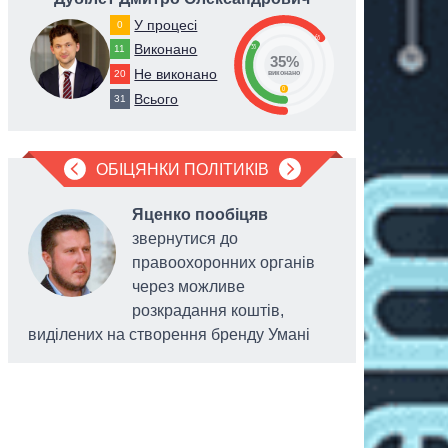
У процесі
0
65
Виконано
35
11
35%
Не виконано
20
виконано
0
Всього
31
ОБІЦЯНКИ ПОЛІТИКІВ
Яценко пообіцяв
звернутися до
правоохоронних органів
через можливе
розкрадання коштів,
виділених на створення бренду Умані