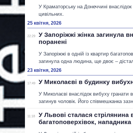
У Краматорську на Донеччині внаслідок р
цивільних.
25 квітня, 2026
У Запоріжжі жінка загинула вн
22:29
поранені
У Запоріжжі в одній із квартир багатопо
загинула одна людина, ще двоє – діста
23 квітня, 2026
У Миколаєві в будинку вибухн
17:49
У Миколаєві внаслідок вибуху гранати в
загинув чоловік. Його співмешканка заз
У Львові сталася стрілянина в
11:18
багатоповерхівок, нападника