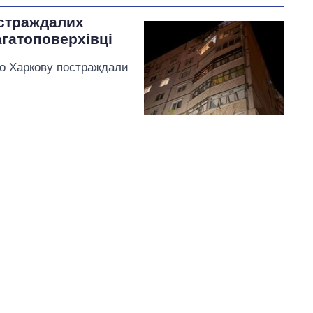
остраждалих
агатоповерхівці
 по Харкову постраждали
.