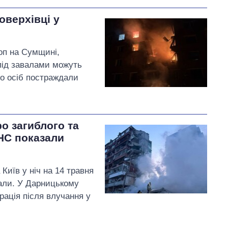
оверхівці у
топ на Сумщині,
під завалами можуть
 осіб постраждали
ро загиблого та
НС показали
 Київ у ніч на 14 травня
али. У Дарницькому
рація після влучання у