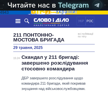
4943
УКР
РОС
НОВИНИ
211 ПОНТОННО-
всі публікації
по тегу
МОСТОВА БРИГАДА
ОБIЦЯНКИ
СТРІЧКА
ПОЛІТИКА
29 травня, 2025
ПОДІЇ
ЕКОНОМІКА
ПОЛIТИКИ
Скандал у 211 бригаді:
15:24
СТАТТІ
СУСПІЛЬСТВО
завершено розслідування
ІНФОГРАФІКА
ДУМКИ
СВІТ
УСІ ПОЛІТИКИ
стосовно командира
ОГЛЯДИ
ПРЕЗИДЕНТ І ОФІС
ВІДЕО
ДБР завершило розслідування щодо
ДАЙДЖЕСТИ
ВЕРХОВНА РАДА
командира 211 бригади, який покривав
ПІДТРИМАТИ
КАБІНЕТ МІНІСТРІВ
знущання над військовослужбовцями.
ГОЛОВИ ОБЛАДМІНІСТРАЦІЙ
ПОРІВНЯННЯ ПОЛІТИКІВ
МЕРИ МІСТ