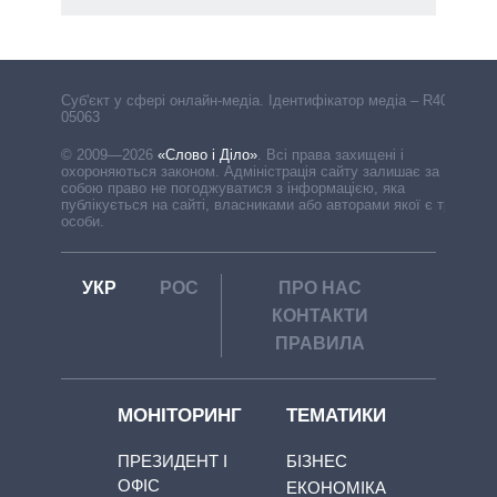
Cуб'єкт у сфері онлайн-медіа. Ідентифікатор медіа – R40-
05063
© 2009—2026
«Слово і Діло»
.
Всі права захищені і
охороняються законом. Адміністрація сайту залишає за
собою право не погоджуватися з інформацією, яка
публікується на сайті, власниками або авторами якої є треті
особи.
УКР
РОС
ПРО НАС
КОНТАКТИ
ПРАВИЛА
МОНІТОРИНГ
ТЕМАТИКИ
ПРЕЗИДЕНТ І
БІЗНЕС
ОФІС
ЕКОНОМІКА