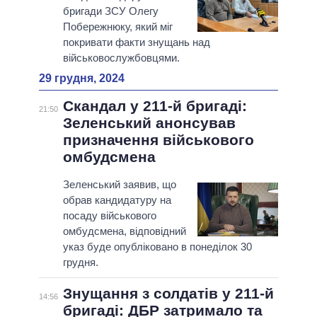
бригади ЗСУ Олегу
Побережнюку, який міг
покривати факти знущань над
військовослужбовцями.
29 грудня, 2024
Скандал у 211-й бригаді:
21:50
Зеленський анонсував
призначення військового
омбудсмена
Зеленський заявив, що
обрав кандидатуру на
посаду військового
омбудсмена, відповідний
указ буде опубліковано в понеділок 30
грудня.
Знущання з солдатів у 211-й
14:56
бригаді: ДБР затримало та