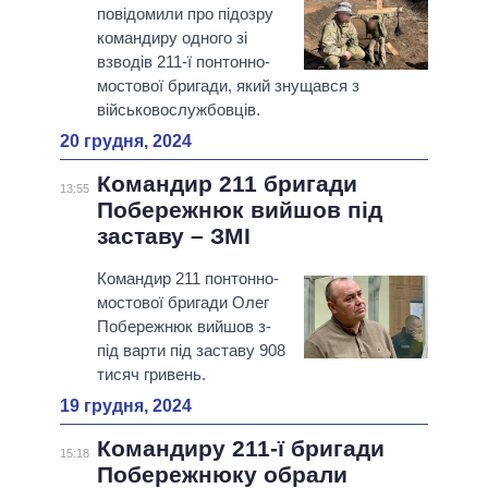
повідомили про підозру
командиру одного зі
взводів 211-ї понтонно-
мостової бригади, який знущався з
військовослужбовців.
20 грудня, 2024
Командир 211 бригади
13:55
Побережнюк вийшов під
заставу – ЗМІ
Командир 211 понтонно-
мостової бригади Олег
Побережнюк вийшов з-
під варти під заставу 908
тисяч гривень.
19 грудня, 2024
Командиру 211-ї бригади
15:18
Побережнюку обрали