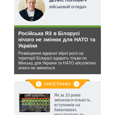
ДЕНИС ПОПОВИЧ
ого
військовий оглядач
ій
Російська ЯЗ в Білорусі
Укр
утін
нічого не змінює для НАТО та
дец
рт
України
теп
шенню
Розміщення ядерної зброї росії на
Деце
території Білорусі вдарить тільки по
дозво
ну
Мінську, для України та НАТО абсолютно
виве
нічого не зміниться
опал
ІНФОГРАФІКА
Як за 10 років
раїні
змінилася кількість
ої
вступників на
бакалаврат,
магістратуру та