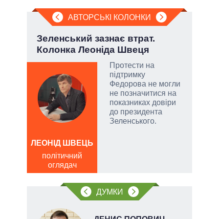
АВТОРСЬКІ КОЛОНКИ
ва
Зеленський зазнає втрат.
Ево
?
Колонка Леоніда Швеця
пер
Дра
РНБО
Протести на
підтримку
і»,
Федорова не могли
не позначитися на
показниках довіри
до президента
Зеленського.
и,
ЛЕОНІД ШВЕЦЬ
Д
політичний
ів:
ПО
оглядач
ві
тів
о
ДУМКИ
вих
.