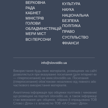
ВЕРХОВНА
КУЛЬТУРА
РАДА
НАУКА
КАБІНЕТ
НАЦІОНАЛЬНА
МІНІСТРІВ
БЕЗПЕКА
ГОЛОВИ
ПОЛІТИКА
ОБЛАДМІНІСТРАЦІЙ
ПРАВО
МЕРИ МІСТ
СУСПІЛЬСТВО
ВСІ ПЕРСОНИ
ФІНАНСИ
info@slovoidilo.ua
Використання будь-яких матеріалів, розміщених на сайті,
дозволяється при вказуванні посилання (для інтернет-видань
— гіперпосилання) на www.slovoidilo.ua. Посилання
(гіперпосилання) обов’язкове незалежно від повного або
часткового використання матеріалів.
Аналітична інформація про обіцянки політиків і чиновників,
що розміщені на порталі slovoidilo.ua, а також інформація про
стан виконання цих обіцянок, зібрана й опрацьована ТОВ «ІА
Слово і Діло» і є власністю ТОВ «ІА Слово і Діло».