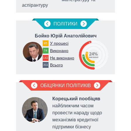
аспірантуру
ПОЛIТИКИ
Бойко Юрій Анатолійович
Г
У процесі
46
95
Виконано
74
24%
30
24
Не виконано
142
виконано
Всього
311
ОБІЦЯНКИ ПОЛІТИКІВ
о
Корецький пообіцяв
найближчим часом
ву до
провести нараду щодо
ня
механізмів кредитної
ані
підтримки бізнесу