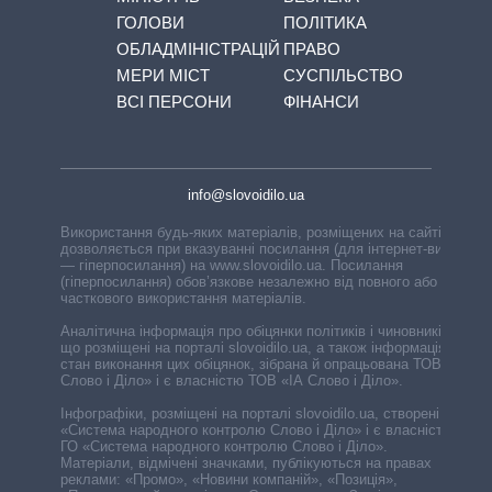
ГОЛОВИ
ПОЛІТИКА
ОБЛАДМІНІСТРАЦІЙ
ПРАВО
МЕРИ МІСТ
СУСПІЛЬСТВО
ВСІ ПЕРСОНИ
ФІНАНСИ
info@slovoidilo.ua
Використання будь-яких матеріалів, розміщених на сайті,
дозволяється при вказуванні посилання (для інтернет-видань
— гіперпосилання) на www.slovoidilo.ua. Посилання
(гіперпосилання) обов’язкове незалежно від повного або
часткового використання матеріалів.
Аналітична інформація про обіцянки політиків і чиновників,
що розміщені на порталі slovoidilo.ua, а також інформація про
стан виконання цих обіцянок, зібрана й опрацьована ТОВ «ІА
Слово і Діло» і є власністю ТОВ «ІА Слово і Діло».
Інфографіки, розміщені на порталі slovoidilo.ua, створені ГО
«Система народного контролю Слово і Діло» і є власністю
ГО «Система народного контролю Слово і Діло».
Матеріали, відмічені значками, публікуються на правах
реклами: «Промо», «Новини компаній», «Позиція»,