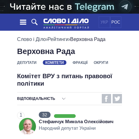
УКР
РОС
НОВИНИ
Слово і Діло
›
Рейтинги
›
Верховна Рада
Верховна Рада
ОБIЦЯНКИ
СТРІЧКА
ПОЛІТИКА
ПОДІЇ
ЕКОНОМІКА
ДЕПУТАТИ
КОМІТЕТИ
ФРАКЦІЇ
ОКРУГИ
ПОЛIТИКИ
СТАТТІ
СУСПІЛЬСТВО
Комітет ВРУ з питань правової
ІНФОГРАФІКА
ДУМКИ
СВІТ
УСІ ПОЛІТИКИ
політики
ОГЛЯДИ
ПРЕЗИДЕНТ І ОФІС
ВІДЕО
ДАЙДЖЕСТИ
ВЕРХОВНА РАДА
ВІДПОВІДАЛЬНІСТЬ
ПІДТРИМАТИ
КАБІНЕТ МІНІСТРІВ
ВІДПОВІДАЛЬНІСТЬ
1
32
ГОЛОВИ ОБЛАДМІНІСТРАЦІЙ
БЕЗВІДПОВІДАЛЬНІСТЬ
ПОРІВНЯННЯ ПОЛІТИКІВ
Стефанчук Микола Олексійович
МЕРИ МІСТ
Народний депутат України
ВИКОНАНІ ОБІЦЯНКИ
ВСІ ПЕРСОНИ
НЕВИКОНАНІ ОБІЦЯНКИ