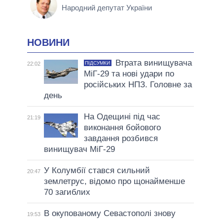
Народний депутат України
НОВИНИ
Втрата винищувача
ПІДСУМКИ
22:02
МіГ-29 та нові удари по
російських НПЗ. Головне за
день
На Одещині під час
21:19
виконання бойового
завдання розбився
винищувач МіГ-29
У Колумбії стався сильний
20:47
землетрус, відомо про щонайменше
70 загиблих
В окупованому Севастополі знову
19:53