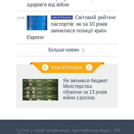
здоров’я від війни
Світовий рейтинг
ІНФОГРАФІКА
17:45
паспортів: як за 10 років
змінилися позиції країн
Європи
Більше новин
ІНФОГРАФІКА
 як
Як змінився бюджет
и за
Міністерства
оборони за 13 років
2027-
війни з росією
аспі
Cуб'єкт у сфері онлайн-медіа. Ідентифікатор медіа – R40-