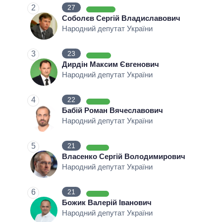
2
27
ОБІЦЯНКИ У ПРОЦЕСІ
Соболєв Сергій Владиславович
Народний депутат України
КІЛЬКІСТЬ ОБІЦЯНОК
3
23
Дирдін Максим Євгенович
Народний депутат України
4
22
Бабій Роман Вячеславович
Народний депутат України
5
21
Власенко Сергій Володимирович
Народний депутат України
6
21
Божик Валерій Іванович
Народний депутат України