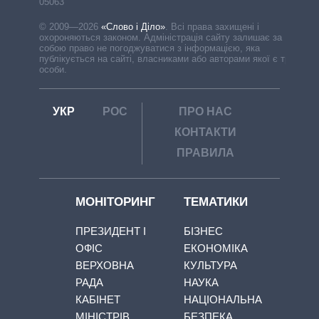
05063
© 2009—2026
«Слово і Діло»
.
Всі права захищені і
охороняються законом. Адміністрація сайту залишає за
собою право не погоджуватися з інформацією, яка
публікується на сайті, власниками або авторами якої є треті
особи.
УКР
РОС
ПРО НАС
КОНТАКТИ
ПРАВИЛА
МОНІТОРИНГ
ТЕМАТИКИ
ПРЕЗИДЕНТ І
БІЗНЕС
ОФІС
ЕКОНОМІКА
ВЕРХОВНА
КУЛЬТУРА
РАДА
НАУКА
КАБІНЕТ
НАЦІОНАЛЬНА
МІНІСТРІВ
БЕЗПЕКА