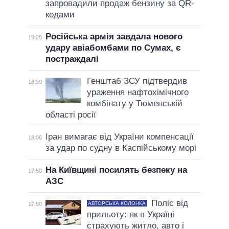
запровадили продаж бензину за QR-
кодами
Російська армія завдала нового
19:20
удару авіабомбами по Сумах, є
постраждалі
Генштаб ЗСУ підтвердив
18:39
ураження нафтохімічного
комбінату у Тюменській
області росії
Іран вимагає від України компенсації
18:06
за удар по судну в Каспійському морі
На Київщині посилять безпеку на
17:50
АЗС
Поліс від
АВТОРСЬКА КОЛОНКА
17:50
прильоту: як в Україні
страхують житло, авто і