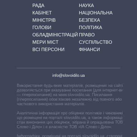
РАДА
НАУКА
КАБІНЕТ
НАЦІОНАЛЬНА
МІНІСТРІВ
БЕЗПЕКА
ГОЛОВИ
ПОЛІТИКА
ОБЛАДМІНІСТРАЦІЙ
ПРАВО
МЕРИ МІСТ
СУСПІЛЬСТВО
ВСІ ПЕРСОНИ
ФІНАНСИ
info@slovoidilo.ua
Використання будь-яких матеріалів, розміщених на сайті,
дозволяється при вказуванні посилання (для інтернет-видань
— гіперпосилання) на www.slovoidilo.ua. Посилання
(гіперпосилання) обов’язкове незалежно від повного або
часткового використання матеріалів.
Аналітична інформація про обіцянки політиків і чиновників,
що розміщені на порталі slovoidilo.ua, а також інформація про
стан виконання цих обіцянок, зібрана й опрацьована ТОВ «ІА
Слово і Діло» і є власністю ТОВ «ІА Слово і Діло».
Інфографіки, розміщені на порталі slovoidilo.ua, створені ГО