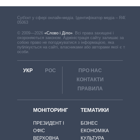
Cуб'єкт у сфері онлайн-медіа. Ідентифікатор медіа – R40-
05063
© 2009—2026
«Слово і Діло»
.
Всі права захищені і
охороняються законом. Адміністрація сайту залишає за
собою право не погоджуватися з інформацією, яка
публікується на сайті, власниками або авторами якої є треті
особи.
УКР
РОС
ПРО НАС
КОНТАКТИ
ПРАВИЛА
МОНІТОРИНГ
ТЕМАТИКИ
ПРЕЗИДЕНТ І
БІЗНЕС
ОФІС
ЕКОНОМІКА
ВЕРХОВНА
КУЛЬТУРА