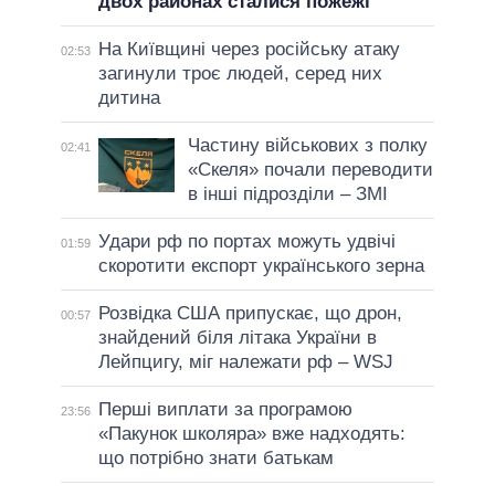
двох районах сталися пожежі
На Київщині через російську атаку
02:53
загинули троє людей, серед них
дитина
Частину військових з полку
02:41
«Скеля» почали переводити
в інші підрозділи – ЗМІ
Удари рф по портах можуть удвічі
01:59
скоротити експорт українського зерна
Розвідка США припускає, що дрон,
00:57
знайдений біля літака України в
Лейпцигу, міг належати рф – WSJ
Перші виплати за програмою
23:56
«Пакунок школяра» вже надходять:
що потрібно знати батькам