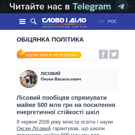
УКР
РОС
НОВИНИ
ОБІЦЯНКА ПОЛІТИКА
ОБIЦЯНКИ
СТРІЧКА
ПОЛІТИКА
ПІДПИСАТИСЯ НА ПОЛІТИКА
ПОДІЇ
ЕКОНОМІКА
ПОЛIТИКИ
СТАТТІ
СУСПІЛЬСТВО
ЛІСОВИЙ
ІНФОГРАФІКА
ДУМКИ
СВІТ
УСІ ПОЛІТИКИ
Оксен Васильович
ОГЛЯДИ
ПРЕЗИДЕНТ І ОФІС
ВІДЕО
ДАЙДЖЕСТИ
ВЕРХОВНА РАДА
Лісовий пообіцяв спрямувати
ПІДТРИМАТИ
майже 500 млн грн на посилення
КАБІНЕТ МІНІСТРІВ
енергетичної стійкості шкіл
ГОЛОВИ ОБЛАДМІНІСТРАЦІЙ
ПОРІВНЯННЯ ПОЛІТИКІВ
8 червня 2026 року міністр освіти і науки
МЕРИ МІСТ
Оксен Лісовий
гарантував, що школи
ВСІ ПЕРСОНИ