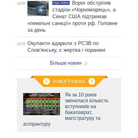
Ворог обстріляв
ПІДСУМКИ
23:09
стадіон «Чорноморець», а
Сенат США підтримав
«пекельні санкції» проти рф. Головне
за день
Окупанти вдарили з РСЗВ по
22:29
Слов'янську, є жертва і поранені
Більше новин
ІНФОГРАФІКА
Як за 10 років
раїні
змінилася кількість
ої
вступників на
бакалаврат,
магістратуру та
аспірантуру