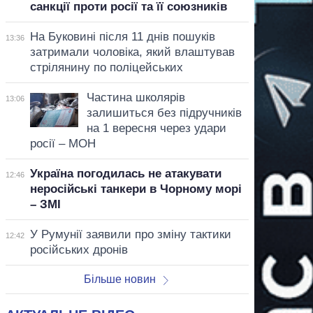
санкції проти росії та її союзників
На Буковині після 11 днів пошуків
13:36
затримали чоловіка, який влаштував
стрілянину по поліцейських
Частина школярів
13:06
залишиться без підручників
на 1 вересня через удари
росії – МОН
Україна погодилась не атакувати
12:46
неросійські танкери в Чорному морі
– ЗМІ
У Румунії заявили про зміну тактики
12:42
російських дронів
Більше новин