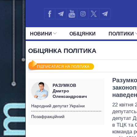
НОВИНИ
ОБIЦЯНКИ
ПОЛIТИКИ
УСІ ПОЛІТИКИ
ПРЕЗИДЕНТ І ОФ
ОБІЦЯНКА ПОЛІТИКА
ПІДПИСАТИСЯ НА ПОЛІТИКА
Разумко
РАЗУМКОВ
законоп
Дмитро
наведен
Олександрович
22 квітня 
Народний депутат України
депутатсь
Позафракційний
депутат
Д
в ТЦК та 
команда р