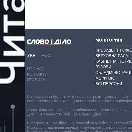
МОНІТОРИНГ
ПРЕЗИДЕНТ І ОФІС
УКР
РОС
ВЕРХОВНА РАДА
КАБІНЕТ МІНІСТРІ
ГОЛОВИ
ПРО НАС
ОБЛАДМІНІСТРАЦІ
КОНТАКТИ
МЕРИ МІСТ
ПРАВИЛА
ВСІ ПЕРСОНИ
Використання будь-яких матеріалів, розміщених на сайті,
обов’язкове незалежно від повного або часткового викори
Аналітична інформація про обіцянки політиків і чиновників
Діло» і є власністю ТОВ «ІА Слово і Діло».
Інфографіки, розміщені на порталі slovoidilo.ua, створен
Матеріали, відмічені значками, публікуються на правах р
Редакція не несе відповідальності за факти та оціночні 