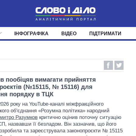
ІНФОГРАФІКА
ВІДЕО
ПІДТРИМАТИ
ІС
СТРІЧКА
ВЕРХОВНА РАДА
ПОДІЇ
СТАТТІ
КАБІНЕТ МІНІСТРІВ
ДУМКИ
ОГЛЯДИ
ГОЛОВИ ОБЛАДМІНІСТРА
ДАЙДЖЕСТИ
ПОЛІТИКА
ДЕПУТАТИ
ЕКОНОМІКА
КОМІТЕТИ
СУСПІЛЬСТВО
ФРАКЦІЇ
ОКРУГИ
СВІТ
в пообіцяв вимагати прийняття
роєктів (№15115, № 15116) для
ня порядку в ТЦК
2026 року на YouTube-каналі міжфракційного
кого об'єднання «Розумна політика» народний
митро Разумков
критично оцінив поточну ситуацію
СП, назвавши її безладом. Він зазначив, що його
озробила та зареєструвала законопроєкти № 15115