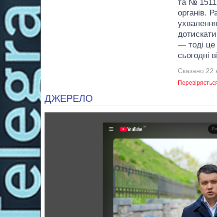
та № 1511
органів. 
ухвалення
дотискати
— тоді це
сьогодні 
Сказано 22 к
Перевіряєтьс
ДЖЕРЕЛО