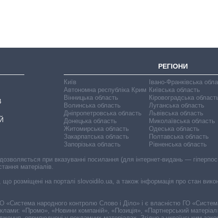
оборони за 13
років війни з
росією
РЕГІОНИ
Київ
Івано-Франківська обл
Автономна республіка Крим
Київська область
Вінницька область
Кіровоградська област
В
Волинська область
Луганська область
Дніпропетровська область
Львівська область
Й
Донецька область
Миколаївська область
Житомирська область
Одеська область
Закарпатська область
Полтавська область
Запорізька область
Рівненська область
 дозволяється при вказуванні посилання (для інтернет-видань — гіперпоси
стання матеріалів.
, що розміщені на порталі slovoidilo.ua, а також інформація про стан вик
і ГО «Система народного контролю Слово і Діло» і є власністю ГО «Систе
еклами: «Промо», «Новини компаній», «Позиція», «Партнерський матеріал
судження, оприлюднені у рекламних матеріалах. Згідно з українським зак