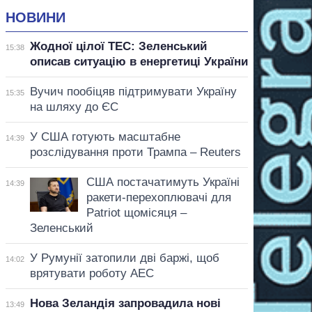
НОВИНИ
Жодної цілої ТЕС: Зеленський
15:38
описав ситуацію в енергетиці України
Вучич пообіцяв підтримувати Україну
15:35
на шляху до ЄС
У США готують масштабне
14:39
розслідування проти Трампа – Reuters
США постачатимуть Україні
14:39
ракети-перехоплювачі для
Patriot щомісяця –
Зеленський
У Румунії затопили дві баржі, щоб
14:02
врятувати роботу АЕС
Нова Зеландія запровадила нові
13:49