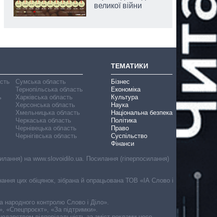
великої війни
ТЕМАТИКИ
асть
Сумська область
Бізнес
Тернопільська область
Економіка
ь
Харківська область
Культура
Херсонська область
Наука
Хмельницька область
Національна безпека
Черкаська область
Політика
Чернівецька область
Право
Чернігівська область
Суспільство
Фінанси
лання) на www.slovoidilo.ua. Посилання (гіперпосилання)
онання цих обіцянок, зібрана й опрацьована ТОВ «ІА Слово і
ма народного контролю Слово і Діло».
», «Спецпроєкт», «За підтримки».
онодавством відповідальність за зміст реклами несе