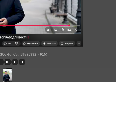
xVQtQsHkm0?t=195 (1332 × 915)