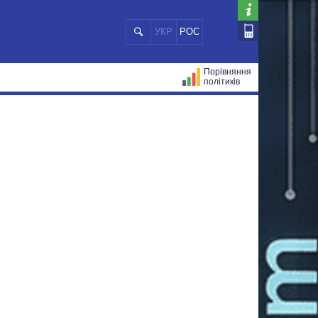
УКР
РОС
Порівняння
політиків
ЦІЙ
МЕРИ МІСТ
ВСІ ПЕРСОНИ