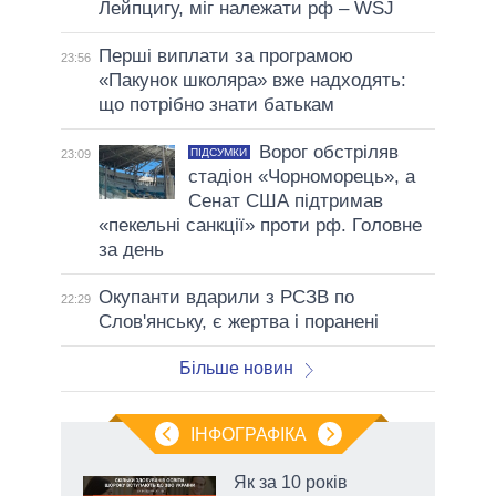
Лейпцигу, міг належати рф – WSJ
Перші виплати за програмою
23:56
«Пакунок школяра» вже надходять:
що потрібно знати батькам
Ворог обстріляв
ПІДСУМКИ
23:09
стадіон «Чорноморець», а
Сенат США підтримав
«пекельні санкції» проти рф. Головне
за день
Окупанти вдарили з РСЗВ по
22:29
Слов'янську, є жертва і поранені
Більше новин
ІНФОГРАФІКА
Як за 10 років