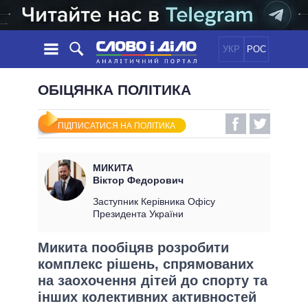
УКР
РОС
НОВИНИ
ОБІЦЯНКА ПОЛІТИКА
ОБIЦЯНКИ
СТРІЧКА
ПОЛІТИКА
ПІДПИСАТИСЯ НА ПОЛІТИКА
ПОДІЇ
ЕКОНОМІКА
ПОЛIТИКИ
СТАТТІ
СУСПІЛЬСТВО
МИКИТА
ІНФОГРАФІКА
ДУМКИ
СВІТ
УСІ ПОЛІТИКИ
Віктор Федорович
ОГЛЯДИ
ПРЕЗИДЕНТ І ОФІС
Заступник Керівника Офісу
ВІДЕО
Президента України
ДАЙДЖЕСТИ
ВЕРХОВНА РАДА
ПІДТРИМАТИ
КАБІНЕТ МІНІСТРІВ
Микита пообіцяв розробити
ГОЛОВИ ОБЛАДМІНІСТРАЦІЙ
комплекс рішень, спрямованих
ПОРІВНЯННЯ ПОЛІТИКІВ
МЕРИ МІСТ
на заохочення дітей до спорту та
інших колективних активностей
ВСІ ПЕРСОНИ