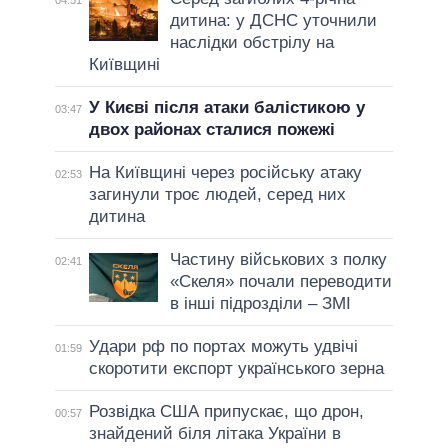
04:51
дитина: у ДСНС уточнили
наслідки обстрілу на
Київщині
У Києві після атаки балістикою у
03:47
двох районах сталися пожежі
На Київщині через російську атаку
02:53
загинули троє людей, серед них
дитина
Частину військових з полку
02:41
«Скеля» почали переводити
в інші підрозділи – ЗМІ
Удари рф по портах можуть удвічі
01:59
скоротити експорт українського зерна
Розвідка США припускає, що дрон,
00:57
знайдений біля літака України в