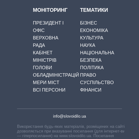
МОНІТОРИНГ
ТЕМАТИКИ
ПРЕЗИДЕНТ І
БІЗНЕС
ОФІС
ЕКОНОМІКА
ВЕРХОВНА
КУЛЬТУРА
РАДА
НАУКА
КАБІНЕТ
НАЦІОНАЛЬНА
МІНІСТРІВ
БЕЗПЕКА
ГОЛОВИ
ПОЛІТИКА
ОБЛАДМІНІСТРАЦІЙ
ПРАВО
МЕРИ МІСТ
СУСПІЛЬСТВО
ВСІ ПЕРСОНИ
ФІНАНСИ
info@slovoidilo.ua
Використання будь-яких матеріалів, розміщених на сайті,
дозволяється при вказуванні посилання (для інтернет-видань
— гіперпосилання) на www.slovoidilo.ua. Посилання