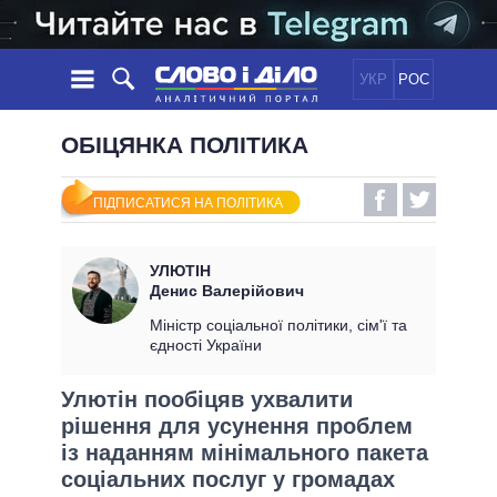
УКР
РОС
НОВИНИ
ОБІЦЯНКА ПОЛІТИКА
ОБIЦЯНКИ
СТРІЧКА
ПОЛІТИКА
ПІДПИСАТИСЯ НА ПОЛІТИКА
ПОДІЇ
ЕКОНОМІКА
ПОЛIТИКИ
СТАТТІ
СУСПІЛЬСТВО
УЛЮТІН
ІНФОГРАФІКА
ДУМКИ
СВІТ
УСІ ПОЛІТИКИ
Денис Валерійович
ОГЛЯДИ
ПРЕЗИДЕНТ І ОФІС
Міністр соціальної політики, сім'ї та
ВІДЕО
єдності України
ДАЙДЖЕСТИ
ВЕРХОВНА РАДА
ПІДТРИМАТИ
КАБІНЕТ МІНІСТРІВ
Улютін пообіцяв ухвалити
ГОЛОВИ ОБЛАДМІНІСТРАЦІЙ
рішення для усунення проблем
ПОРІВНЯННЯ ПОЛІТИКІВ
МЕРИ МІСТ
із наданням мінімального пакета
соціальних послуг у громадах
ВСІ ПЕРСОНИ