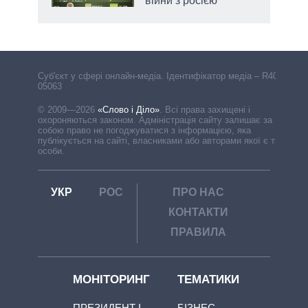
війни з росією
Cуб'єкт у сфері онлайн-медіа. Ідентифікатор медіа – R40-
05063
© 2009—2026
«Слово і Діло»
.
Всі права захищені і
охороняються законом. Адміністрація сайту залишає за
собою право не погоджуватися з інформацією, яка
публікується на сайті, власниками або авторами якої є треті
особи.
УКР
РОС
ПРО НАС
КОНТАКТИ
ПРАВИЛА
МОНІТОРИНГ
ТЕМАТИКИ
ПРЕЗИДЕНТ І
БІЗНЕС