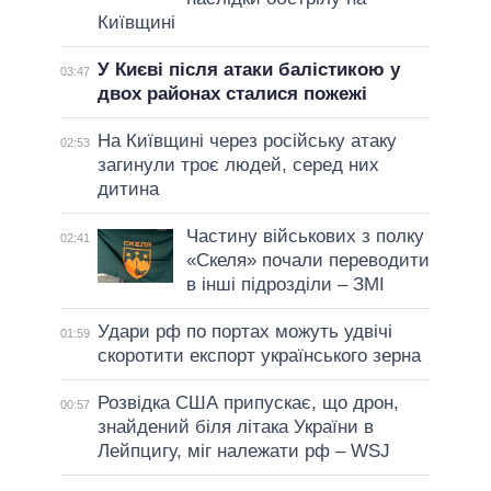
Київщині
У Києві після атаки балістикою у
03:47
двох районах сталися пожежі
На Київщині через російську атаку
02:53
загинули троє людей, серед них
дитина
Частину військових з полку
02:41
«Скеля» почали переводити
в інші підрозділи – ЗМІ
Удари рф по портах можуть удвічі
01:59
скоротити експорт українського зерна
Розвідка США припускає, що дрон,
00:57
знайдений біля літака України в
Лейпцигу, міг належати рф – WSJ