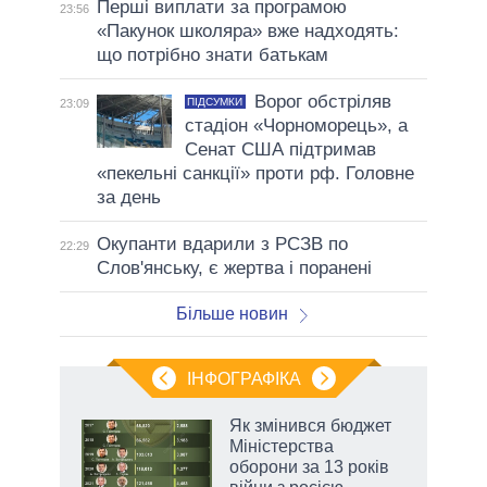
Перші виплати за програмою
23:56
«Пакунок школяра» вже надходять:
що потрібно знати батькам
Ворог обстріляв
ПІДСУМКИ
23:09
стадіон «Чорноморець», а
Сенат США підтримав
«пекельні санкції» проти рф. Головне
за день
Окупанти вдарили з РСЗВ по
22:29
Слов'янську, є жертва і поранені
Більше новин
ІНФОГРАФІКА
Як змінився бюджет
раїні
Міністерства
ої
оборони за 13 років