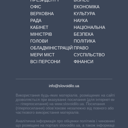
ОФІС
ЕКОНОМІКА
ВЕРХОВНА
КУЛЬТУРА
РАДА
НАУКА
КАБІНЕТ
НАЦІОНАЛЬНА
МІНІСТРІВ
БЕЗПЕКА
ГОЛОВИ
ПОЛІТИКА
ОБЛАДМІНІСТРАЦІЙ
ПРАВО
МЕРИ МІСТ
СУСПІЛЬСТВО
ВСІ ПЕРСОНИ
ФІНАНСИ
info@slovoidilo.ua
Використання будь-яких матеріалів, розміщених на сайті,
дозволяється при вказуванні посилання (для інтернет-видань
— гіперпосилання) на www.slovoidilo.ua. Посилання
(гіперпосилання) обов’язкове незалежно від повного або
часткового використання матеріалів.
Аналітична інформація про обіцянки політиків і чиновників,
що розміщені на порталі slovoidilo.ua, а також інформація про